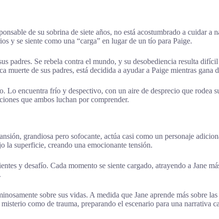
onsable de su sobrina de siete años, no está acostumbrado a cuidar a n
rios y se siente como una “carga” en lugar de un tío para Paige.
sus padres. Se rebela contra el mundo, y su desobediencia resulta difíc
ca muerte de sus padres, está decidida a ayudar a Paige mientras gana d
 Lo encuentra frío y despectivo, con un aire de desprecio que rodea sus
mociones que ambos luchan por comprender.
ansión, grandiosa pero sofocante, actúa casi como un personaje adicion
o la superficie, creando una emocionante tensión.
ientes y desafío. Cada momento se siente cargado, atrayendo a Jane má
.
minosamente sobre sus vidas. A medida que Jane aprende más sobre las c
 misterio como de trauma, preparando el escenario para una narrativa c