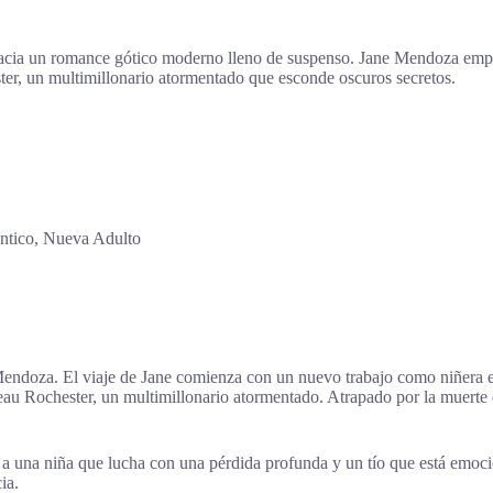
s hacia un romance gótico moderno lleno de suspenso. Jane Mendoza em
r, un multimillonario atormentado que esconde oscuros secretos.
tico, Nueva Adulto
Mendoza. El viaje de Jane comienza con un nuevo trabajo como niñera e
Beau Rochester, un multimillonario atormentado. Atrapado por la muerte 
r a una niña que lucha con una pérdida profunda y un tío que está emoc
ia.