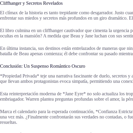
Cliffhanger y Secretos Revelados
El clímax de la historia es tanto trepidante como desgarrador. Justo cu
enfrentar sus miedos y secretos más profundos en un giro dramático. El 
El libro culmina en un cliffhanger cautivador que cimenta la urgencia p
ocultas en la mansión? A medida que Beau y Jane luchan con sus sentimi
En última instancia, sus destinos están entrelazados de maneras que ni
batalla de Beau apenas comienza; él debe confrontar su pasado mientras
Conclusión: Un Suspenso Romántico Oscuro
*Propiedad Privada* teje una narrativa fascinante de duelo, secretos y
que llevan ambos protagonistas evoca simpatía, permitiendo una conex
Esta reinterpretación moderna de *Jane Eyre* no solo actualiza los tr
embriagador. Warren plantea preguntas profundas sobre el amor, la pér
Marca el calendario para la esperada continuación, *Confianza Estricta*.
una vez más. ¿Finalmente confrontarán sus verdades no contadas, o fue
resueltas.