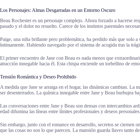
Los Personajes: Almas Desgarradas en un Entorno Oscuro
Beau Rochester es un personaje complejo. Ahora forzado a hacerse resp
pasado y el dolor no resuelto. Carece de los instintos parentales necesa
Paige, una niña brillante pero problemática, ha perdido más que solo a 
íntimamente. Habiendo navegado por el sistema de acogida tras la trági
El primer encuentro de Jane con Beau es nada menos que extraordinario.
atracción innegable hacia él. Esta chispa enciende un torbellino de e
Tensión Romántica y Deseo Prohibido
A medida que Jane se arraiga en el hogar, las dinámicas cambian. La m
ser desenterrados. La química innegable entre Jane y Beau burbujea baj
Las conversaciones entre Jane y Beau son densas con intercambios ard
edad difumina las líneas entre límites profesionales y deseos personales
Sin embargo, junto con el romance en desarrollo, secretos se ciernen o
que las cosas no son lo que parecen. La mansión guarda llaves tanto de