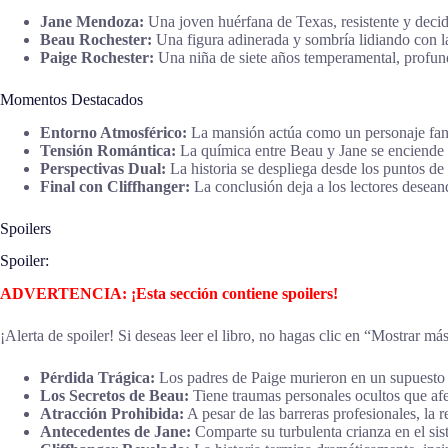
Jane Mendoza:
Una joven huérfana de Texas, resistente y decidi
Beau Rochester:
Una figura adinerada y sombría lidiando con l
Paige Rochester:
Una niña de siete años temperamental, profund
Momentos Destacados
Entorno Atmosférico:
La mansión actúa como un personaje fanta
Tensión Romántica:
La química entre Beau y Jane se enciende 
Perspectivas Dual:
La historia se despliega desde los puntos de
Final con Cliffhanger:
La conclusión deja a los lectores desean
Spoilers
Spoiler:
ADVERTENCIA: ¡Esta sección contiene spoilers!
¡Alerta de spoiler! Si deseas leer el libro, no hagas clic en “Mostrar má
Pérdida Trágica:
Los padres de Paige murieron en un supuesto 
Los Secretos de Beau:
Tiene traumas personales ocultos que afe
Atracción Prohibida:
A pesar de las barreras profesionales, la 
Antecedentes de Jane:
Comparte su turbulenta crianza en el sis