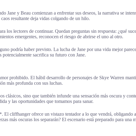
ando Jane y Beau comienzan a enfrentar sus deseos, la narrativa se inten
caos resultante deja vidas colgando de un hilo.
ara los lectores de continuar. Quedan preguntas sin respuesta: ¿qué suc
entos emergentes, reconocen el riesgo de abrirse el uno al otro.
nguno podría haber previsto. La lucha de Jane por una vida mejor parece
 potencialmente sacrifica su futuro con Jane.
 amor prohibido. El hábil desarrollo de personajes de Skye Warren manti
ión más profunda con sus luchas.
opos clásicos, sino que también infunde una sensación más oscura y con
dida y las oportunidades que tomamos para sanar.
 El cliffhanger ofrece un vistazo tentador a lo que vendrá, obligando a l
rzas más oscuras los separarán? El escenario está preparado para una m