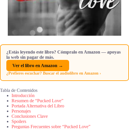
¿Estás leyendo este libro? Cómpralo en Amazon — apoyas
la web sin pagar de más.
Ver el libro en Amazon →
¿Prefieres escuchar? Buscar el audiolibro en Amazon ›
Tabla de Contenidos
Introducción
Resumen de “Pucked Love”
Portada Alternativa del Libro
Personajes
Conclusiones Clave
Spoilers
Preguntas Frecuentes sobre “Pucked Love”