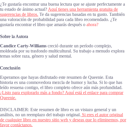
¿Te gustaría encontrar una buena lectura que se ajuste perfectamente a
tu estado de ánimo actual?
Aquí tienes una herramienta gratuita de
sugerencias de libros.
Te da sugerencias basadas en tu gusto. También
una valoración de probabilidad para cada libro recomendado. ¿Te
gustaría encontrar el libro que amarás después o
ahora?
Sobre la Autora
Candice Carty-Williams
creció durante un período complejo,
moldeada por su trasfondo multicultural. Su trabajo a menudo explora
temas sobre raza, género y salud mental.
Conclusión
Esperamos que hayas disfrutado este resumen de Queenie. Esta
historia es una conmovedora mezcla de humor y lucha. Si lo que has
leído resuena contigo, el libro completo ofrece aún más profundidad.
¿Listo para explorarlo más a fondo? Aquí está el enlace para comprar
Queenie.
DISCLAIMER: Este resumen de libro es un vistazo general y un
análisis, no un reemplazo del trabajo original.
Si eres el autor original
de cualquier libro en nuestro sitio web y deseas que lo eliminemos, por
favor contáctanos.