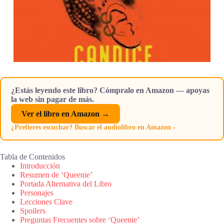
¿Estás leyendo este libro? Cómpralo en Amazon — apoyas
la web sin pagar de más.
Ver el libro en Amazon →
¿Prefieres escuchar? Buscar el audiolibro en Amazon ›
Tabla de Contenidos
Introducción
Resumen de ‘Queenie’
Portada Alternativa del Libro
Personajes
Lecciones Clave
Spoilers
Preguntas Frecuentes sobre ‘Queenie’