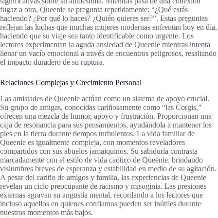
significativas sobre su autoestima. Mientras pasa de una conexión
fugaz a otra, Queenie se pregunta repetidamente: “¿Qué estás
haciendo? ¿Por qué lo haces? ¿Quién quieres ser?”. Estas preguntas
reflejan las luchas que muchas mujeres modernas enfrentan hoy en día,
haciendo que su viaje sea tanto identificable como urgente. Los
lectores experimentan la aguda ansiedad de Queenie mientras intenta
llenar un vacío emocional a través de encuentros peligrosos, resaltando
el impacto duradero de su ruptura.
Relaciones Complejas y Crecimiento Personal
Las amistades de Queenie actúan como un sistema de apoyo crucial.
Su grupo de amigas, conocidas cariñosamente como “las Corgis,”
ofrecen una mezcla de humor, apoyo y frustración. Proporcionan una
caja de resonancia para sus pensamientos, ayudándola a mantener los
pies en la tierra durante tiempos turbulentos. La vida familiar de
Queenie es igualmente compleja, con momentos reveladores
compartidos con sus abuelos jamaiquinos. Su sabiduría contrasta
marcadamente con el estilo de vida caótico de Queenie, brindando
vislumbres breves de esperanza y estabilidad en medio de su agitación.
A pesar del cariño de amigos y familia, las experiencias de Queenie
revelan un ciclo preocupante de racismo y misoginia. Las presiones
externas agravan su angustia mental, recordando a los lectores que
incluso aquellos en quienes confiamos pueden ser inútiles durante
nuestros momentos más bajos.