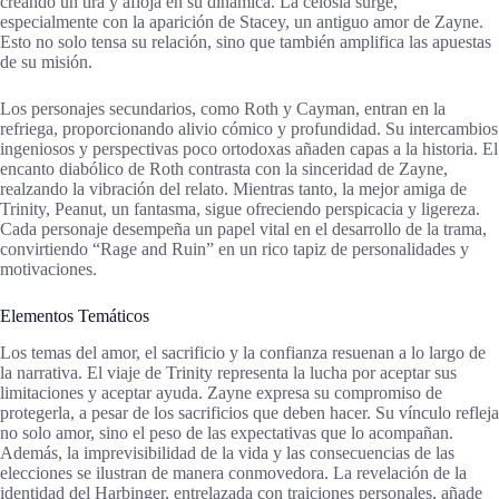
creando un tira y afloja en su dinámica. La celosía surge,
especialmente con la aparición de Stacey, un antiguo amor de Zayne.
Esto no solo tensa su relación, sino que también amplifica las apuestas
de su misión.
Los personajes secundarios, como Roth y Cayman, entran en la
refriega, proporcionando alivio cómico y profundidad. Su intercambios
ingeniosos y perspectivas poco ortodoxas añaden capas a la historia. El
encanto diabólico de Roth contrasta con la sinceridad de Zayne,
realzando la vibración del relato. Mientras tanto, la mejor amiga de
Trinity, Peanut, un fantasma, sigue ofreciendo perspicacia y ligereza.
Cada personaje desempeña un papel vital en el desarrollo de la trama,
convirtiendo “Rage and Ruin” en un rico tapiz de personalidades y
motivaciones.
Elementos Temáticos
Los temas del amor, el sacrificio y la confianza resuenan a lo largo de
la narrativa. El viaje de Trinity representa la lucha por aceptar sus
limitaciones y aceptar ayuda. Zayne expresa su compromiso de
protegerla, a pesar de los sacrificios que deben hacer. Su vínculo refleja
no solo amor, sino el peso de las expectativas que lo acompañan.
Además, la imprevisibilidad de la vida y las consecuencias de las
elecciones se ilustran de manera conmovedora. La revelación de la
identidad del Harbinger, entrelazada con traiciones personales, añade