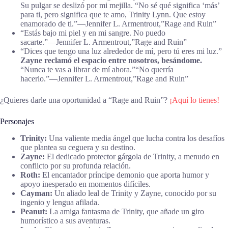
Su pulgar se deslizó por mi mejilla. “No sé qué significa ‘más’
para ti, pero significa que te amo, Trinity Lynn. Que estoy
enamorado de ti.”―Jennifer L. Armentrout,”Rage and Ruin”
“Estás bajo mi piel y en mi sangre. No puedo
sacarte.”―Jennifer L. Armentrout,”Rage and Ruin”
“Dices que tengo una luz alrededor de mí, pero tú eres mi luz.”
Zayne reclamó el espacio entre nosotros, besándome.
“Nunca te vas a librar de mí ahora.”
“No querría
hacerlo.”―Jennifer L. Armentrout,”Rage and Ruin”
¿Quieres darle una oportunidad a “Rage and Ruin”?
¡Aquí lo tienes!
Personajes
Trinity:
Una valiente media ángel que lucha contra los desafíos
que plantea su ceguera y su destino.
Zayne:
El dedicado protector gárgola de Trinity, a menudo en
conflicto por su profunda relación.
Roth:
El encantador príncipe demonio que aporta humor y
apoyo inesperado en momentos difíciles.
Cayman:
Un aliado leal de Trinity y Zayne, conocido por su
ingenio y lengua afilada.
Peanut:
La amiga fantasma de Trinity, que añade un giro
humorístico a sus aventuras.