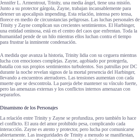
Jennifer L. Armentrout, Trinity, una media ángel, tiene una misión.
Junto a su protector gárgola, Zayne, trabajan incansablemente para
detener un apocalipsis impending. Esta relación, intensa pero tensa,
florece en medio de circunstancias peligrosas. Las luchas personales de
Trinity y Zayne complican sus crecientes sentimientos. El Harbinger,
una entidad ominosa, está en el centro del caos que enfrentan. Toda la
humanidad pende de un hilo mientras ellos luchan contra el tiempo
para frustrar la inminente condenación.
A medida que avanza la historia, Trinity lidia con su ceguera mientras
lucha con emociones complejas. Zayne, agobiado por protegerla,
batalla con sus propios sentimientos turbulentos. Sus patrullas por DC
durante la noche revelan signos de la mortal presencia del Harbinger,
llevando a encuentros aterradores. Las tensiones aumentan con cada
muerte que se descontrola. La pareja debe mantener su vínculo fuerte,
pero las amenazas externas y los conflictos internos amenazan con
separarlos.
Dinamismo de los Personajes
La relación entre Trinity y Zayne se profundiza, pero también lo hace
el conflicto. El aura del amor prohibido pesa, complicando cada
interacción. Zayne es atento y protector, pero lucha por comunicarse
abiertamente. Las inseguridades de Trinity a menudo se manifiestan,