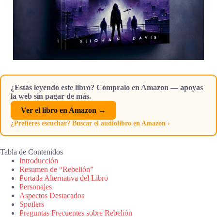
¿Estás leyendo este libro? Cómpralo en Amazon — apoyas
la web sin pagar de más.
Ver el libro en Amazon →
¿Prefieres escuchar? Buscar el audiolibro en Amazon ›
Tabla de Contenidos
Introducción
Resumen de “Rebelión”
Portada Alternativa del Libro
Personajes
Aspectos Destacados
Spoilers
Preguntas Frecuentes sobre Rebelión