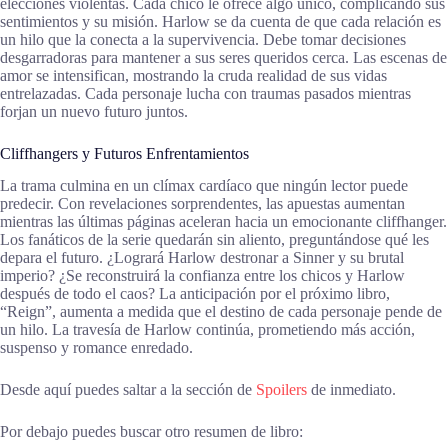
elecciones violentas. Cada chico le ofrece algo único, complicando sus
sentimientos y su misión. Harlow se da cuenta de que cada relación es
un hilo que la conecta a la supervivencia. Debe tomar decisiones
desgarradoras para mantener a sus seres queridos cerca. Las escenas de
amor se intensifican, mostrando la cruda realidad de sus vidas
entrelazadas. Cada personaje lucha con traumas pasados mientras
forjan un nuevo futuro juntos.
Cliffhangers y Futuros Enfrentamientos
La trama culmina en un clímax cardíaco que ningún lector puede
predecir. Con revelaciones sorprendentes, las apuestas aumentan
mientras las últimas páginas aceleran hacia un emocionante cliffhanger.
Los fanáticos de la serie quedarán sin aliento, preguntándose qué les
depara el futuro. ¿Logrará Harlow destronar a Sinner y su brutal
imperio? ¿Se reconstruirá la confianza entre los chicos y Harlow
después de todo el caos? La anticipación por el próximo libro,
“Reign”, aumenta a medida que el destino de cada personaje pende de
un hilo. La travesía de Harlow continúa, prometiendo más acción,
suspenso y romance enredado.
Desde aquí puedes saltar a la sección de
Spoilers
de inmediato.
Por debajo puedes buscar otro resumen de libro: