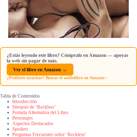
¿Estás leyendo este libro? Cómpralo en Amazon — apoyas
la web sin pagar de más.
Ver el libro en Amazon →
¿Prefieres escuchar? Buscar el audiolibro en Amazon ›
Tabla de Contenidos
Introducción
Sinopsis de ‘Reckless’
Portada Alternativa del Libro
Personajes
Aspectos Destacados
Spoilers
Preguntas Frecuentes sobre ‘Reckless’