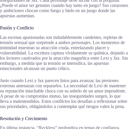
inseguridades de Jax. Cada personaje debe luchar con la pregunta:
¿Puede el amor ser genuino cuando hay tanto en juego? Sus corazones
y ambiciones chocan como fuego y hielo en un juego donde las
apuestas aumentan.
Pasión y Conflicto
Las escenas apasionadas son indudablemente candentes, repletas de
tensión sensual que sorprende a ambos personajes. Los momentos de
intimidad muestran su atracción cruda, entrelazando placer y
vulnerabilidad. La escritura captura vívidamente su química, dejando a
los lectores cautivados por la atracción magnética entre Lexi y Jax. Sin
embargo, a medida que la tensión se intensifica, las apuestas
emocionales alcanzan un punto crítico.
Justo cuando Lexi y Jax parecen listos para avanzar, las presiones
externas amenazan con separarlos. La necesidad de Lexi de mantener
su reputación intachable choca con su anhelo de un amor imprudente.
A pesar de su compromiso mutuo, las inseguridades surgen, lo que
lleva a malentendidos. Estos conflictos los desafían a reflexionar sobre
sus prioridades, obligándolos a contemplar qué riesgos valen la pena.
Resolución y Crecimiento
En última instancia, “Reckless” profundiza en temas de confianza,