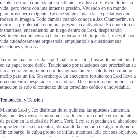
de alta costura, conocida por su clientela exclusiva. El éxito define su
vida, pero viene con una inmensa presión. Viviendo en un mundo
glamuroso pero exigente, Lexi se siente atada a las expectativas que
rodean su imagen. Todo cambia cuando conoce a Jax Chamberlin, un
motorista problemático con una presencia cautivadora. Su conexión es
instantánea, encendiendo un fuego dentro de Lexi, despertando
sentimientos que pensaba haber enterrado. Un toque de Jax desafía su
vida cuidadosamente orquestada, empujándola a cuestionar sus
elecciones y deseos.
Jax renuncia a una vida superficial como actor, buscando autenticidad
en su papel como doble. Traicionado por relaciones que priorizaban su
fama, entra en un mundo donde algunas mujeres solo lo ven como un
medio para un fin. Sin embargo, un encuentro fortuito con Lexi lleva a
una conexión inesperada y sin ataduras. Desconocido para ambos, su
atracción es solo el comienzo de un torbellino caótico e inolvidable.
Temptación y Tensión
Mientras Lexi y Jax disfrutan de su química, las apuestas aumentan.
Sus iniciales mensajes anónimos conducen a una noche emocionante
de pasión en la ciudad de Nueva York. Lexi se regocija en el abandono
imprudente de su encuentro, abrazando la emoción de algo prohibido.
Sin embargo, la culpa pronto se infiltra mientras lidia con sus objetivos,