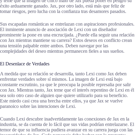
y teme que la imagen de chico malo de Jax pueda poner en peligro su
éxito arduamente ganado. Jax, por otro lado, está más que feliz de
tomar riesgos, pero lucha con la confianza tras desamores pasados.
Sus escapadas románticas se entrelazan con aspiraciones profesionales.
El inminente anuncio de asociación de Lexi con un diseñador
prominente la pone en una encrucijada. ¿Puede ella seguir una relación
con Jax mientras mantiene su carrera? Estos deseos en conflicto crean
una tensión palpable entre ambos. Deben navegar por las
complejidades del deseo mientras permanecen fieles a sus sueños.
El Desenlace de Verdades
A medida que su relación se desarrolla, tanto Lexi como Jax deben
enfrentar verdades sobre sí mismos. La imagen de Lexi está bajo
constante escrutinio, ya que le preocupa la posible represalia por salir
con Jax. Mientras tanto, Jax teme que el interés repentino de Lexi en él
sea solo otro caso de alguien que quiere utilizarlo para su beneficio.
Este miedo casi crea una brecha entre ellos, ya que Jax se vuelve
paranoico sobre las intenciones de Lexi.
Cuando Lexi descubre inadvertidamente las conexiones de Jax en la
industria, se da cuenta de lo fácil que sus vidas podrían entrelazarse. El
temor de que su influencia pudiera avanzar en su carrera juega con las