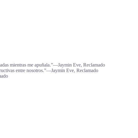
arcajadas mientras me apuñala.”―Jaymin Eve, Reclamado
tructivas entre nosotros.”―Jaymin Eve, Reclamado
mado