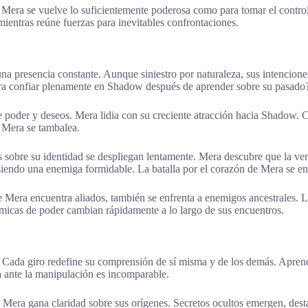
era se vuelve lo suficientemente poderosa como para tomar el control d
ientras reúne fuerzas para inevitables confrontaciones.
a presencia constante. Aunque siniestro por naturaleza, sus intencion
Mera confiar plenamente en Shadow después de aprender sobre su pasado
oder y deseos. Mera lidia con su creciente atracción hacia Shadow. Co
e Mera se tambalea.
as sobre su identidad se despliegan lentamente. Mera descubre que la v
endo una enemiga formidable. La batalla por el corazón de Mera se ent
era encuentra aliados, también se enfrenta a enemigos ancestrales. Los
ámicas de poder cambian rápidamente a lo largo de sus encuentros.
Cada giro redefine su comprensión de sí misma y de los demás. Aprende 
ia ante la manipulación es incomparable.
 Mera gana claridad sobre sus orígenes. Secretos ocultos emergen, dest