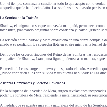
Con el tiempo, comienza a cuestionar todo lo que aceptó como verdad. M
a aquellos que le han hecho daño. Las sombras de su pasado persisten m
La Sombra de la Traición
Shadow, el enigmático ser que una vez la manipuló, permanece como un
intensifica, planteando preguntas sobre confianza y lealtad. ¿Puede 
La relación entre Shadow y Mera evoluciona en una danza compleja de p
aliado o su perdición. La sospecha flota en el aire mientras la lealtad d
Dentro de los oscuros rincones del Reino de las Sombras, las respuest
compañera de Shadow, Ixana, una figura poderosa a su manera, sigue si
En medio del caos, surge un nuevo y inesperado vínculo. A medida que M
¿Puede confiar en ellos con su vida y sus nuevas habilidades? Las din
Alianzas Cambiantes y Secretos Revelados
En la búsqueda de la verdad de Mera, surgen revelaciones inesperadas. 
poder. La fortaleza de Mera trasciende la mera fisicalidad; su resistenc
A medida que se adentra más en la naturaleza del reino de las Sombras,