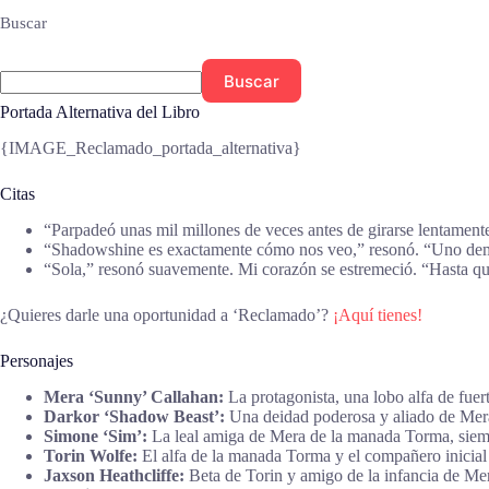
Buscar
Buscar
Portada Alternativa del Libro
{IMAGE_Reclamado_portada_alternativa}
Citas
“Parpadeó unas mil millones de veces antes de girarse lentamen
“Shadowshine es exactamente cómo nos veo,” resonó. “Uno dema
“Sola,” resonó suavemente. Mi corazón se estremeció. “Hasta 
¿Quieres darle una oportunidad a ‘Reclamado’?
¡Aquí tienes!
Personajes
Mera ‘Sunny’ Callahan:
La protagonista, una lobo alfa de fuer
Darkor ‘Shadow Beast’:
Una deidad poderosa y aliado de Mera,
Simone ‘Sim’:
La leal amiga de Mera de la manada Torma, siempr
Torin Wolfe:
El alfa de la manada Torma y el compañero inicial
Jaxson Heathcliffe:
Beta de Torin y amigo de la infancia de Me