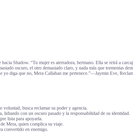
te hacia Shadow. “Tu mujer es aterradora, hermano. Ella se reirá a c
siado oscuro, el otro demasiado claro, y nada más que tormentas des
que yo diga que no, Mera Callahan me pertenece.”―Jaymin Eve, Recla
te voluntad, busca reclamar su poder y agencia.
 lidiando con un oscuro pasado y la responsabilidad de su identidad.
e lista para apoyarla.
 de Mera, quien complica su viaje.
ra convertido en enemigo.