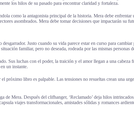
ente los hilos de su pasado para encontrar claridad y fortaleza.
ndola como la antagonista principal de la historia. Mera debe enfrentar
 lectores asombrados. Mera debe tomar decisiones que impactarán su futu
ro desgarrador. Justo cuando su vida parece estar en curso para cambiar 
na situación familiar, pero no deseada, rodeada por las mismas personas d
do. Sus luchas con el poder, la traición y el amor llegan a una cabeza 
en un instante.
or el próximo libro es palpable. Las tensiones no resueltas crean una u
saga de Mera. Después del clifhanger, ‘Reclamado’ deja hilos intrincado
ncapsula viajes transformacionales, amistades sólidas y romances ardien