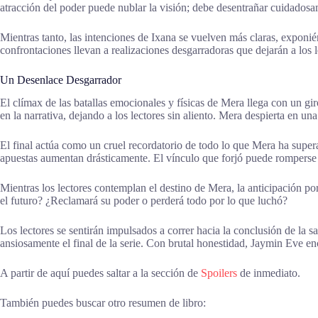
atracción del poder puede nublar la visión; debe desentrañar cuidadosam
Mientras tanto, las intenciones de Ixana se vuelven más claras, exponié
confrontaciones llevan a realizaciones desgarradoras que dejarán a los
Un Desenlace Desgarrador
El clímax de las batallas emocionales y físicas de Mera llega con un gi
en la narrativa, dejando a los lectores sin aliento. Mera despierta en u
El final actúa como un cruel recordatorio de todo lo que Mera ha supera
apuestas aumentan drásticamente. El vínculo que forjó puede romperse 
Mientras los lectores contemplan el destino de Mera, la anticipación p
el futuro? ¿Reclamará su poder o perderá todo por lo que luchó?
Los lectores se sentirán impulsados a correr hacia la conclusión de la 
ansiosamente el final de la serie. Con brutal honestidad, Jaymin Eve e
A partir de aquí puedes saltar a la sección de
Spoilers
de inmediato.
También puedes buscar otro resumen de libro: