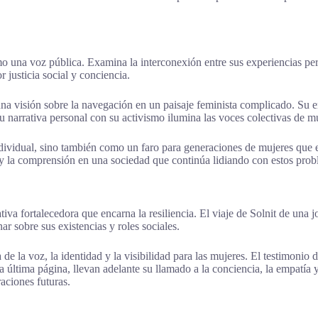
como una voz pública. Examina la interconexión entre sus experiencias 
 justicia social y conciencia.
a visión sobre la navegación en un paisaje feminista complicado. Su en
su narrativa personal con su activismo ilumina las voces colectivas de 
ividual, sino también como un faro para generaciones de mujeres que en
y la comprensión en una sociedad que continúa lidiando con estos prob
va fortalecedora que encarna la resiliencia. El viaje de Solnit de una j
ar sobre sus existencias y roles sociales.
e la voz, la identidad y la visibilidad para las mujeres. El testimonio 
a última página, llevan adelante su llamado a la conciencia, la empatía 
aciones futuras.