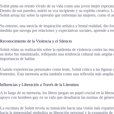
Solnit pinta un retrato vívido de su vida como una joven mujer esperanz
Dentro de sus paredes, nutrió su voz incipiente y su espíritu creativo. 
Solnit arroja luz sobre la opresión que enfrentan las mujeres, como el ac
Su entorno, una mezcla de inspiración artística y brutal realidad, dio f
medida que navega por relaciones y expectativas sociales, aprende a re
Reconocimiento de la Violencia y el Silencio
Solnit relata su realización sobre la epidemia de violencia contra las 
su dolor fue minimizado, reflejando una tendencia cultural más amplia q
importancia de hablar.
Usando experiencias personales como lente, Solnit critica a las figuras d
femenino. Esta memoria actúa también como una reflexión más amplia sob
Influencias y Liberación a Través de la Literatura
A lo largo de su memoria, los libros juegan un papel crucial en la libera
apoyo con hombres gay en su vida que desafiaron las normas de género t
La escritura de Solnit revela su transición hacia una visión más expans
hacia la inmensidad simboliza su liberación personal y la expansión de