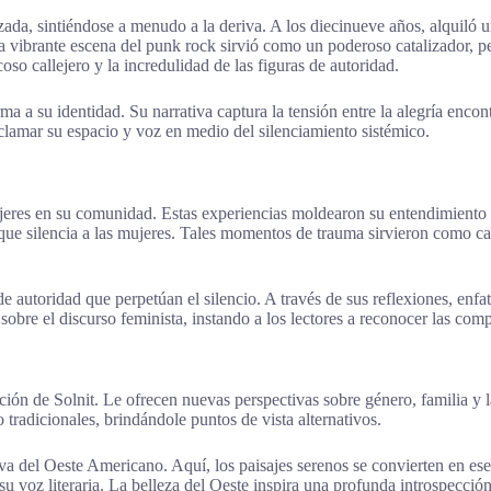
ada, sintiéndose a menudo a la deriva. A los diecinueve años, alquiló u
La vibrante escena del punk rock sirvió como un poderoso catalizador, per
oso callejero y la incredulidad de las figuras de autoridad.
orma a su identidad. Su narrativa captura la tensión entre la alegría enc
clamar su espacio y voz en medio del silenciamiento sistémico.
mujeres en su comunidad. Estas experiencias moldearon su entendimiento 
ue silencia a las mujeres. Tales momentos de trauma sirvieron como catal
e autoridad que perpetúan el silencio. A través de sus reflexiones, enfat
re el discurso feminista, instando a los lectores a reconocer las comp
ción de Solnit. Le ofrecen nuevas perspectivas sobre género, familia y la
radicionales, brindándole puntos de vista alternativos.
iva del Oeste Americano. Aquí, los paisajes serenos se convierten en ese
 su voz literaria. La belleza del Oeste inspira una profunda introspecc