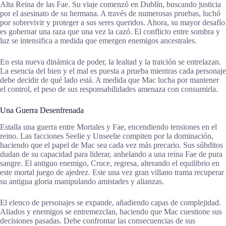
Alta Reina de las Fae. Su viaje comenzó en Dublín, buscando justicia
por el asesinato de su hermana. A través de numerosas pruebas, luchó
por sobrevivir y proteger a sus seres queridos. Ahora, su mayor desafío
es gobernar una raza que una vez la cazó. El conflicto entre sombra y
luz se intensifica a medida que emergen enemigos ancestrales.
En esta nueva dinámica de poder, la lealtad y la traición se entrelazan.
La esencia del bien y el mal es puesta a prueba mientras cada personaje
debe decidir de qué lado está. A medida que Mac lucha por mantener
el control, el peso de sus responsabilidades amenaza con consumirla.
Una Guerra Desenfrenada
Estalla una guerra entre Mortales y Fae, encendiendo tensiones en el
reino. Las facciones Seelie y Unseelie compiten por la dominación,
haciendo que el papel de Mac sea cada vez más precario. Sus súbditos
dudan de su capacidad para liderar, anhelando a una reina Fae de pura
sangre. El antiguo enemigo, Cruce, regresa, alterando el equilibrio en
este mortal juego de ajedrez. Este una vez gran villano trama recuperar
su antigua gloria manipulando amistades y alianzas.
El elenco de personajes se expande, añadiendo capas de complejidad.
Aliados y enemigos se entremezclan, haciendo que Mac cuestione sus
decisiones pasadas. Debe confrontar las consecuencias de sus