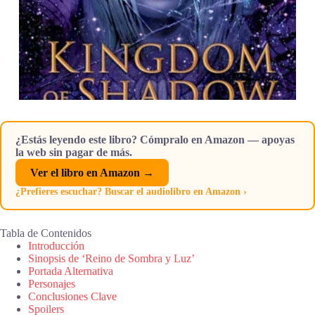
¿Estás leyendo este libro? Cómpralo en Amazon — apoyas
la web sin pagar de más.
Ver el libro en Amazon →
¿Prefieres escuchar? Buscar el audiolibro en Amazon ›
Tabla de Contenidos
Introducción
Sinopsis de ‘Reino de Sombra y Luz’
Portada Alternativa
Personajes
Conclusiones Clave
Spoilers