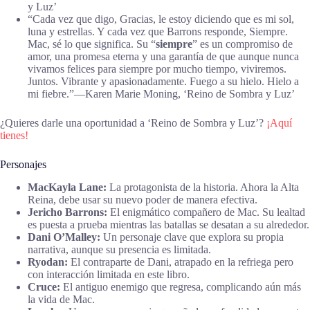
y Luz’
“Cada vez que digo, Gracias, le estoy diciendo que es mi sol,
luna y estrellas. Y cada vez que Barrons responde, Siempre.
Mac, sé lo que significa. Su “
siempre
” es un compromiso de
amor, una promesa eterna y una garantía de que aunque nunca
vivamos felices para siempre por mucho tiempo, viviremos.
Juntos. Vibrante y apasionadamente. Fuego a su hielo. Hielo a
mi fiebre.”―Karen Marie Moning, ‘Reino de Sombra y Luz’
¿Quieres darle una oportunidad a ‘Reino de Sombra y Luz’?
¡Aquí
tienes!
Personajes
MacKayla Lane:
La protagonista de la historia. Ahora la Alta
Reina, debe usar su nuevo poder de manera efectiva.
Jericho Barrons:
El enigmático compañero de Mac. Su lealtad
es puesta a prueba mientras las batallas se desatan a su alrededor.
Dani O’Malley:
Un personaje clave que explora su propia
narrativa, aunque su presencia es limitada.
Ryodan:
El contraparte de Dani, atrapado en la refriega pero
con interacción limitada en este libro.
Cruce:
El antiguo enemigo que regresa, complicando aún más
la vida de Mac.