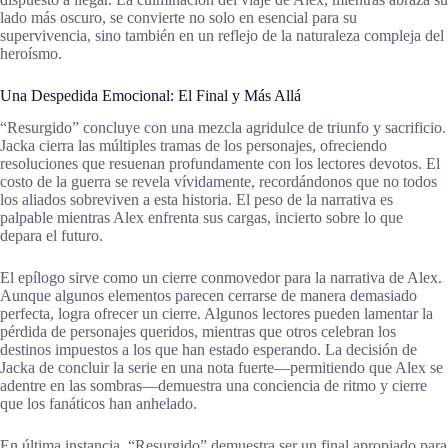
lado más oscuro, se convierte no solo en esencial para su
supervivencia, sino también en un reflejo de la naturaleza compleja del
heroísmo.
Una Despedida Emocional: El Final y Más Allá
“Resurgido” concluye con una mezcla agridulce de triunfo y sacrificio.
Jacka cierra las múltiples tramas de los personajes, ofreciendo
resoluciones que resuenan profundamente con los lectores devotos. El
costo de la guerra se revela vívidamente, recordándonos que no todos
los aliados sobreviven a esta historia. El peso de la narrativa es
palpable mientras Alex enfrenta sus cargas, incierto sobre lo que
depara el futuro.
El epílogo sirve como un cierre conmovedor para la narrativa de Alex.
Aunque algunos elementos parecen cerrarse de manera demasiado
perfecta, logra ofrecer un cierre. Algunos lectores pueden lamentar la
pérdida de personajes queridos, mientras que otros celebran los
destinos impuestos a los que han estado esperando. La decisión de
Jacka de concluir la serie en una nota fuerte—permitiendo que Alex se
adentre en las sombras—demuestra una conciencia de ritmo y cierre
que los fanáticos han anhelado.
En última instancia, “Resurgido” demuestra ser un final apropiado para