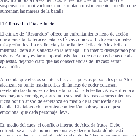
Alex maniobra a través del caos. El resultado es un torbellino de
suspenso, con motivaciones que cambian constantemente a medida que
aumentan las mareas de la batalla.
El Clímax: Un Día de Juicio
El clímax de “Resurgido” ofrece un enfrentamiento lleno de acción
que abarca tanto feroces batallas físicas como conflictos emocionales
más profundos. La resiliencia y la brillantez táctica de Alex brillan
mientras lidera a sus aliados en la refriega – un intento desesperado por
salvar a Anne y evitar un apocalipsis. Jacka crea escenas llenas de altas
apuestas, dejando claro que las consecuencias del fracaso serían
catastróficas.
A medida que el caos se intensifica, las apuestas personales para Alex
alcanzan su punto máximo. Las dinámicas de poder colapsan,
revelando las duras verdades de la traición y la lealtad. Alex enfrenta a
sus mayores enemigos, abrazando sus instintos más oscuros mientras
lucha por un atisbo de esperanza en medio de la carnicería de la
batalla. El diálogo chisporrotea con tensión, subrayando el peso
emocional que cada personaje lleva.
En medio del caos, el conflicto interno de Alex da frutos. Debe
enfrentarse a sus demonios personales y decidir hasta dónde está
dispuesto a llegar. La culminación del viaje de Alex, mientras abraza su