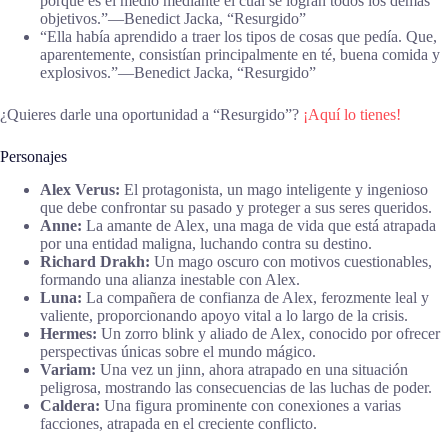
porque es el medio mediante el cual se logran todos los demás
objetivos.”―Benedict Jacka, “Resurgido”
“Ella había aprendido a traer los tipos de cosas que pedía. Que,
aparentemente, consistían principalmente en té, buena comida y
explosivos.”―Benedict Jacka, “Resurgido”
¿Quieres darle una oportunidad a “Resurgido”?
¡Aquí lo tienes!
Personajes
Alex Verus:
El protagonista, un mago inteligente y ingenioso
que debe confrontar su pasado y proteger a sus seres queridos.
Anne:
La amante de Alex, una maga de vida que está atrapada
por una entidad maligna, luchando contra su destino.
Richard Drakh:
Un mago oscuro con motivos cuestionables,
formando una alianza inestable con Alex.
Luna:
La compañera de confianza de Alex, ferozmente leal y
valiente, proporcionando apoyo vital a lo largo de la crisis.
Hermes:
Un zorro blink y aliado de Alex, conocido por ofrecer
perspectivas únicas sobre el mundo mágico.
Variam:
Una vez un jinn, ahora atrapado en una situación
peligrosa, mostrando las consecuencias de las luchas de poder.
Caldera:
Una figura prominente con conexiones a varias
facciones, atrapada en el creciente conflicto.