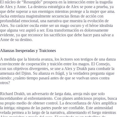
El núcleo de “Resurgido” prospera en la interacción entre la tragedia
de Alex y Anne. La destreza estratégica de Alex se pone a prueba, ya
que debe superar a sus enemigos mientras protege a la mujer que ama.
Jacka entrelaza magistralmente secuencias llenas de acción con
profundidad emocional, una narrativa que muestra la evolución de
Alex. Su carácter oscila entre ser un mago oscuro y el héroe idealista
que alguna vez aspiró a ser. Esta transformación es dolorosamente
evidente, ya que reconoce los sacrificios que debe hacer para salvar a
Anne de su destino.
Alianzas Inesperadas y Traiciones
A medida que la historia avanza, los lectores son testigos de una danza
convincente de cooperación y traición entre los magos. El Consejo,
con sus objetivos divergentes, se une a Alex y Drakh para combatir la
amenaza del Djinn. Su alianza es frágil, y la verdadera pregunta sigue
siendo: ¿cuánto tiempo pasará antes de que se vuelvan unos contra
otros?
Richard Drakh, un adversario de larga data, arroja más que solo
incertidumbre al enfrentamiento. Con planes ambiciosos propios, busca
su propio medio de obtener control. La desconfianza de Alex amplifica
la intriga; ninguna de las partes puede ser confiable. Este animosidad
velada permea a lo largo de la narrativa, alimentando el fuego mientras