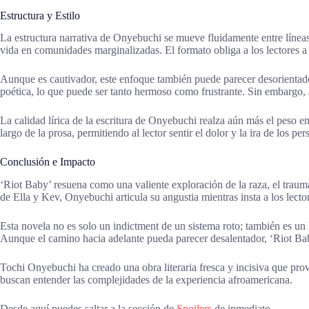
Estructura y Estilo
La estructura narrativa de Onyebuchi se mueve fluidamente entre líneas 
vida en comunidades marginalizadas. El formato obliga a los lectores a
Aunque es cautivador, este enfoque también puede parecer desorientado
poética, lo que puede ser tanto hermoso como frustrante. Sin embargo, a
La calidad lírica de la escritura de Onyebuchi realza aún más el peso em
largo de la prosa, permitiendo al lector sentir el dolor y la ira de los p
Conclusión e Impacto
‘Riot Baby’ resuena como una valiente exploración de la raza, el trauma 
de Ella y Kev, Onyebuchi articula su angustia mientras insta a los lector
Esta novela no es solo un indictment de un sistema roto; también es un 
Aunque el camino hacia adelante pueda parecer desalentador, ‘Riot Baby’
Tochi Onyebuchi ha creado una obra literaria fresca y incisiva que prov
buscan entender las complejidades de la experiencia afroamericana.
Desde aquí puedes saltar a la sección de
Spoilers
de inmediato.