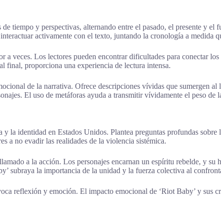
de tiempo y perspectivas, alternando entre el pasado, el presente y el f
 interactuar activamente con el texto, juntando la cronología a medida 
r a veces. Los lectores pueden encontrar dificultades para conectar lo
l final, proporciona una experiencia de lectura intensa.
ocional de la narrativa. Ofrece descripciones vívidas que sumergen al le
ersonajes. El uso de metáforas ayuda a transmitir vívidamente el peso de l
y la identidad en Estados Unidos. Plantea preguntas profundas sobre la r
es a no evadir las realidades de la violencia sistémica.
llamado a la acción. Los personajes encarnan un espíritu rebelde, y su 
 subraya la importancia de la unidad y la fuerza colectiva al confrontar
oca reflexión y emoción. El impacto emocional de ‘Riot Baby’ y sus crít