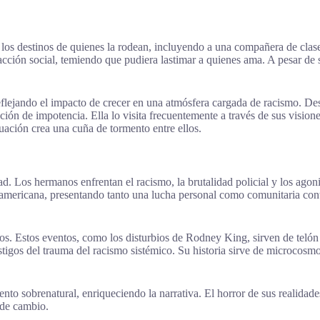
e los destinos de quienes la rodean, incluyendo a una compañera de clas
nteracción social, temiendo que pudiera lastimar a quienes ama. A pesar d
 reflejando el impacto de crecer en una atmósfera cargada de racismo. D
ión de impotencia. Ella lo visita frecuentemente a través de sus visione
tuación crea una cuña de tormento entre ellos.
ad. Los hermanos enfrentan el racismo, la brutalidad policial y los agoni
oamericana, presentando tanto una lucha personal como comunitaria cont
cos. Estos eventos, como los disturbios de Rodney King, sirven de telón
estigos del trauma del racismo sistémico. Su historia sirve de microcos
to sobrenatural, enriqueciendo la narrativa. El horror de sus realidades
 de cambio.