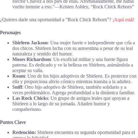
Hector Chavez a dos pies de ellas. Afortunadamente, me había
vuelto inmune a eso.”―Kristen Ashley, “Rock Chick Reborn”
¿Quieres darle una oportunidad a “Rock Chick Reborn”?
¡Aquí está!
Personajes
Shirleen Jackson
: Una mujer fuerte e independiente que cría a
dos chicos. Shirleen lucha con su autoestima a pesar de su leal
naturaleza y sentido del humor.
Moses Richardson
: Un exoficial militar y una fuerte figura
paterna. Es dedicado y ve la belleza en Shirleen, animándola a
aceptar su valía.
Roam
: Uno de los hijos adoptivos de Shirleen. Es protector con
ella y proporciona alivio cómico mientras transita a la adultez.
Sniff
: Otro hijo adoptivo de Shirleen, también solidario y a
veces problemático. Agrega profundidad a la dinámica familiar.
Las Rock Chicks
: Un grupo de amigos leales que apoyan a
Shirleen a lo largo de su jornada. Añaden humor y
compañerismo.
Puntos Clave
Redención:
Shirleen encuentra su segunda oportunidad para el
amor y la felicidad.