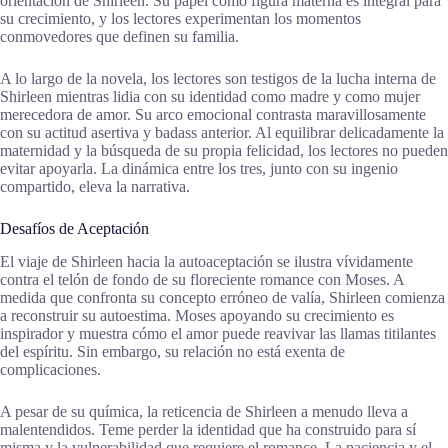
orientación de Shirleen. Su papel como figura materna es integral para
su crecimiento, y los lectores experimentan los momentos
conmovedores que definen su familia.
A lo largo de la novela, los lectores son testigos de la lucha interna de
Shirleen mientras lidia con su identidad como madre y como mujer
merecedora de amor. Su arco emocional contrasta maravillosamente
con su actitud asertiva y badass anterior. Al equilibrar delicadamente la
maternidad y la búsqueda de su propia felicidad, los lectores no pueden
evitar apoyarla. La dinámica entre los tres, junto con su ingenio
compartido, eleva la narrativa.
Desafíos de Aceptación
El viaje de Shirleen hacia la autoaceptación se ilustra vívidamente
contra el telón de fondo de su floreciente romance con Moses. A
medida que confronta su concepto erróneo de valía, Shirleen comienza
a reconstruir su autoestima. Moses apoyando su crecimiento es
inspirador y muestra cómo el amor puede reavivar las llamas titilantes
del espíritu. Sin embargo, su relación no está exenta de
complicaciones.
A pesar de su química, la reticencia de Shirleen a menudo lleva a
malentendidos. Teme perder la identidad que ha construido para sí
misma y la vulnerabilidad que requiere el romance. La paciencia y el