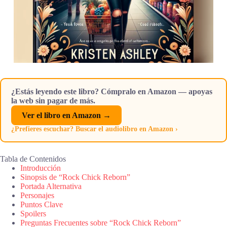
¿Estás leyendo este libro? Cómpralo en Amazon — apoyas
la web sin pagar de más.
Ver el libro en Amazon →
¿Prefieres escuchar? Buscar el audiolibro en Amazon ›
Tabla de Contenidos
Introducción
Sinopsis de “Rock Chick Reborn”
Portada Alternativa
Personajes
Puntos Clave
Spoilers
Preguntas Frecuentes sobre “Rock Chick Reborn”