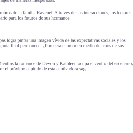
najes de maneras inesperadas.
bros de la familia Ravenel. A través de sus interacciones, los lectores
rio para los futuros de sus hermanos.
pas logra pintar una imagen vívida de las expectativas sociales y los
unta final permanece: ¿florecerá el amor en medio del caos de sus
. Mientras la romance de Devon y Kathleen ocupa el centro del escenario,
por el próximo capítulo de esta cautivadora saga.