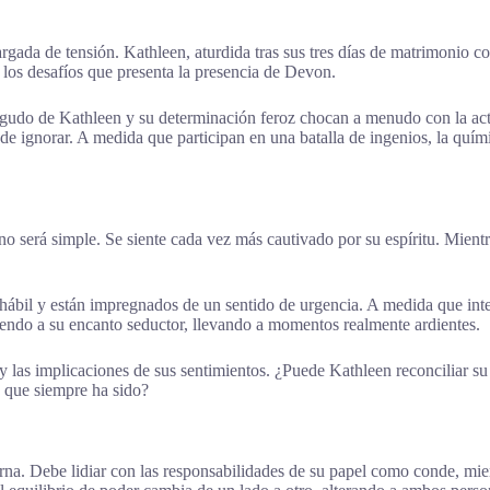
gada de tensión. Kathleen, aturdida tras sus tres días de matrimonio c
 los desafíos que presenta la presencia de Devon.
agudo de Kathleen y su determinación feroz chocan a menudo con la ac
de ignorar. A medida que participan en una batalla de ingenios, la quí
 será simple. Se siente cada vez más cautivado por su espíritu. Mientra
hábil y están impregnados de un sentido de urgencia. A medida que int
ediendo a su encanto seductor, llevando a momentos realmente ardientes.
 y las implicaciones de sus sentimientos. ¿Puede Kathleen reconciliar s
 que siempre ha sido?
na. Debe lidiar con las responsabilidades de su papel como conde, mien