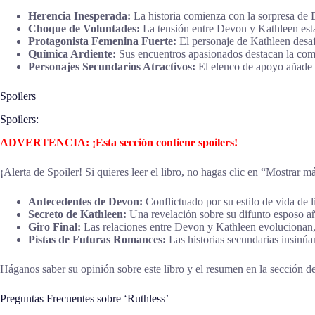
Herencia Inesperada:
La historia comienza con la sorpresa de
Choque de Voluntades:
La tensión entre Devon y Kathleen esta
Protagonista Femenina Fuerte:
El personaje de Kathleen desaf
Química Ardiente:
Sus encuentros apasionados destacan la comp
Personajes Secundarios Atractivos:
El elenco de apoyo añade p
Spoilers
Spoilers:
ADVERTENCIA: ¡Esta sección contiene spoilers!
¡Alerta de Spoiler! Si quieres leer el libro, no hagas clic en “Mostrar m
Antecedentes de Devon:
Conflictuado por su estilo de vida de li
Secreto de Kathleen:
Una revelación sobre su difunto esposo añ
Giro Final:
Las relaciones entre Devon y Kathleen evolucionan,
Pistas de Futuras Romances:
Las historias secundarias insinú
Háganos saber su opinión sobre este libro y el resumen en la sección de
Preguntas Frecuentes sobre ‘Ruthless’