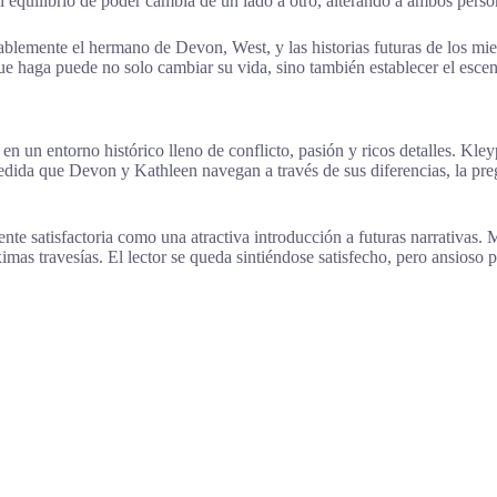
 equilibrio de poder cambia de un lado a otro, alterando a ambos perso
blemente el hermano de Devon, West, y las historias futuras de los miem
 haga puede no solo cambiar su vida, sino también establecer el escena
n un entorno histórico lleno de conflicto, pasión y ricos detalles. Kley
ida que Devon y Kathleen navegan a través de sus diferencias, la preg
ente satisfactoria como una atractiva introducción a futuras narrativas
imas travesías. El lector se queda sintiéndose satisfecho, pero ansioso 