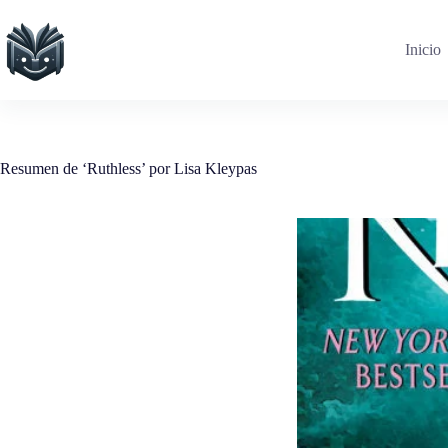
Saltar
al
contenido
Inicio
Resumen de ‘Ruthless’ por Lisa Kleypas