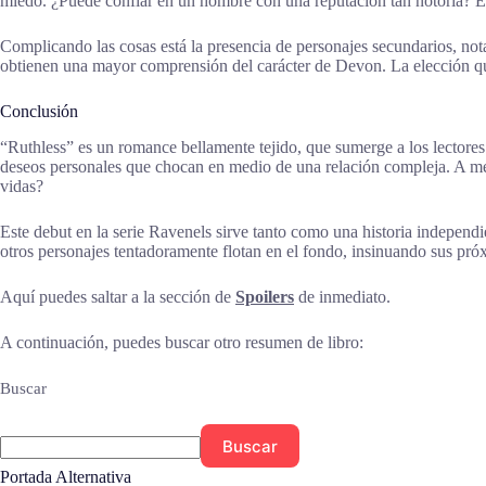
miedo. ¿Puede confiar en un hombre con una reputación tan notoria? El
Complicando las cosas está la presencia de personajes secundarios, nota
obtienen una mayor comprensión del carácter de Devon. La elección que
Conclusión
“Ruthless” es un romance bellamente tejido, que sumerge a los lectores e
deseos personales que chocan en medio de una relación compleja. A med
vidas?
Este debut en la serie Ravenels sirve tanto como una historia independi
otros personajes tentadoramente flotan en el fondo, insinuando sus próx
Aquí puedes saltar a la sección de
Spoilers
de inmediato.
A continuación, puedes buscar otro resumen de libro:
Buscar
Buscar
Portada Alternativa