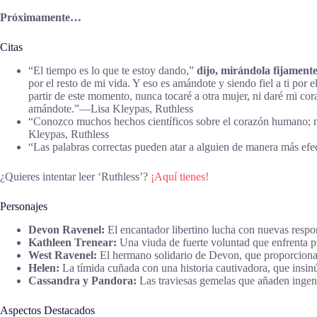
Próximamente…
Citas
“El tiempo es lo que te estoy dando,”
dijo, mirándola fijament
por el resto de mi vida. Y eso es amándote y siendo fiel a ti por
partir de este momento, nunca tocaré a otra mujer, ni daré mi co
amándote.”―Lisa Kleypas, Ruthless
“Conozco muchos hechos científicos sobre el corazón humano; n
Kleypas, Ruthless
“Las palabras correctas pueden atar a alguien de manera más ef
¿Quieres intentar leer ‘Ruthless’?
¡Aquí tienes!
Personajes
Devon Ravenel:
El encantador libertino lucha con nuevas respon
Kathleen Trenear:
Una viuda de fuerte voluntad que enfrenta p
West Ravenel:
El hermano solidario de Devon, que proporciona 
Helen:
La tímida cuñada con una historia cautivadora, que insin
Cassandra y Pandora:
Las traviesas gemelas que añaden ingenio
Aspectos Destacados