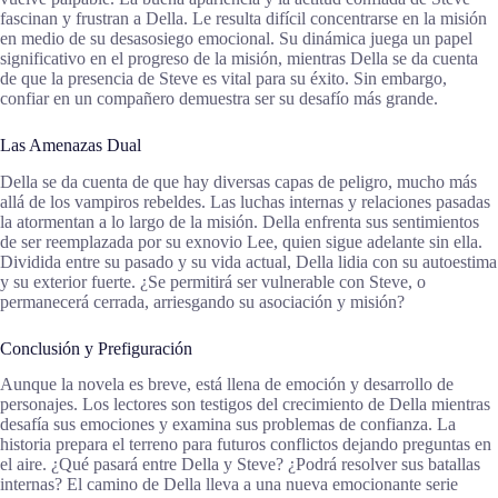
fascinan y frustran a Della. Le resulta difícil concentrarse en la misión
en medio de su desasosiego emocional. Su dinámica juega un papel
significativo en el progreso de la misión, mientras Della se da cuenta
de que la presencia de Steve es vital para su éxito. Sin embargo,
confiar en un compañero demuestra ser su desafío más grande.
Las Amenazas Dual
Della se da cuenta de que hay diversas capas de peligro, mucho más
allá de los vampiros rebeldes. Las luchas internas y relaciones pasadas
la atormentan a lo largo de la misión. Della enfrenta sus sentimientos
de ser reemplazada por su exnovio Lee, quien sigue adelante sin ella.
Dividida entre su pasado y su vida actual, Della lidia con su autoestima
y su exterior fuerte. ¿Se permitirá ser vulnerable con Steve, o
permanecerá cerrada, arriesgando su asociación y misión?
Conclusión y Prefiguración
Aunque la novela es breve, está llena de emoción y desarrollo de
personajes. Los lectores son testigos del crecimiento de Della mientras
desafía sus emociones y examina sus problemas de confianza. La
historia prepara el terreno para futuros conflictos dejando preguntas en
el aire. ¿Qué pasará entre Della y Steve? ¿Podrá resolver sus batallas
internas? El camino de Della lleva a una nueva emocionante serie