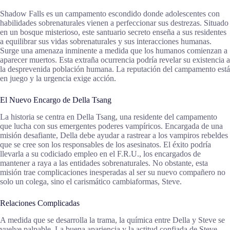
Shadow Falls es un campamento escondido donde adolescentes con
habilidades sobrenaturales vienen a perfeccionar sus destrezas. Situado
en un bosque misterioso, este santuario secreto enseña a sus residentes
a equilibrar sus vidas sobrenaturales y sus interacciones humanas.
Surge una amenaza inminente a medida que los humanos comienzan a
aparecer muertos. Esta extraña ocurrencia podría revelar su existencia a
la desprevenida población humana. La reputación del campamento está
en juego y la urgencia exige acción.
El Nuevo Encargo de Della Tsang
La historia se centra en Della Tsang, una residente del campamento
que lucha con sus emergentes poderes vampíricos. Encargada de una
misión desafiante, Della debe ayudar a rastrear a los vampiros rebeldes
que se cree son los responsables de los asesinatos. El éxito podría
llevarla a su codiciado empleo en el F.R.U., los encargados de
mantener a raya a las entidades sobrenaturales. No obstante, esta
misión trae complicaciones inesperadas al ser su nuevo compañero no
solo un colega, sino el carismático cambiaformas, Steve.
Relaciones Complicadas
A medida que se desarrolla la trama, la química entre Della y Steve se
vuelve palpable. La buena apariencia y la actitud confiada de Steve