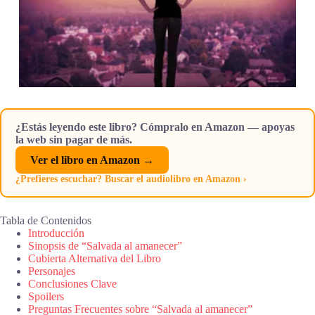
¿Estás leyendo este libro? Cómpralo en Amazon — apoyas
la web sin pagar de más.
Ver el libro en Amazon →
¿Prefieres escuchar? Buscar el audiolibro en Amazon ›
Tabla de Contenidos
Introducción
Sinopsis de “Salvada al amanecer”
Cubierta Alternativa del Libro
Personajes
Conclusiones Clave
Spoilers
Preguntas Frecuentes sobre “Salvada al amanecer”