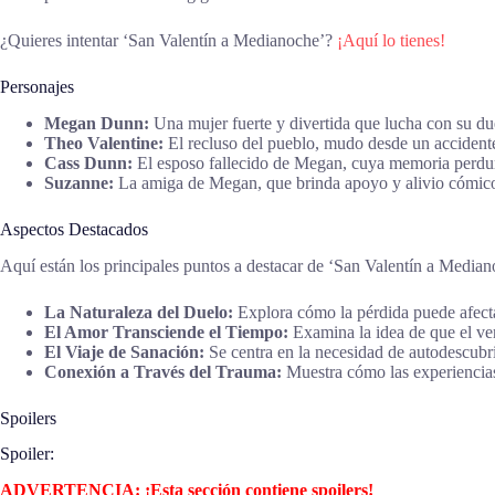
¿Quieres intentar ‘San Valentín a Medianoche’?
¡Aquí lo tienes!
Personajes
Megan Dunn:
Una mujer fuerte y divertida que lucha con su du
Theo Valentine:
El recluso del pueblo, mudo desde un accidente
Cass Dunn:
El esposo fallecido de Megan, cuya memoria perdura
Suzanne:
La amiga de Megan, que brinda apoyo y alivio cómico
Aspectos Destacados
Aquí están los principales puntos a destacar de ‘San Valentín a Median
La Naturaleza del Duelo:
Explora cómo la pérdida puede afecta
El Amor Transciende el Tiempo:
Examina la idea de que el ve
El Viaje de Sanación:
Se centra en la necesidad de autodescubr
Conexión a Través del Trauma:
Muestra cómo las experiencias
Spoilers
Spoiler:
ADVERTENCIA: ¡Esta sección contiene spoilers!