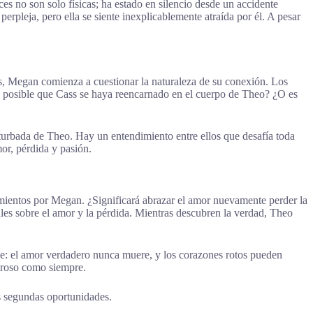
es no son solo físicas; ha estado en silencio desde un accidente
rpleja, pero ella se siente inexplicablemente atraída por él. A pesar
es, Megan comienza a cuestionar la naturaleza de su conexión. Los
s posible que Cass se haya reencarnado en el cuerpo de Theo? ¿O es
rturbada de Theo. Hay un entendimiento entre ellos que desafía toda
or, pérdida y pasión.
mientos por Megan. ¿Significará abrazar el amor nuevamente perder la
es sobre el amor y la pérdida. Mientras descubren la verdad, Theo
saje: el amor verdadero nunca muere, y los corazones rotos pueden
deroso como siempre.
as segundas oportunidades.