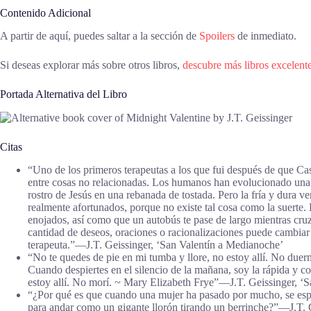
Contenido Adicional
A partir de aquí, puedes saltar a la sección de
Spoilers
de inmediato.
Si deseas explorar más sobre otros libros,
descubre más libros excelent
Portada Alternativa del Libro
Citas
“Uno de los primeros terapeutas a los que fui después de que Cas
entre cosas no relacionadas. Los humanos han evolucionado una te
rostro de Jesús en una rebanada de tostada. Pero la fría y dura v
realmente afortunados, porque no existe tal cosa como la suerte. 
enojados, así como que un autobús te pase de largo mientras cruz
cantidad de deseos, oraciones o racionalizaciones puede cambiar 
terapeuta.”―J.T. Geissinger, ‘San Valentín a Medianoche’
“No te quedes de pie en mi tumba y llore, no estoy allí. No duerm
Cuando despiertes en el silencio de la mañana, soy la rápida y co
estoy allí. No morí. ~ Mary Elizabeth Frye”―J.T. Geissinger, ‘
“¿Por qué es que cuando una mujer ha pasado por mucho, se esper
para andar como un gigante llorón tirando un berrinche?”―J.T. 