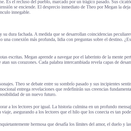
e. Es el recluso del pueblo, marcado por un trágico pasado. Sus cicatric
ensión se enciende. El desprecio inmediato de Theo por Megan la deja pe
ínculo innegable.
 y su dura fachada. A medida que se desarrollan coincidencias peculiar
o una conexión más profunda, lidia con preguntas sobre el destino. ¿E
notas escritas. Megan aprende a navegar por el laberinto de la mente pe
 atan sus corazones. Cada palabra intercambiada revela capas de desam
najes. Theo se debate entre su sombrío pasado y sus incipientes senti
cional entrega revelaciones que redefinirán sus creencias fundamental
posibilidad de un nuevo futuro.
llorar a los lectores por igual. La historia culmina en un profundo men
 viaje, asegurando a los lectores que el hilo que los conecta es tan po
nquietantemente hermosa que desafía los límites del amor, el duelo y l