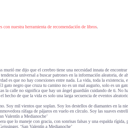
es con nuestra herramienta de recomendación de libros
.
s murió me dijo que el cerebro tiene una necesidad innata de encontrar 
ndencia universal a buscar patrones en la información aleatoria, de ahí
erdad es que no hay conexiones entre nada. La vida, toda la existencia, 
El gato negro que cruza tu camino no es un mal augurio, solo es un gato 
as la calle no significa que hay un ángel guardián cuidando de ti. No h
el hecho de que la vida es solo una larga secuencia de eventos aleatorio
o. Soy mil vientos que soplan. Soy los destellos de diamantes en la niev
nmovedora ráfaga de pájaros en vuelo en círculo. Soy las suaves estrell
San Valentín a Medianoche’
a que lo maneje con gracia, con sonrisas falsas y una espalda rígida,
Geissinger, ‘San Valentín a Medianoche’