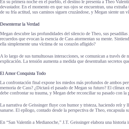
En su primera noche en el pueblo, el destino le presenta a Theo Valentin
devastador. En el momento en que sus ojos se encuentran, una extraña t
de su fría actitud, sus caminos siguen cruzándose, y Megan siente un v
Desenterrar la Verdad
Megan descubre las profundidades del silencio de Theo, sus pesadillas
recuerdos que evocan la esencia de Cass atormentan su mente. Sintiend
ella simplemente una víctima de su corazón afligido?
A lo largo de sus tumultuosas interacciones, se comunican a través de 
explicación. La tensión aumenta a medida que desentrañan secretos que
El Amor Conquista Todo
La confrontación final expone los miedos más profundos de ambos perso
memoria de Cass? ¿Dictará el pasado de Megan su futuro? El clímax emo
debe confrontar su trauma, y Megan debe reconciliar su pasado con la 
La narrativa de Geissinger fluye con humor y tristeza, haciendo reír y 
sanarse. El epílogo, contado desde la perspectiva de Theo, encapsula su
En “San Valentín a Medianoche,” J.T. Geissinger elabora una historia i