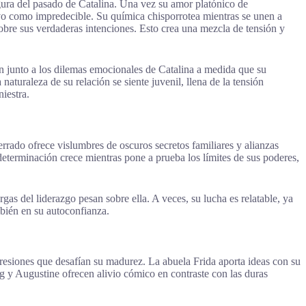
igura del pasado de Catalina. Una vez su amor platónico de
ivo como impredecible. Su química chisporrotea mientras se unen a
obre sus verdaderas intenciones. Esto crea una mezcla de tensión y
n junto a los dilemas emocionales de Catalina a medida que su
aturaleza de su relación se siente juvenil, llena de la tensión
iestra.
terrado ofrece vislumbres de oscuros secretos familiares y alianzas
 determinación crece mientras pone a prueba los límites de sus poderes,
as del liderazgo pesan sobre ella. A veces, su lucha es relatable, ya
mbién en su autoconfianza.
presiones que desafían su madurez. La abuela Frida aporta ideas con su
g y Augustine ofrecen alivio cómico en contraste con las duras