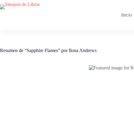
Saltar
al
contenido
Inicio
Resumen de “Sapphire Flames” por Ilona Andrews