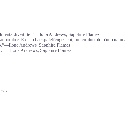
Intenta divertirte.”―Ilona Andrews, Sapphire Flames
s su nombre. Existía backpafeifengesicht, un término alemán para una
lindo.”―Ilona Andrews, Sapphire Flames
 . . ”―Ilona Andrews, Sapphire Flames
osa.