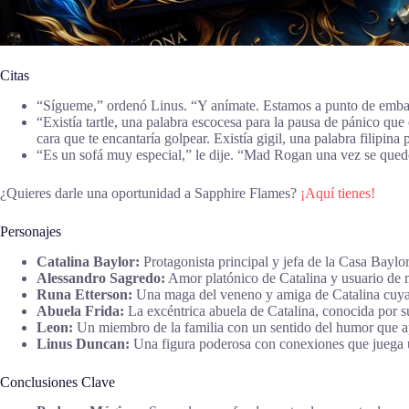
Citas
“Sígueme,” ordenó Linus. “Y anímate. Estamos a punto de emba
“Existía tartle, una palabra escocesa para la pausa de pánico qu
cara que te encantaría golpear. Existía gigil, una palabra filip
“Es un sofá muy especial,” le dije. “Mad Rogan una vez se que
¿Quieres darle una oportunidad a Sapphire Flames?
¡Aquí tienes!
Personajes
Catalina Baylor:
Protagonista principal y jefa de la Casa Baylo
Alessandro Sagredo:
Amor platónico de Catalina y usuario de 
Runa Etterson:
Una maga del veneno y amiga de Catalina cuya fa
Abuela Frida:
La excéntrica abuela de Catalina, conocida por s
Leon:
Un miembro de la familia con un sentido del humor que ap
Linus Duncan:
Una figura poderosa con conexiones que juega un
Conclusiones Clave