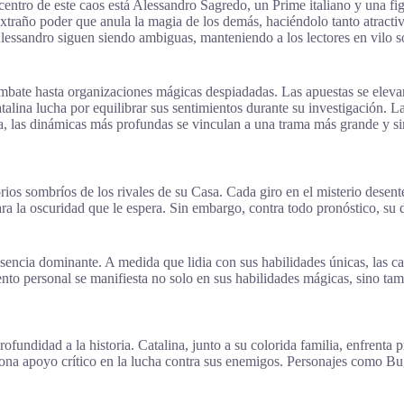
 centro de este caos está Alessandro Sagredo, un Prime italiano y una f
xtraño poder que anula la magia de los demás, haciéndolo tanto atract
Alessandro siguen siendo ambiguas, manteniendo a los lectores en vilo s
ombate hasta organizaciones mágicas despiadadas. Las apuestas se eleva
lina lucha por equilibrar sus sentimientos durante su investigación. La n
pa, las dinámicas más profundas se vinculan a una trama más grande y sin
orios sombríos de los rivales de su Casa. Cada giro en el misterio desen
para la oscuridad que le espera. Sin embargo, contra todo pronóstico, su
ncia dominante. A medida que lidia con sus habilidades únicas, las carg
nto personal se manifiesta no solo en sus habilidades mágicas, sino ta
undidad a la historia. Catalina, junto a su colorida familia, enfrenta 
iona apoyo crítico en la lucha contra sus enemigos. Personajes como Bu