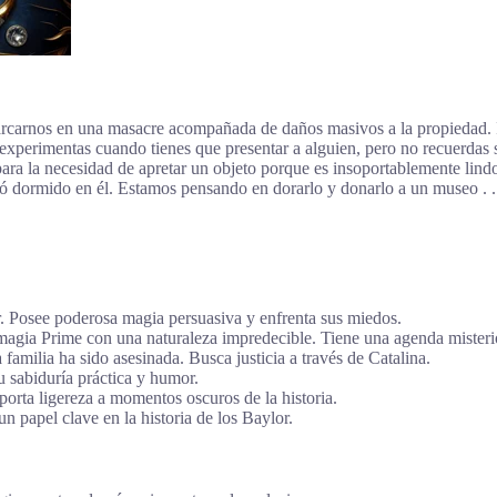
rcarnos en una masacre acompañada de daños masivos a la propiedad. 
e experimentas cuando tienes que presentar a alguien, pero no recuerda
ina para la necesidad de apretar un objeto porque es insoportablemente 
dó dormido en él. Estamos pensando en dorarlo y donarlo a un museo .
r. Posee poderosa magia persuasiva y enfrenta sus miedos.
magia Prime con una naturaleza impredecible. Tiene una agenda misteri
milia ha sido asesinada. Busca justicia a través de Catalina.
u sabiduría práctica y humor.
orta ligereza a momentos oscuros de la historia.
 papel clave en la historia de los Baylor.