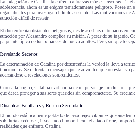
La indagación de Catalina la enfrenta a fuerzas mágicas oscuras. En el
adolescencia, ahora es un enigma tentadoramente peligroso. Posee un e
regañadientes para investigar el doble asesinato. Las motivaciones de 
atracción difícil de resistir.
El dúo enfrenta obstáculos peligrosos, desde asesinos entrenados en c
atracción por Alessandro complica su misión. A pesar de su ingenio, Cata
palpitante típica de los romances de nueva adultez. Pero, sin que lo se
Revelando Secretos
La determinación de Catalina por desentrañar la verdad la lleva a territ
traicioneras. Se enfrenta a mensajes que le advierten que no está lista 
acercándose a revelaciones sorprendentes.
Con cada página, Catalina evoluciona de un personaje tímido a una prese
que desea proteger a sus seres queridos sin comprometerse. Su crecimie
Dinamicas Familiares y Reparto Secundario
El mundo está ricamente poblado de personajes vibrantes que añaden prof
sabiduría excéntrica, inyectando humor. Leon, el aliado firme, proporc
realidades que enfrenta Catalina.