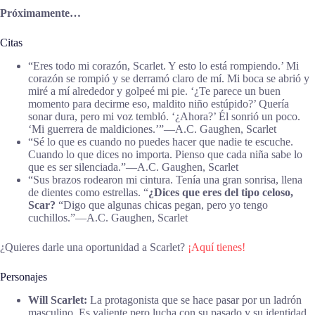
Próximamente…
Citas
“Eres todo mi corazón, Scarlet. Y esto lo está rompiendo.’ Mi
corazón se rompió y se derramó claro de mí. Mi boca se abrió y
miré a mí alrededor y golpeé mi pie. ‘¿Te parece un buen
momento para decirme eso, maldito niño estúpido?’ Quería
sonar dura, pero mi voz tembló. ‘¿Ahora?’ Él sonrió un poco.
‘Mi guerrera de maldiciones.’”―A.C. Gaughen, Scarlet
“Sé lo que es cuando no puedes hacer que nadie te escuche.
Cuando lo que dices no importa. Pienso que cada niña sabe lo
que es ser silenciada.”―A.C. Gaughen, Scarlet
“Sus brazos rodearon mi cintura. Tenía una gran sonrisa, llena
de dientes como estrellas. “
¿Dices que eres del tipo celoso,
Scar?
“Digo que algunas chicas pegan, pero yo tengo
cuchillos.”―A.C. Gaughen, Scarlet
¿Quieres darle una oportunidad a Scarlet?
¡Aquí tienes!
Personajes
Will Scarlet:
La protagonista que se hace pasar por un ladrón
masculino. Es valiente pero lucha con su pasado y su identidad.