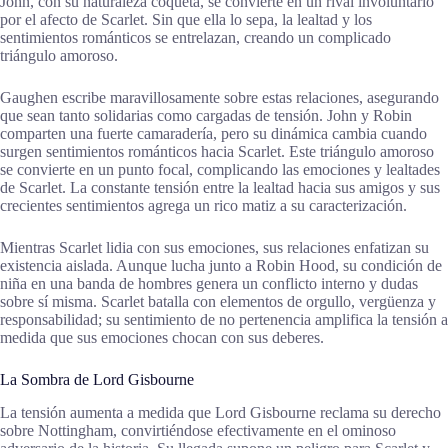
John, con su naturaleza coqueta, se convierte en un rival involuntario
por el afecto de Scarlet. Sin que ella lo sepa, la lealtad y los
sentimientos románticos se entrelazan, creando un complicado
triángulo amoroso.
Gaughen escribe maravillosamente sobre estas relaciones, asegurando
que sean tanto solidarias como cargadas de tensión. John y Robin
comparten una fuerte camaradería, pero su dinámica cambia cuando
surgen sentimientos románticos hacia Scarlet. Este triángulo amoroso
se convierte en un punto focal, complicando las emociones y lealtades
de Scarlet. La constante tensión entre la lealtad hacia sus amigos y sus
crecientes sentimientos agrega un rico matiz a su caracterización.
Mientras Scarlet lidia con sus emociones, sus relaciones enfatizan su
existencia aislada. Aunque lucha junto a Robin Hood, su condición de
niña en una banda de hombres genera un conflicto interno y dudas
sobre sí misma. Scarlet batalla con elementos de orgullo, vergüenza y
responsabilidad; su sentimiento de no pertenencia amplifica la tensión a
medida que sus emociones chocan con sus deberes.
La Sombra de Lord Gisbourne
La tensión aumenta a medida que Lord Gisbourne reclama su derecho
sobre Nottingham, convirtiéndose efectivamente en el ominoso