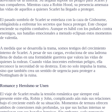
adversario de la historia. Su llegada supone un peligro para Scarlet y
sus compañeros. Mientras caza a Robin Hood, su presencia amenaza
las vidas de aquellos a quienes Scarlet ha llegado a proteger.
El pasado sombrío de Scarlet se entrelaza con la caza de Gisbourne,
obligándola a enfrentar los secretos que busca proteger. Este choque
enciende su espíritu combativo. Aunque es hábil con los puñales contra
enemigos, sus batallas emocionales a menudo eclipsan estos momentos
de valentía.
A medida que se desarrolla la trama, somos testigos del crecimiento
interno de Scarlet. A pesar de sus cargas, evoluciona de una ladrona
llena de dudas en una formidable guerrera que valora las vidas de
quienes la rodean. Cuando vidas inocentes enfrentan peligro, ella
reconoce la necesidad de su destreza. Esto no solo impulsa la trama,
sino que también crea un sentido de urgencia para proteger a
Nottingham de la ruina.
Romance y Heroísmo se Unen
El viaje de Scarlet resalta la tensión romántica que siempre está
presente entre ella, Robin y John, complicando aún más sus relaciones
bajo el creciente estrés de su situación. Momentos de ternura ofrecen
atisbos de conexiones más profundas, ya que sus luchas internas se
entrelazan con sus hazañas heroicas. Sin embargo, cada personaje