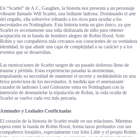
En “Scarlet” de A.C. Gaughen, la historia nos presenta a un personaje
vibrante llamado Will Scarlet, una brillante ladrona. Dominando el arte
del engaño, ella sobrevive robando a los ricos para ayudar a los
necesitados en Nottingham. Esta historia toma un giro único, ya que
Scarlet es secretamente una niña disfrazada de niño para obtener
aceptación en la banda de hombres alegres de Robin Hood. Solo
Robin y sus compañeros más cercanos son conscientes de su verdadera
identidad, lo que añade una capa de complejidad a su carácter y a los
eventos que se desarrollan.
Las motivaciones de Scarlet surgen de un pasado doloroso lleno de
trauma y pérdida. Estas experiencias pasadas la atormentan,
impulsando su necesidad de mantener el secreto y moldeándola en una
feroz protectora de los necesitados. A medida que el amenazante
cazador de ladrones Lord Gisbourne entra en Nottingham con la
intención de desmantelar la tripulación de Robin, la vida oculta de
Scarlet se vuelve cada vez más precaria.
Amistades y Lealtades Conflictuadas
El corazón de la historia de Scarlet reside en sus relaciones. Mientras
opera entre la banda de Robin Hood, forma lazos profundos con sus
compañeros forajidos, especialmente con John Little y el propio Robin.