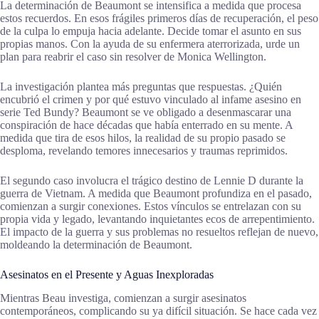
La determinación de Beaumont se intensifica a medida que procesa
estos recuerdos. En esos frágiles primeros días de recuperación, el peso
de la culpa lo empuja hacia adelante. Decide tomar el asunto en sus
propias manos. Con la ayuda de su enfermera aterrorizada, urde un
plan para reabrir el caso sin resolver de Monica Wellington.
La investigación plantea más preguntas que respuestas. ¿Quién
encubrió el crimen y por qué estuvo vinculado al infame asesino en
serie Ted Bundy? Beaumont se ve obligado a desenmascarar una
conspiración de hace décadas que había enterrado en su mente. A
medida que tira de esos hilos, la realidad de su propio pasado se
desploma, revelando temores innecesarios y traumas reprimidos.
El segundo caso involucra el trágico destino de Lennie D durante la
guerra de Vietnam. A medida que Beaumont profundiza en el pasado,
comienzan a surgir conexiones. Estos vínculos se entrelazan con su
propia vida y legado, levantando inquietantes ecos de arrepentimiento.
El impacto de la guerra y sus problemas no resueltos reflejan de nuevo,
moldeando la determinación de Beaumont.
Asesinatos en el Presente y Aguas Inexploradas
Mientras Beau investiga, comienzan a surgir asesinatos
contemporáneos, complicando su ya difícil situación. Se hace cada vez