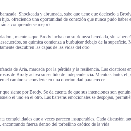
razada. Shockeada y abrumada, sabe que tiene que decírselo a Brody. Cu
u hijo, ofreciendo una oportunidad de conexión que nunca pudo haber es
evarán a comprenderse mejor?
troladora, mientras que Brody lucha con su riqueza heredada, sin saber
desacuerdos, su química comienza a burbujear debajo de la superficie. 
tamente descubren las capas de las vidas del otro.
fancia de Aria, marcada por la pérdida y la resiliencia. Las cicatrices
erosos de Brody activa su sentido de independencia. Mientras tanto, el
en el camino se convierte en una oportunidad para crecer.
or que siente por Brody. Se da cuenta de que sus intenciones son genuin
suelo el uno en el otro. Las barreras emocionales se despojan, permiti
enta complejidades que a veces parecen insuperables. Cada discusión a
encontrando fuerza dentro del torbellino caótico de la vida.