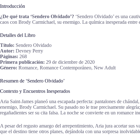
Introducción
¿De qué trata ‘Sendero Olvidado’?
‘Sendero Olvidado’ es una cautiv
caos con Brody Carmichael, su enemigo. La química inesperada entre el
Detalles del Libro
Título:
Sendero Olvidado
Autor:
Devney Perry
Páginas:
268
Primera publicación:
29 de diciembre de 2020
Género:
Romance, Romance Contemporáneo, New Adult
Resumen de ‘Sendero Olvidado’
Contexto y Encuentros Inesperados
Aria Saint-James planeó una escapada perfecta: pantalones de chándal, c
enemigo, Brody Carmichael. Su pasado no le trae precisamente alegría; 
regañadientes ser su cita falsa. La noche se convierte en un romance 
A pesar del regusto amargo del arrepentimiento, Aria jura acortar sus v
que el destino tiene otros planes, dejándola con una sorpresa inolvidabl