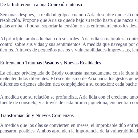
De la Indiferencia a una Conexión Intensa
Semanas después, la realidad golpea cuando Aria descubre que está emba
resolución. Propone que Aria se quede bajo su techo hasta que nazca s
patas arriba. ¿Podrán soportar la tensión, o sus enfrentamientos les ll
Al principio, ambos luchan con sus roles. Aria odia su naturaleza con
control sobre sus vidas y sus sentimientos. A medida que navegan por 
tiernos. A través de pequeños gestos y vulnerabilidades imprevistas, len
Enfrentando Traumas Pasados y Nuevas Realidades
La crianza privilegiada de Brody contrasta marcadamente con la dura in
malentendidos diferentes. El escepticismo de Aria hacia los gestos gen
diferentes orígenes añaden rica complejidad a su conexión; cada bache 
A medida que su relación se profundiza, Aria lidia con el creciente am
fuente de consuelo, y a través de cada broma juguetona, encuentran con
Transformación y Nuevos Comienzos
A medida que los días se convierten en meses, el improbable dúo enfr
pensaron posibles. Ambos aprenden la importancia de la vulnerabilidad, 