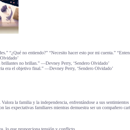
endes.” “¿Qué no entiendo?” “Necesito hacer esto por mi cuenta.” “Ent
 Olvidado’
os brillantes no brillan.” ―Devney Perry, ‘Sendero Olvidado’
 Aria era el objetivo final.” ―Devney Perry, ‘Sendero Olvidado’
. Valora la familia y la independencia, enfrentándose a sus sentimiento
n las expectativas familiares mientras demuestra ser un compañero car
 lo que proporciona tensión y conflicto.