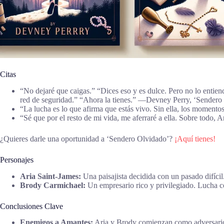
Citas
“No dejaré que caigas.” “Dices eso y es dulce. Pero no lo enti
red de seguridad.” “Ahora la tienes.” ―Devney Perry, ‘Sendero
“La lucha es lo que afirma que estás vivo. Sin ella, los moment
“Sé que por el resto de mi vida, me aferraré a ella. Sobre todo,
¿Quieres darle una oportunidad a ‘Sendero Olvidado’?
¡Aquí tienes!
Personajes
Aria Saint-James:
Una paisajista decidida con un pasado difícil
Brody Carmichael:
Un empresario rico y privilegiado. Lucha co
Conclusiones Clave
Enemigos a Amantes:
Aria y Brody comienzan como adversarios,