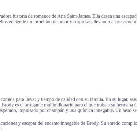
adora historia de romance de Aria Saint-James. Ella desea una escapada
los enciende un torbellino de amor y sorpresas, llevando a consecuenc
omida para llevar y tiempo de calidad con su familia. En su lugar, asis
Brody es el arrogante multimillonario para el que trabaja su hermana C
inesperado, impulsado por champán y una química innegable. Un beso sed
acaciones y escapar del encanto innegable de Brody. Su enredo complica s
e.