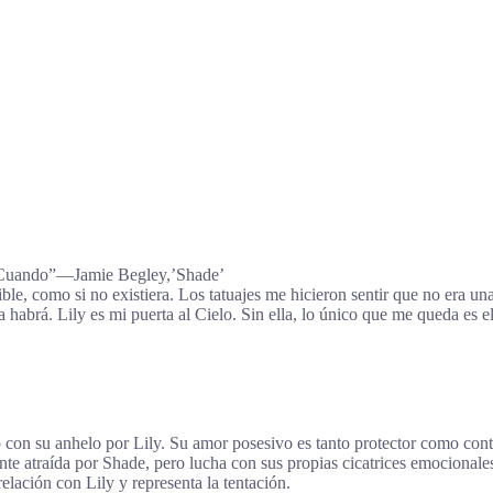
s. Cuando”―Jamie Begley,’Shade’
sible, como si no existiera. Los tatuajes me hicieron sentir que no era
 habrá. Lily es mi puerta al Cielo. Sin ella, lo único que me queda es
on su anhelo por Lily. Su amor posesivo es tanto protector como cont
te atraída por Shade, pero lucha con sus propias cicatrices emocionale
lación con Lily y representa la tentación.