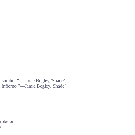
 una sombra.”―Jamie Begley,’Shade’
 el Infierno.”―Jamie Begley,’Shade’
rolador.
s.