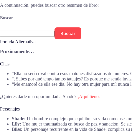
A continuación, puedes buscar otro resumen de libro:
Buscar
Buscar
Portada Alternativa
Próximamente…
Citas
“Ella no sería rival contra esos matones disfrazados de mujere
“¿Sabes por qué tengo tantos tatuajes? Es porque me sentía invi
“Me enamoré de ella ese día. No hay otra mujer para mí; nunca la
¿Quieres darle una oportunidad a Shade?
¡Aquí tienes!
Personajes
Shade:
Un hombre complejo que equilibra su vida como asesino c
Lily:
Una mujer traumatizada en busca de paz y sanación. Se sien
Bliss:
Un personaje recurrente en la vida de Shade, complica su re