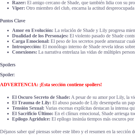
Razer:
El amigo cercano de Shade, que también lidia con su propi
Viper:
Otro miembro del club, encarna la actitud despreocupada 
Puntos Clave
Amor en Evolución:
La relación de Shade y Lily progresa mien
Dualidad de los Personajes:
El violento pasado de Shade contra 
Carga Emocional:
El peso de los secretos puede amenazar cualq
Introspección:
El monólogo interno de Shade revela ideas sobre 
Conexiones:
La narrativa entrelaza las vidas de múltiples perso
Spoilers
Spoiler:
ADVERTENCIA: ¡Esta sección contiene spoilers!
El Oscuro Secreto de Shade:
A pesar de su amor por Lily, la vi
El Trauma de Lily:
El abuso pasado de Lily desempeña un papel
Tensión Sexual:
Varias escenas explícitas destacan la intensa q
El Sacrificio Último:
En el clímax emocional, Shade arriesga tod
Epilogo Agridulce:
El epílogo insinúa tiempos más oscuros por v
Déjanos saber qué piensas sobre este libro y el resumen en la sección de