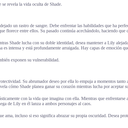
 se revela la vida oculta de Shade.
jado un rastro de sangre. Debe enfrentar las habilidades que ha perfec
 que florece entre ellos. Su pasado continúa acechándolo, haciendo que
ntras Shade lucha con su doble identidad, desea mantener a Lily alejada
erna es intensa y está profundamente arraigada. Hay capas de emoción que
mbién exponen su vulnerabilidad.
rotectividad. Su abrumador deseo por ella lo empuja a momentos tanto 
evela cómo Shade planea ganar su corazón mientras lucha por aceptar su
sticamente con la vida que imagina con ella. Mientras que enfrentarse a 
iega de Lily en él lanza a ambos personajes al caos.
 ama, incluso si eso significa abrazar su propia oscuridad. Desea proteg