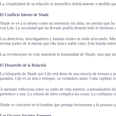
La complejidad de su relación se intensifica drásticamente a medida que
El Conflicto Interno de Shade
Shade se ve a sí mismo como un monstruo sin alma, un asesino que ha de
con Lily. La oscuridad que ha llevado podría destruir todo lo hermoso
Los detectives, investigadores y bandas rivales se están acercando. Mie
revelar partes de sí mismo que ella nunca había visto. Esta batalla int
Las revelaciones no solo muestran la humanidad de Shade, sino que ta
El Desarrollo de la Relación
La búsqueda de Shade por Lily está llena de una mezcla de ternura y p
pasados, Lily es su único enfoque, su verdadero amor. Cada capítulo r
A menudo reflexiona sobre su estilo de vida anterior, contrastándolo drá
pertenece a una. La celosía de otros complica las cosas. La confianza c
Shade se convierte en el hombre que protege ferozmente a la persona que
Los Oscuros Secretos Emergen