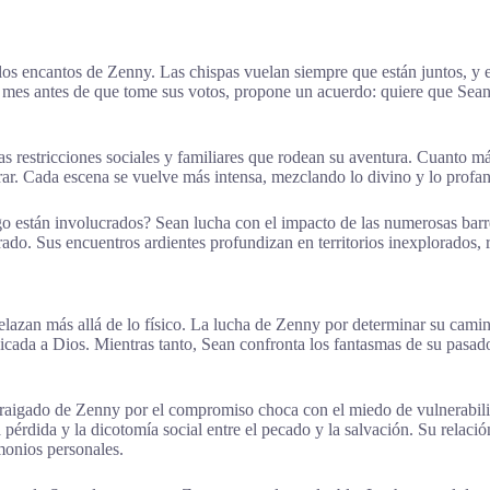
 los encantos de Zenny. Las chispas vuelan siempre que están juntos, y 
mes antes de que tome sus votos, propone un acuerdo: quiere que Sean l
restricciones sociales y familiares que rodean su aventura. Cuanto más
ar. Cada escena se vuelve más intensa, mezclando lo divino y lo profa
go están involucrados? Sean lucha con el impacto de las numerosas bar
rado. Sus encuentros ardientes profundizan en territorios inexplorados,
lazan más allá de lo físico. La lucha de Zenny por determinar su camino
dicada a Dios. Mientras tanto, Sean confronta los fantasmas de su pasad
igado de Zenny por el compromiso choca con el miedo de vulnerabilida
 pérdida y la dicotomía social entre el pecado y la salvación. Su relaci
emonios personales.