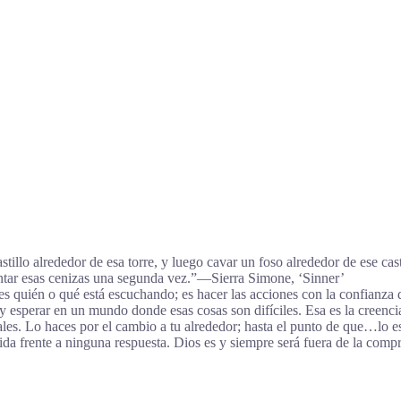
castillo alrededor de esa torre, y luego cavar un foso alrededor de ese c
lentar esas cenizas una segunda vez.”―Sierra Simone, ‘Sinner’
es quién o qué está escuchando; es hacer las acciones con la confianza
erar en un mundo donde esas cosas son difíciles. Esa es la creencia. E
onales. Lo haces por el cambio a tu alrededor; hasta el punto de que…
 vida frente a ninguna respuesta. Dios es y siempre será fuera de la c