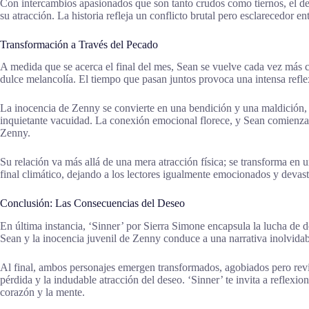
Con intercambios apasionados que son tanto crudos como tiernos, el des
su atracción. La historia refleja un conflicto brutal pero esclarecedor
Transformación a Través del Pecado
A medida que se acerca el final del mes, Sean se vuelve cada vez más c
dulce melancolía. El tiempo que pasan juntos provoca una intensa refle
La inocencia de Zenny se convierte en una bendición y una maldición, o
inquietante vacuidad. La conexión emocional florece, y Sean comienza 
Zenny.
Su relación va más allá de una mera atracción física; se transforma en 
final climático, dejando a los lectores igualmente emocionados y deva
Conclusión: Las Consecuencias del Deseo
En última instancia, ‘Sinner’ por Sierra Simone encapsula la lucha de 
Sean y la inocencia juvenil de Zenny conduce a una narrativa inolvidab
Al final, ambos personajes emergen transformados, agobiados pero revita
pérdida y la indudable atracción del deseo. ‘Sinner’ te invita a reflexi
corazón y la mente.