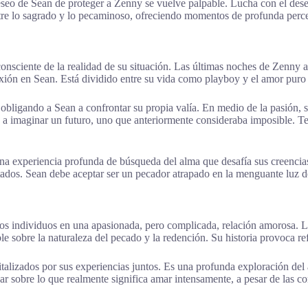
eo de Sean de proteger a Zenny se vuelve palpable. Lucha con el deseo 
 entre lo sagrado y lo pecaminoso, ofreciendo momentos de profunda perce
onsciente de la realidad de su situación. Las últimas noches de Zenny 
xión en Sean. Está dividido entre su vida como playboy y el amor puro q
bligando a Sean a confrontar su propia valía. En medio de la pasión, s
a imaginar un futuro, uno que anteriormente consideraba imposible. Te
una experiencia profunda de búsqueda del alma que desafía sus creencias
stados. Sean debe aceptar ser un pecador atrapado en la menguante luz 
dos individuos en una apasionada, pero complicada, relación amorosa. L
le sobre la naturaleza del pecado y la redención. Su historia provoca 
lizados por sus experiencias juntos. Es una profunda exploración del am
onar sobre lo que realmente significa amar intensamente, a pesar de las c