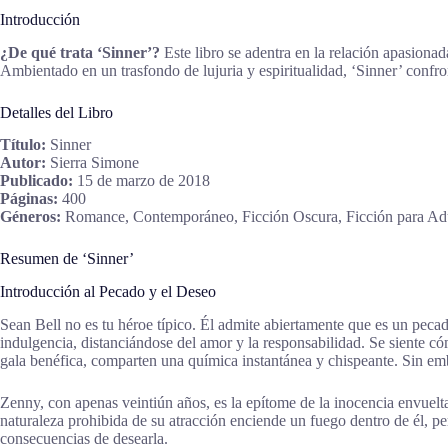
Introducción
¿De qué trata ‘Sinner’?
Este libro se adentra en la relación apasionad
Ambientado en un trasfondo de lujuria y espiritualidad, ‘Sinner’ confr
Detalles del Libro
Título:
Sinner
Autor:
Sierra Simone
Publicado:
15 de marzo de 2018
Páginas:
400
Géneros:
Romance, Contemporáneo, Ficción Oscura, Ficción para Ad
Resumen de ‘Sinner’
Introducción al Pecado y el Deseo
Sean Bell no es tu héroe típico. Él admite abiertamente que es un pecado
indulgencia, distanciándose del amor y la responsabilidad. Se siente
gala benéfica, comparten una química instantánea y chispeante. Sin em
Zenny, con apenas veintiún años, es la epítome de la inocencia envuelt
naturaleza prohibida de su atracción enciende un fuego dentro de él, per
consecuencias de desearla.