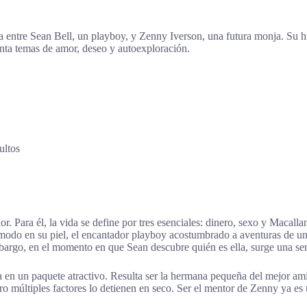
a entre Sean Bell, un playboy, y Zenny Iverson, una futura monja. Su hi
onta temas de amor, deseo y autoexploración.
ultos
r. Para él, la vida se define por tres esenciales: dinero, sexo y Macall
 cómodo en su piel, el encantador playboy acostumbrado a aventuras de
bargo, en el momento en que Sean descubre quién es ella, surge una ser
a en un paquete atractivo. Resulta ser la hermana pequeña del mejor am
o múltiples factores lo detienen en seco. Ser el mentor de Zenny ya es u