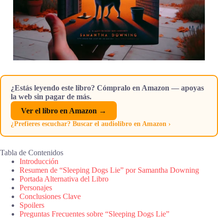
¿Estás leyendo este libro? Cómpralo en Amazon — apoyas
la web sin pagar de más.
Ver el libro en Amazon →
¿Prefieres escuchar? Buscar el audiolibro en Amazon ›
Tabla de Contenidos
Introducción
Resumen de “Sleeping Dogs Lie” por Samantha Downing
Portada Alternativa del Libro
Personajes
Conclusiones Clave
Spoilers
Preguntas Frecuentes sobre “Sleeping Dogs Lie”