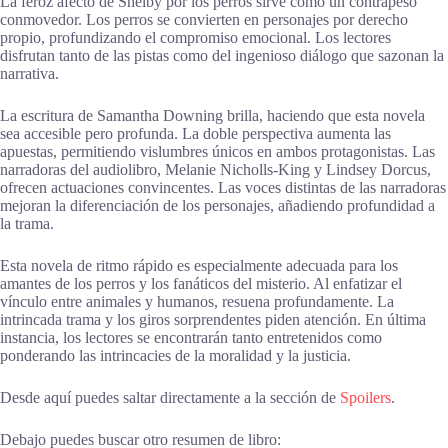
La feroz afecto de Shelby por los perros sirve como un contrapeso
conmovedor. Los perros se convierten en personajes por derecho
propio, profundizando el compromiso emocional. Los lectores
disfrutan tanto de las pistas como del ingenioso diálogo que sazonan la
narrativa.
La escritura de Samantha Downing brilla, haciendo que esta novela
sea accesible pero profunda. La doble perspectiva aumenta las
apuestas, permitiendo vislumbres únicos en ambos protagonistas. Las
narradoras del audiolibro, Melanie Nicholls-King y Lindsey Dorcus,
ofrecen actuaciones convincentes. Las voces distintas de las narradoras
mejoran la diferenciación de los personajes, añadiendo profundidad a
la trama.
Esta novela de ritmo rápido es especialmente adecuada para los
amantes de los perros y los fanáticos del misterio. Al enfatizar el
vínculo entre animales y humanos, resuena profundamente. La
intrincada trama y los giros sorprendentes piden atención. En última
instancia, los lectores se encontrarán tanto entretenidos como
ponderando las intrincacies de la moralidad y la justicia.
Desde aquí puedes saltar directamente a la sección de
Spoilers
.
Debajo puedes buscar otro resumen de libro: