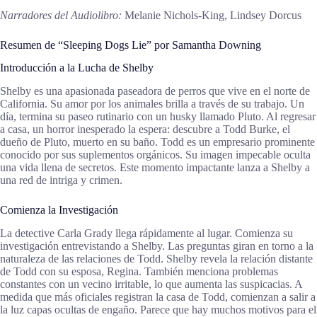
Narradores del Audiolibro:
Melanie Nichols-King, Lindsey Dorcus
Resumen de “Sleeping Dogs Lie” por Samantha Downing
Introducción a la Lucha de Shelby
Shelby es una apasionada paseadora de perros que vive en el norte de
California. Su amor por los animales brilla a través de su trabajo. Un
día, termina su paseo rutinario con un husky llamado Pluto. Al regresar
a casa, un horror inesperado la espera: descubre a Todd Burke, el
dueño de Pluto, muerto en su baño. Todd es un empresario prominente
conocido por sus suplementos orgánicos. Su imagen impecable oculta
una vida llena de secretos. Este momento impactante lanza a Shelby a
una red de intriga y crimen.
Comienza la Investigación
La detective Carla Grady llega rápidamente al lugar. Comienza su
investigación entrevistando a Shelby. Las preguntas giran en torno a la
naturaleza de las relaciones de Todd. Shelby revela la relación distante
de Todd con su esposa, Regina. También menciona problemas
constantes con un vecino irritable, lo que aumenta las suspicacias. A
medida que más oficiales registran la casa de Todd, comienzan a salir a
la luz capas ocultas de engaño. Parece que hay muchos motivos para el