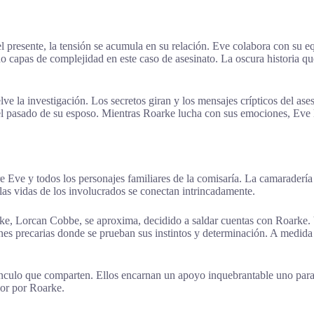
resente, la tensión se acumula en su relación. Eve colabora con su equi
ndo capas de complejidad en este caso de asesinato. La oscura historia q
 la investigación. Los secretos giran y los mensajes crípticos del ases
 el pasado de su esposo. Mientras Roarke lucha con sus emociones, Eve l
e Eve y todos los personajes familiares de la comisaría. La camaradería 
as vidas de los involucrados se conectan intrincadamente.
ke, Lorcan Cobbe, se aproxima, decidido a saldar cuentas con Roarke. V
nes precarias donde se prueban sus instintos y determinación. A medida 
nculo que comparten. Ellos encarnan un apoyo inquebrantable uno para 
mor por Roarke.