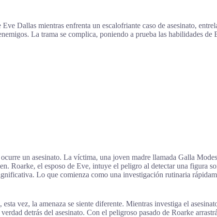
ve Eve Dallas mientras enfrenta un escalofriante caso de asesinato, ent
enemigos. La trama se complica, poniendo a prueba las habilidades de Ev
 ocurre un asesinato. La víctima, una joven madre llamada Galla Modest
en. Roarke, el esposo de Eve, intuye el peligro al detectar una figura 
gnificativa. Lo que comienza como una investigación rutinaria rápidame
 esta vez, la amenaza se siente diferente. Mientras investiga el asesina
 verdad detrás del asesinato. Con el peligroso pasado de Roarke arrastr