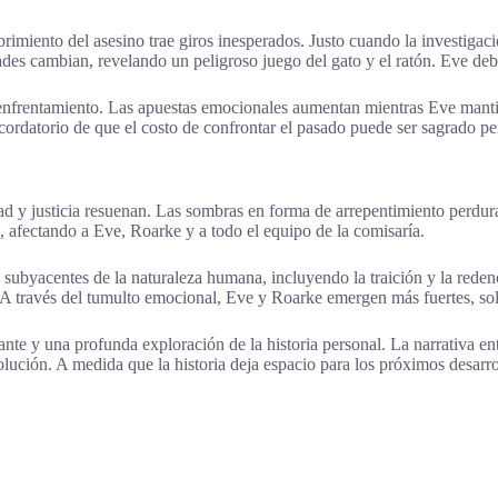
rimiento del asesino trae giros inesperados. Justo cuando la investiga
ades cambian, revelando un peligroso juego del gato y el ratón. Eve debe
e enfrentamiento. Las apuestas emocionales aumentan mientras Eve manti
cordatorio de que el costo de confrontar el pasado puede ser sagrado pe
ad y justicia resuenan. Las sombras en forma de arrepentimiento perdura
 afectando a Eve, Roarke y a todo el equipo de la comisaría.
s subyacentes de la naturaleza humana, incluyendo la traición y la rede
. A través del tumulto emocional, Eve y Roarke emergen más fuertes, sol
te y una profunda exploración de la historia personal. La narrativa entr
lución. A medida que la historia deja espacio para los próximos desarro