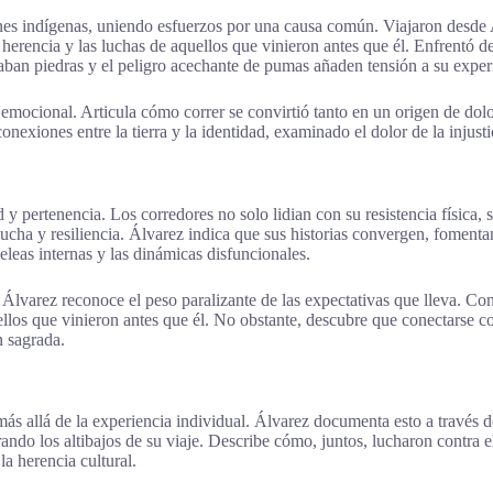
nes indígenas, uniendo esfuerzos por una causa común. Viajaron desde 
herencia y las luchas de aquellos que vinieron antes que él. Enfrentó de
zaban piedras y el peligro acechante de pumas añaden tensión a su exper
to emocional. Articula cómo correr se convirtió tanto en un origen de do
onexiones entre la tierra y la identidad, examinado el dolor de la injustic
y pertenencia. Los corredores no solo lidian con su resistencia física, 
lucha y resiliencia. Álvarez indica que sus historias convergen, fomen
eleas internas y las dinámicas disfuncionales.
Álvarez reconoce el peso paralizante de las expectativas que lleva. Co
os que vinieron antes que él. No obstante, descubre que conectarse con
n sagrada.
ás allá de la experiencia individual. Álvarez documenta esto a través 
ando los altibajos de su viaje. Describe cómo, juntos, lucharon contra
a herencia cultural.