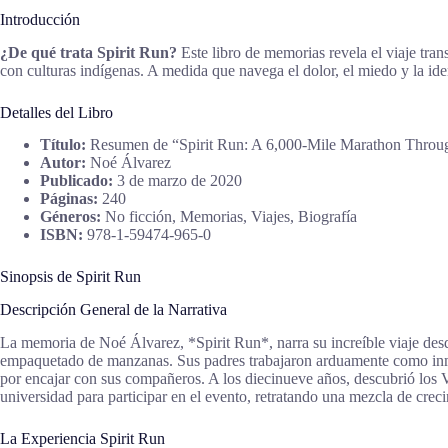
Introducción
¿De qué trata Spirit Run?
Este libro de memorias revela el viaje tr
con culturas indígenas. A medida que navega el dolor, el miedo y la id
Detalles del Libro
Título:
Resumen de “Spirit Run: A 6,000-Mile Marathon Throug
Autor:
Noé Álvarez
Publicado:
3 de marzo de 2020
Páginas:
240
Géneros:
No ficción, Memorias, Viajes, Biografía
ISBN:
978-1-59474-965-0
Sinopsis de Spirit Run
Descripción General de la Narrativa
La memoria de Noé Álvarez, *Spirit Run*, narra su increíble viaje desde
empaquetado de manzanas. Sus padres trabajaron arduamente como inmig
por encajar con sus compañeros. A los diecinueve años, descubrió los 
universidad para participar en el evento, retratando una mezcla de crec
La Experiencia Spirit Run