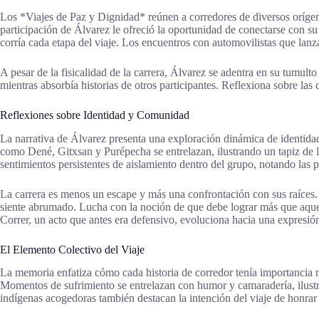
Los *Viajes de Paz y Dignidad* reúnen a corredores de diversos oríge
participación de Álvarez le ofreció la oportunidad de conectarse con su 
corría cada etapa del viaje. Los encuentros con automovilistas que lan
A pesar de la fisicalidad de la carrera, Álvarez se adentra en su tumul
mientras absorbía historias de otros participantes. Reflexiona sobre las c
Reflexiones sobre Identidad y Comunidad
La narrativa de Álvarez presenta una exploración dinámica de identidad 
como Dené, Gitxsan y Purépecha se entrelazan, ilustrando un tapiz de 
sentimientos persistentes de aislamiento dentro del grupo, notando las p
La carrera es menos un escape y más una confrontación con sus raíces. 
siente abrumado. Lucha con la noción de que debe lograr más que aquell
Correr, un acto que antes era defensivo, evoluciona hacia una expresió
El Elemento Colectivo del Viaje
La memoria enfatiza cómo cada historia de corredor tenía importancia m
Momentos de sufrimiento se entrelazan con humor y camaradería, ilustr
indígenas acogedoras también destacan la intención del viaje de honrar l