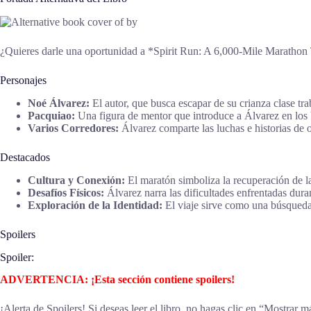
¿Quieres darle una oportunidad a *Spirit Run: A 6,000-Mile Marath
Personajes
Noé Álvarez:
El autor, que busca escapar de su crianza clase tra
Pacquiao:
Una figura de mentor que introduce a Álvarez en los Vi
Varios Corredores:
Álvarez comparte las luchas e historias de o
Destacados
Cultura y Conexión:
El maratón simboliza la recuperación de la
Desafíos Físicos:
Álvarez narra las dificultades enfrentadas duran
Exploración de la Identidad:
El viaje sirve como una búsqueda
Spoilers
Spoiler:
ADVERTENCIA: ¡Esta sección contiene spoilers!
¡Alerta de Spoilers! Si deseas leer el libro, no hagas clic en “Mostrar m