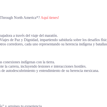
on Through North America*?
Aquí tienes!
bajadora a través del viaje del maratón.
ajes de Paz y Dignidad, impartiendo sabiduría sobre los desafíos físico
tros corredores, cada uno representando su herencia indígena y batallas
s conexiones indígenas con la tierra.
te la carrera, incluyendo lesiones e interacciones hostiles.
 de autodescubrimiento y entendimiento de su herencia mexicana.
ás” y arruines tu experiencia.