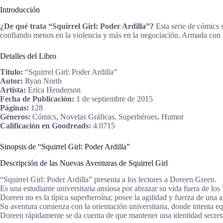
Introducción
¿De qué trata “Squirrel Girl: Poder Ardilla”?
Esta serie de cómics s
confiando menos en la violencia y más en la negociación. Armada con su
Detalles del Libro
Título:
“Squirrel Girl: Poder Ardilla”
Autor:
Ryan North
Artista:
Erica Henderson
Fecha de Publicación:
1 de septiembre de 2015
Páginas:
128
Géneros:
Cómics, Novelas Gráficas, Superhéroes, Humor
Calificación en Goodreads:
4.0715
Sinopsis de “Squirrel Girl: Poder Ardilla”
Descripción de las Nuevas Aventuras de Squirrel Girl
“Squirrel Girl: Poder Ardilla” presenta a los lectores a Doreen Green.
Es una estudiante universitaria ansiosa por abrazar su vida fuera de lo
Doreen no es la típica superheroína; posee la agilidad y fuerza de una ar
Su aventura comienza con la orientación universitaria, donde intenta equ
Doreen rápidamente se da cuenta de que mantener una identidad secreta 