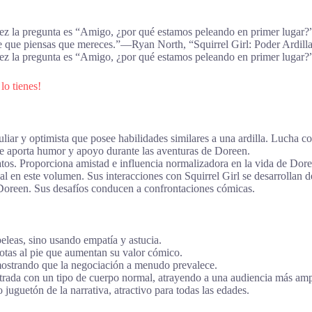
vez la pregunta es “Amigo, ¿por qué estamos peleando en primer lugar?
te que piensas que mereces.”―Ryan North, “Squirrel Girl: Poder Ardill
vez la pregunta es “Amigo, ¿por qué estamos peleando en primer lugar?
lo tienes!
uliar y optimista que posee habilidades similares a una ardilla. Lucha co
Toe aporta humor y apoyo durante las aventuras de Doreen.
os. Proporciona amistad e influencia normalizadora en la vida de Dore
al en este volumen. Sus interacciones con Squirrel Girl se desarrollan de
 Doreen. Sus desafíos conducen a confrontaciones cómicas.
peleas, sino usando empatía y astucia.
notas al pie que aumentan su valor cómico.
 mostrando que la negociación a menudo prevalece.
trada con un tipo de cuerpo normal, atrayendo a una audiencia más amp
uguetón de la narrativa, atractivo para todas las edades.