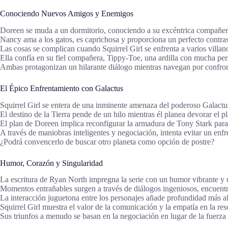
Conociendo Nuevos Amigos y Enemigos
Doreen se muda a un dormitorio, conociendo a su excéntrica compañe
Nancy ama a los gatos, es caprichosa y proporciona un perfecto contrast
Las cosas se complican cuando Squirrel Girl se enfrenta a varios villa
Ella confía en su fiel compañera, Tippy-Toe, una ardilla con mucha per
Ambas protagonizan un hilarante diálogo mientras navegan por confronta
El Épico Enfrentamiento con Galactus
Squirrel Girl se entera de una inminente amenaza del poderoso Galactu
El destino de la Tierra pende de un hilo mientras él planea devorar el pl
El plan de Doreen implica reconfigurar la armadura de Tony Stark para
A través de maniobras inteligentes y negociación, intenta evitar un enfr
¿Podrá convencerlo de buscar otro planeta como opción de postre?
Humor, Corazón y Singularidad
La escritura de Ryan North impregna la serie con un humor vibrante y
Momentos entrañables surgen a través de diálogos ingeniosos, encuentro
La interacción juguetona entre los personajes añade profundidad más all
Squirrel Girl muestra el valor de la comunicación y la empatía en la res
Sus triunfos a menudo se basan en la negociación en lugar de la fuerza 