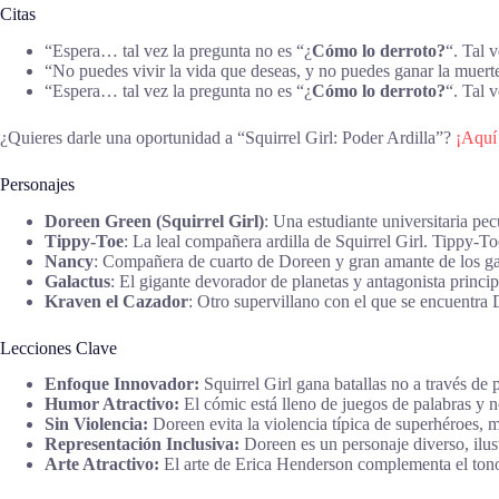
Citas
“Espera… tal vez la pregunta no es “¿
Cómo lo derroto?
“. Tal 
“No puedes vivir la vida que deseas, y no puedes ganar la muer
“Espera… tal vez la pregunta no es “¿
Cómo lo derroto?
“. Tal 
¿Quieres darle una oportunidad a “Squirrel Girl: Poder Ardilla”?
¡Aquí 
Personajes
Doreen Green (Squirrel Girl)
: Una estudiante universitaria pec
Tippy-Toe
: La leal compañera ardilla de Squirrel Girl. Tippy-
Nancy
: Compañera de cuarto de Doreen y gran amante de los gat
Galactus
: El gigante devorador de planetas y antagonista princip
Kraven el Cazador
: Otro supervillano con el que se encuentra
Lecciones Clave
Enfoque Innovador:
Squirrel Girl gana batallas no a través de 
Humor Atractivo:
El cómic está lleno de juegos de palabras y 
Sin Violencia:
Doreen evita la violencia típica de superhéroes,
Representación Inclusiva:
Doreen es un personaje diverso, ilus
Arte Atractivo:
El arte de Erica Henderson complementa el tono j