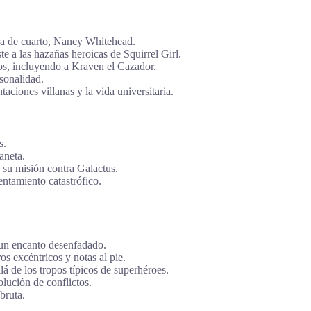
ra de cuarto, Nancy Whitehead.
e a las hazañas heroicas de Squirrel Girl.
nos, incluyendo a Kraven el Cazador.
sonalidad.
ciones villanas y la vida universitaria.
s.
aneta.
 su misión contra Galactus.
entamiento catastrófico.
 un encanto desenfadado.
s excéntricos y notas al pie.
á de los tropos típicos de superhéroes.
olución de conflictos.
bruta.