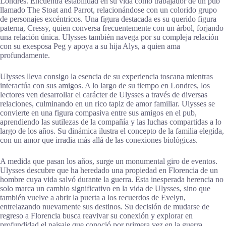
Londres. Encuentra estabilidad en su vida como trabajador de un pub
llamado The Stoat and Parrot, relacionándose con un colorido grupo
de personajes excéntricos. Una figura destacada es su querido figura
paterna, Cressy, quien conversa frecuentemente con un árbol, forjando
una relación única. Ulysses también navega por su compleja relación
con su exesposa Peg y apoya a su hija Alys, a quien ama
profundamente.
Ulysses lleva consigo la esencia de su experiencia toscana mientras
interactúa con sus amigos. A lo largo de su tiempo en Londres, los
lectores ven desarrollar el carácter de Ulysses a través de diversas
relaciones, culminando en un rico tapiz de amor familiar. Ulysses se
convierte en una figura compasiva entre sus amigos en el pub,
aprendiendo las sutilezas de la compañía y las luchas compartidas a lo
largo de los años. Su dinámica ilustra el concepto de la familia elegida,
con un amor que irradia más allá de las conexiones biológicas.
A medida que pasan los años, surge un monumental giro de eventos.
Ulysses descubre que ha heredado una propiedad en Florencia de un
hombre cuya vida salvó durante la guerra. Esta inesperada herencia no
solo marca un cambio significativo en la vida de Ulysses, sino que
también vuelve a abrir la puerta a los recuerdos de Evelyn,
entrelazando nuevamente sus destinos. Su decisión de mudarse de
regreso a Florencia busca reavivar su conexión y explorar en
profundidad el paisaje que conoció por primera vez en la guerra.