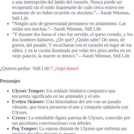
o una interrupción del latido del corazón. Nunca puede ser
recuperada sin el ruido inquietante de cuán cerca estuvo ese
momento de no haber ocurrido en absoluto.”―Sarah Winman,
Still Life
“Ningún acto de generosidad permanece en aislamiento. Las
ondas son muchas.”―Sarah Winman, Still Life
“Y durante dos horas el vino fue servido, el queso cortado, y los
dos hombres hablaron. ¿De qué? ¿Quién sabe? De amor, de
guerra, del pasado. Y escucharon con el corazón en lugar de los
oídos, y en la cocina iluminada por velas tres pisos arriba en un
viejo palacio, la muerte se detuvo.”―Sarah Winman, Still Life
¿Quieres probar ‘Still Life’?
¡Aquí tienes!
Personajes
Ulysses Temper:
Un soldado británico compasivo que
encuentra significado en las amistades y el arte.
Evelyn Skinner:
Una historiadora del arte con un pasado
vibrante, que busca preservar el arte y comparte sabiduría con
Ulysses.
Cressy:
La entrañable figura paterna de Ulysses, conocido por
sus peculiares conversaciones con árboles.
Peg Temper:
La esposa distante de Ulysses que enfrenta sus
propios desafíos durante la guerra.