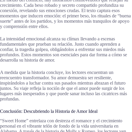
crecimiento. Cada beso robado y secreto compartido profundiza su
conexión, revelando sus emociones crudas. El texto captura esos
momentos que inducen emoción: el primer beso, los rituales de “buena
suerte” antes de los partidos, y los momentos más tranquilos de apoyo
y comprensión entre ellos.
La intensidad emocional alcanza su clímax llevando a escenas
fundamentales que prueban su relación. Justo cuando aprenden a
confiar, la tragedia golpea, obligándolos a enfrentar sus miedos más
profundos. Estos momentos son esenciales para dar forma a cómo se
desarrolla su historia de amor.
A medida que la historia concluye, los lectores encuentran un
reencuentro transformador. Su amor demuestra ser resiliente,
inspirándolos a luchar contra sus pasados mientras abrazan el futuro
juntos. Su viaje refleja la noción de que el amor puede surgir de los
lugares más inesperados y que puede sanar incluso las cicatrices más
profundas.
Conclusión: Descubriendo la Historia de Amor Ideal
“Sweet Home” entrelaza con destreza el romance y el crecimiento
personal en el vibrante telón de fondo de la vida universitaria en
Alabama. A través de la historia de Molly y Romeo, los lectores ven