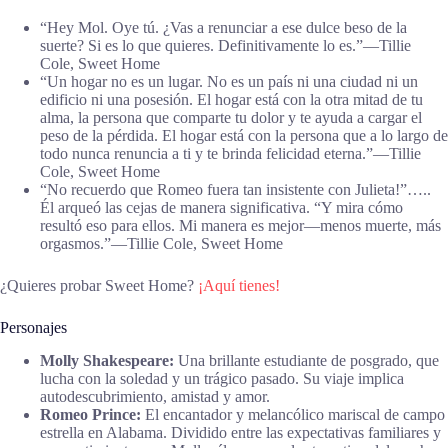
“Hey Mol. Oye tú. ¿Vas a renunciar a ese dulce beso de la
suerte? Si es lo que quieres. Definitivamente lo es.”―Tillie
Cole, Sweet Home
“Un hogar no es un lugar. No es un país ni una ciudad ni un
edificio ni una posesión. El hogar está con la otra mitad de tu
alma, la persona que comparte tu dolor y te ayuda a cargar el
peso de la pérdida. El hogar está con la persona que a lo largo de
todo nunca renuncia a ti y te brinda felicidad eterna.”―Tillie
Cole, Sweet Home
“No recuerdo que Romeo fuera tan insistente con Julieta!”…..
Él arqueó las cejas de manera significativa. “Y mira cómo
resultó eso para ellos. Mi manera es mejor—menos muerte, más
orgasmos.”―Tillie Cole, Sweet Home
¿Quieres probar Sweet Home?
¡Aquí tienes!
Personajes
Molly Shakespeare:
Una brillante estudiante de posgrado, que
lucha con la soledad y un trágico pasado. Su viaje implica
autodescubrimiento, amistad y amor.
Romeo Prince:
El encantador y melancólico mariscal de campo
estrella en Alabama. Dividido entre las expectativas familiares y