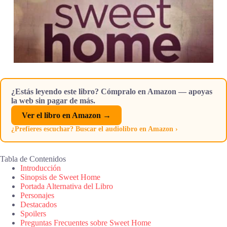
¿Estás leyendo este libro? Cómpralo en Amazon — apoyas
la web sin pagar de más.
Ver el libro en Amazon →
¿Prefieres escuchar? Buscar el audiolibro en Amazon ›
Tabla de Contenidos
Introducción
Sinopsis de Sweet Home
Portada Alternativa del Libro
Personajes
Destacados
Spoilers
Preguntas Frecuentes sobre Sweet Home