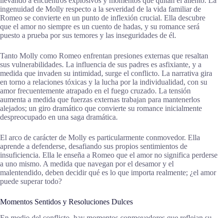
llevando a encuentros explosivos y momentos que quitan el aliento. La
ingenuidad de Molly respecto a la severidad de la vida familiar de
Romeo se convierte en un punto de inflexión crucial. Ella descubre
que el amor no siempre es un cuento de hadas, y su romance será
puesto a prueba por sus temores y las inseguridades de él.
Tanto Molly como Romeo enfrentan presiones externas que resaltan
sus vulnerabilidades. La influencia de sus padres es asfixiante, y a
medida que invaden su intimidad, surge el conflicto. La narrativa gira
en torno a relaciones tóxicas y la lucha por la individualidad, con su
amor frecuentemente atrapado en el fuego cruzado. La tensión
aumenta a medida que fuerzas externas trabajan para mantenerlos
alejados; un giro dramático que convierte su romance inicialmente
despreocupado en una saga dramática.
El arco de carácter de Molly es particularmente conmovedor. Ella
aprende a defenderse, desafiando sus propios sentimientos de
insuficiencia. Ella le enseña a Romeo que el amor no significa perderse
a uno mismo. A medida que navegan por el desamor y el
malentendido, deben decidir qué es lo que importa realmente; ¿el amor
puede superar todo?
Momentos Sentidos y Resoluciones Dulces
En medio del conflicto, hay momentos conmovedores que reflejan su