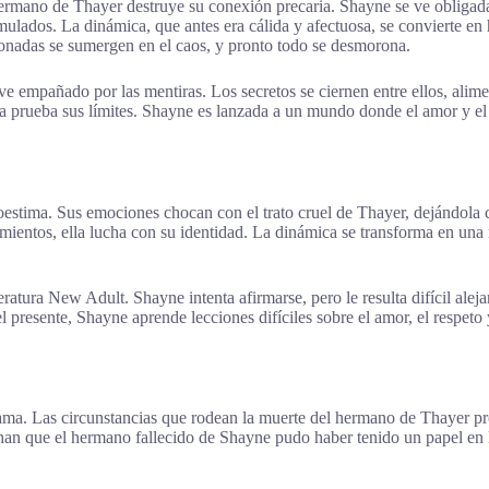
hermano de Thayer destruye su conexión precaria. Shayne se ve obligada
umulados. La dinámica, que antes era cálida y afectuosa, se convierte e
ionadas se sumergen en el caos, y pronto todo se desmorona.
ve empañado por las mentiras. Los secretos se ciernen entre ellos, ali
a prueba sus límites. Shayne es lanzada a un mundo donde el amor y el 
autoestima. Sus emociones chocan con el trato cruel de Thayer, dejándol
entimientos, ella lucha con su identidad. La dinámica se transforma en u
eratura New Adult. Shayne intenta afirmarse, pero le resulta difícil alej
presente, Shayne aprende lecciones difíciles sobre el amor, el respeto 
rama. Las circunstancias que rodean la muerte del hermano de Thayer pr
 que el hermano fallecido de Shayne pudo haber tenido un papel en la 