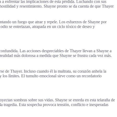
 a enfrentar las implicaciones de esta pérdida. Luchando con sus
n hostilidad y resentimiento. Shayne pronto se da cuenta de que Thayer
mentando un fuego que atrae y repele. Los esfuerzos de Shayne por
odio se entrelazan, atrapada en un ciclo tóxico de deseo y
a confundida. Las acciones despreciables de Thayer llevan a Shayne a
na realidad más dolorosa a medida que Shayne se frustra cada vez más.
arse de Thayer. Incluso cuando él la maltrata, su corazón anhela la
y los límites. El tumulto emocional sirve como un recordatorio
oyectan sombras sobre sus vidas. Shayne se enreda en esta telaraña de
tragedia. Esta sospecha provoca tensión, conflicto e inesperadas