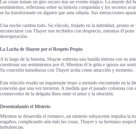
Las cosas toman un giro oscuro tras un evento trágico. La muerte del 
sentimientos, reflexiona sobre su historia compartida y los secretos ac
se ha transformado en alguien que ama odiarla. Sus interacciones apas
Una noche cambia todo. Su vínculo, forjado en la intimidad, pronto se 
reconectarse con Thayer son recibidos con desprecio, mientras él pone 
desesperación.
La Lucha de Shayne por el Respeto Propio
A lo largo de la historia, Shayne enfrenta una batalla interna con su 
cuestionar sus sentimientos por él. Mientras él le grita e ignora sus s
Su conexión tumultuosa con Thayer actúa como atracción y tormento.
Esta relación resalta un inquietante tropo a menudo encontrado en la lit
conexión que una vez tuvieron. A medida que el pasado colisiona con el 
conmovedor de la delgada línea entre el amor y la obsesión.
Desentrañando el Misterio
Mientras se desarrolla el romance, un misterio subyacente impulsa la t
engaños, complicando aún más las cosas. Thayer y su hermano sospechan
turbulencias.