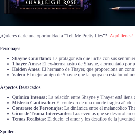
¿Quieres darle una oportunidad a “Tell Me Pretty Lies”?
¡Aquí tienes!
Personajes
Shayne Courtland:
La protagonista que lucha con sus sentimien
Thayer Ames:
El ex-hermanastro de Shayne, atormentado por pé
Holden Ames:
El hermano de Thayer, que proporciona un contras
Valen:
El mejor amigo de Shayne que la apoya en esta tumultuos
Aspectos Destacados
Química Intensa:
La relación entre Shayne y Thayer está llena d
Misterio Cautivador:
El contexto de una muerte trágica añade u
Contraste de Personajes:
La dinámica entre el melancólico Tha
Giros de Trama Interesantes:
Los eventos que se desarrollan es
Temas Realistas:
El duelo, el amor y los desafíos de la juventud 
Spoilers