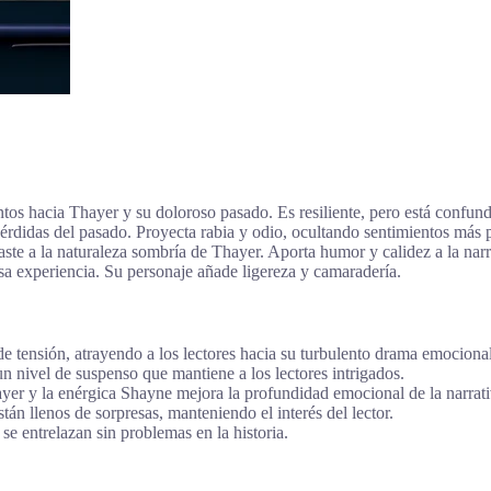
tos hacia Thayer y su doloroso pasado. Es resiliente, pero está confun
rdidas del pasado. Proyecta rabia y odio, ocultando sentimientos más
te a la naturaleza sombría de Thayer. Aporta humor y calidez a la narr
a experiencia. Su personaje añade ligereza y camaradería.
e tensión, atrayendo a los lectores hacia su turbulento drama emocional
n nivel de suspenso que mantiene a los lectores intrigados.
yer y la enérgica Shayne mejora la profundidad emocional de la narrati
tán llenos de sorpresas, manteniendo el interés del lector.
se entrelazan sin problemas en la historia.