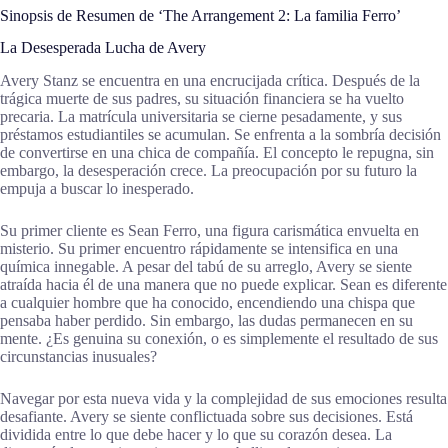
Sinopsis de Resumen de ‘The Arrangement 2: La familia Ferro’
La Desesperada Lucha de Avery
Avery Stanz se encuentra en una encrucijada crítica. Después de la
trágica muerte de sus padres, su situación financiera se ha vuelto
precaria. La matrícula universitaria se cierne pesadamente, y sus
préstamos estudiantiles se acumulan. Se enfrenta a la sombría decisión
de convertirse en una chica de compañía. El concepto le repugna, sin
embargo, la desesperación crece. La preocupación por su futuro la
empuja a buscar lo inesperado.
Su primer cliente es Sean Ferro, una figura carismática envuelta en
misterio. Su primer encuentro rápidamente se intensifica en una
química innegable. A pesar del tabú de su arreglo, Avery se siente
atraída hacia él de una manera que no puede explicar. Sean es diferente
a cualquier hombre que ha conocido, encendiendo una chispa que
pensaba haber perdido. Sin embargo, las dudas permanecen en su
mente. ¿Es genuina su conexión, o es simplemente el resultado de sus
circunstancias inusuales?
Navegar por esta nueva vida y la complejidad de sus emociones resulta
desafiante. Avery se siente conflictuada sobre sus decisiones. Está
dividida entre lo que debe hacer y lo que su corazón desea. La