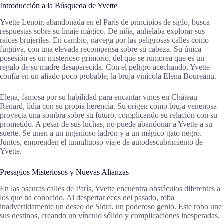
Introducción a la Búsqueda de Yvette
Yvette Lenoir, abandonada en el París de principios de siglo, busca
respuestas sobre su linaje mágico. De niña, anhelaba explorar sus
raíces brujeriles. En cambio, navega por las peligrosas calles como
fugitiva, con una elevada recompensa sobre su cabeza. Su única
posesión es un misterioso grimorio, del que se rumorea que es un
regalo de su madre desaparecida. Con el peligro acechando, Yvette
confía en un aliado poco probable, la bruja vinícola Elena Boureanu.
Elena, famosa por su habilidad para encantar vinos en Château
Renard, lidia con su propia herencia. Su origen como bruja venenosa
proyecta una sombra sobre su futuro, complicando su relación con su
prometido. A pesar de sus luchas, no puede abandonar a Yvette a su
suerte. Se unen a un ingenioso ladrón y a un mágico gato negro.
Juntos, emprenden el tumultuoso viaje de autodescubrimiento de
Yvette.
Presagios Misteriosos y Nuevas Alianzas
En las oscuras calles de París, Yvette encuentra obstáculos diferentes a
los que ha conocido. Al despertar ecos del pasado, roba
inadvertidamente un deseo de Sidra, un poderoso genio. Este robo une
sus destinos, creando un vínculo sólido y complicaciones inesperadas.