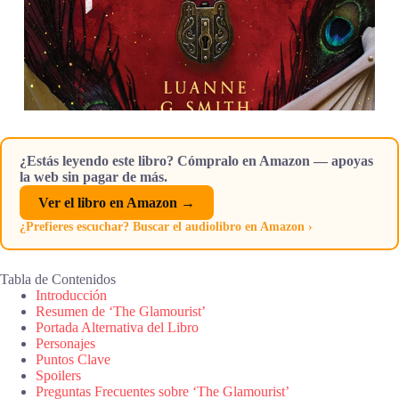
¿Estás leyendo este libro? Cómpralo en Amazon — apoyas
la web sin pagar de más.
Ver el libro en Amazon →
¿Prefieres escuchar? Buscar el audiolibro en Amazon ›
Tabla de Contenidos
Introducción
Resumen de ‘The Glamourist’
Portada Alternativa del Libro
Personajes
Puntos Clave
Spoilers
Preguntas Frecuentes sobre ‘The Glamourist’