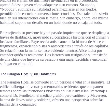
Nacida en Harlem de una madre involucrada en la prostitución,
aprendió desde joven cómo adaptarse a su entorno. Su apodo,
“Nobody”, significa su habilidad para mezclarse en los fondos,
permitiéndole escuchar conversaciones cruciales. Este talento le sirvió
bien en sus interacciones con la mafia. Sin embargo, ahora, esa misma
habilidad supone un desafío en un hotel donde no encaja del todo.
Entretejiendo su presente hay un pasado inquietante que se despliega a
través de flashbacks, mostrando su complicada historia con el crimen y
los lazos familiares. Faye revela artísticamente la historia de Alice en
fragmentos, esparciendo pistas y antecedentes a través de los capítulos.
Su relación con la mafia se hace evidente mientras Alice lucha por
entender quién es realmente. Los lectores son testigos de su transición
de una chica que huye de su pasado a una mujer decidida a encontrar
su lugar en el mundo.
The Paragon Hotel y sus Habitantes
The Paragon Hotel se convierte en un personaje vital en la narrativa. El
edificio alberga a diversos y memorables residentes que comparten
temores sobre las intenciones violentas del Ku Klux Klan. Personajes
como el Dr. Pendleton, el médico gruñón pero cariñoso, y Mavereen,
la ama de llaves sabia y solidaria, ofrecen una perspectiva sobre las
luchas de la comunidad.