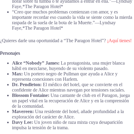
llorar sobre tu tumba o te ayudamos a entrar en ella.”―Lyndsay
Faye,*The Paragon Hotel*
“Creo que muchos problemas comienzan con amor, y es
importante recordar eso cuando la vida se siente como la mierda
raspada de la suela de la bota de la Muerte.”―Lyndsay
Faye,*The Paragon Hotel*
¿Quieres darle una oportunidad a “The Paragon Hotel”?
¡Aquí tienes!
Personajes
Alice “Nobody” James:
La protagonista, una mujer blanca
hábil en mezclarse, huyendo de su violento pasado.
Max:
Un portero negro de Pullman que ayuda a Alice y
representa conexiones con Harlem.
Dr. Pendleton:
El médico del hotel, que se convierte en el
confidente de Alice mientras navegan por tensiones raciales.
Blossom Fontaine:
Una cantante de club en el Paragon, juega
un papel vital en la recuperación de Alice y en la comprensión
de la comunidad.
Mavereen:
Una residente del hotel, añade profundidad a la
exploración del carácter de Alice.
Davy Lee:
Un joven niño de raza mixta cuya desaparición
impulsa la tensión de la trama.