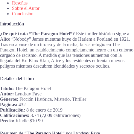
Reseñas
Sobre el Autor
Conclusión
Introducción
¿De qué trata “The Paragon Hotel”?
Este thriller histórico sigue a
Alice “Nobody” James mientras huye de Harlem a Portland en 1921.
Tras escaparse de un tiroteo y de la mafia, busca refugio en The
Paragon Hotel, un establecimiento completamente negro en un entorno
cargado de racismo. A medida que las tensiones aumentan con la
llegada del Ku Klux Klan, Alice y los residentes enfrentan nuevos
peligros mientras descubren identidades y secretos ocultos.
Detalles del Libro
Título:
The Paragon Hotel
Autor:
Lyndsay Faye
Géneros:
Ficción Histórica, Misterio, Thriller
Páginas:
432
Publicación:
8 de enero de 2019
Calificaciones:
3.74 (7,009 calificaciones)
Precio:
Kindle $10.99
Resumen de “The Paragon Hotel” por Lyndsay Faye