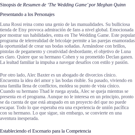
Sinopsis de
Resumen de ‘The Wedding Game’ por Meghan Quinn
Presentando a los Personajes
Luna Rossi reina como una genio de las manualidades. Su bulliciosa
tienda de Etsy provoca admiración de fans a nivel global. Emocionada
por mostrar sus habilidades, entra en The Wedding Game. Este popular
programa de telerrealidad de bricolaje permite a las parejas enamoradas
la oportunidad de crear sus bodas soñadas. Armándose con brillos,
pistolas de pegamento y creatividad desbordante, el objetivo de Luna
es claro. Quiere que su hermano Cohen y su prometido Declan ganen.
La lealtad familiar la impulsa a navegar desafíos con estilo y pasión.
Por otro lado, Alec Baxter es un abogado de divorcios cínico.
Encuentra la idea del amor y las bodas risible. Su pasado, viviendo en
una familia llena de conflictos, moldea su punto de vista cínico.
Cuando su hermano Thad le ruega ayuda, Alec se queja mientras se
presenta en el programa. Aunque no le interesa en un principio, pronto
se da cuenta de que está atrapado en un proyecto del que no puede
escapar. Todo lo que esperaba era una experiencia de unión pacífica
con su hermano. Lo que sigue, sin embargo, se convierte en una
aventura inesperada.
Estableciendo el Escenario para la Competencia