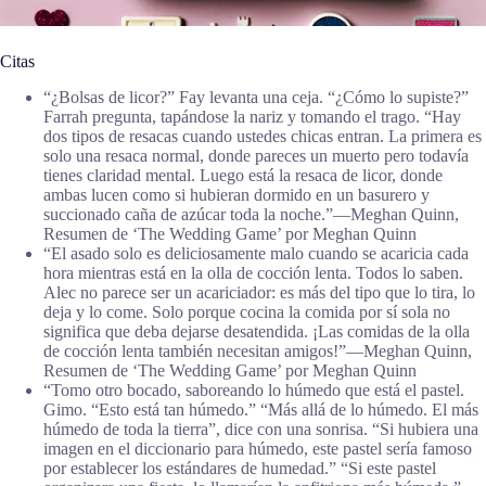
Citas
“¿Bolsas de licor?” Fay levanta una ceja. “¿Cómo lo supiste?”
Farrah pregunta, tapándose la nariz y tomando el trago. “Hay
dos tipos de resacas cuando ustedes chicas entran. La primera es
solo una resaca normal, donde pareces un muerto pero todavía
tienes claridad mental. Luego está la resaca de licor, donde
ambas lucen como si hubieran dormido en un basurero y
succionado caña de azúcar toda la noche.”―Meghan Quinn,
Resumen de ‘The Wedding Game’ por Meghan Quinn
“El asado solo es deliciosamente malo cuando se acaricia cada
hora mientras está en la olla de cocción lenta. Todos lo saben.
Alec no parece ser un acariciador: es más del tipo que lo tira, lo
deja y lo come. Solo porque cocina la comida por sí sola no
significa que deba dejarse desatendida. ¡Las comidas de la olla
de cocción lenta también necesitan amigos!”―Meghan Quinn,
Resumen de ‘The Wedding Game’ por Meghan Quinn
“Tomo otro bocado, saboreando lo húmedo que está el pastel.
Gimo. “Esto está tan húmedo.” “Más allá de lo húmedo. El más
húmedo de toda la tierra”, dice con una sonrisa. “Si hubiera una
imagen en el diccionario para húmedo, este pastel sería famoso
por establecer los estándares de humedad.” “Si este pastel