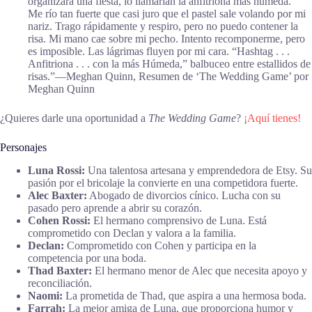
organizara una fiesta, lo llamarían la anfitriona más húmeda.”
Me río tan fuerte que casi juro que el pastel sale volando por mi
nariz. Trago rápidamente y respiro, pero no puedo contener la
risa. Mi mano cae sobre mi pecho. Intento recomponerme, pero
es imposible. Las lágrimas fluyen por mi cara. “Hashtag . . .
Anfitriona . . . con la más Húmeda,” balbuceo entre estallidos de
risas.”―Meghan Quinn, Resumen de ‘The Wedding Game’ por
Meghan Quinn
¿Quieres darle una oportunidad a
The Wedding Game
?
¡Aquí tienes!
Personajes
Luna Rossi:
Una talentosa artesana y emprendedora de Etsy. Su
pasión por el bricolaje la convierte en una competidora fuerte.
Alec Baxter:
Abogado de divorcios cínico. Lucha con su
pasado pero aprende a abrir su corazón.
Cohen Rossi:
El hermano comprensivo de Luna. Está
comprometido con Declan y valora a la familia.
Declan:
Comprometido con Cohen y participa en la
competencia por una boda.
Thad Baxter:
El hermano menor de Alec que necesita apoyo y
reconciliación.
Naomi:
La prometida de Thad, que aspira a una hermosa boda.
Farrah:
La mejor amiga de Luna, que proporciona humor y