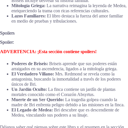
Briseis incluye desvelar su historia familiar.
Mitología Griega:
La narrativa reimagina la leyenda de Medea,
enriqueciendo la trama con ricas referencias culturales.
Lazos Familiares:
El libro destaca la fuerza del amor familiar
en medio de pruebas y tribulaciones.
Spoilers
Spoiler:
ADVERTENCIA: ¡Esta sección contiene spoilers!
Poderes de Briseis:
Briseis aprende que sus poderes están
arraigados en su ascendencia, ligados a la mitología griega.
El Verdadero Villano:
Mrs. Redmond se revela como la
antagonista, buscando la inmortalidad a través de los poderes
únicos de Bri.
Un Jardín Oculto:
La finca contiene un jardín de plantas
mortales conocido como el Corazón Absyrtus.
Muerte de un Ser Querido:
La tragedia golpea cuando la
madre de Bri enfrenta peligro debido a las misiones en la finca.
El Legado de Medea:
Bri descubre que es descendiente de
Medea, vinculando sus poderes a su linaje.
Déjanos saber qué piensas sobre este libro y el resumen en la sección