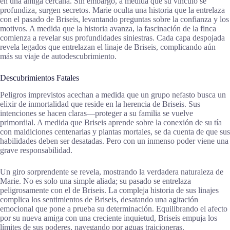
en una amiga cercana. Sin embargo, a medida que su vínculo se
profundiza, surgen secretos. Marie oculta una historia que la entrelaza
con el pasado de Briseis, levantando preguntas sobre la confianza y los
motivos. A medida que la historia avanza, la fascinación de la finca
comienza a revelar sus profundidades siniestras. Cada capa despojada
revela legados que entrelazan el linaje de Briseis, complicando aún
más su viaje de autodescubrimiento.
Descubrimientos Fatales
Peligros imprevistos acechan a medida que un grupo nefasto busca un
elixir de inmortalidad que reside en la herencia de Briseis. Sus
intenciones se hacen claras—proteger a su familia se vuelve
primordial. A medida que Briseis aprende sobre la conexión de su tía
con maldiciones centenarias y plantas mortales, se da cuenta de que sus
habilidades deben ser desatadas. Pero con un inmenso poder viene una
grave responsabilidad.
Un giro sorprendente se revela, mostrando la verdadera naturaleza de
Marie. No es solo una simple aliada; su pasado se entrelaza
peligrosamente con el de Briseis. La compleja historia de sus linajes
complica los sentimientos de Briseis, desatando una agitación
emocional que pone a prueba su determinación. Equilibrando el afecto
por su nueva amiga con una creciente inquietud, Briseis empuja los
límites de sus poderes, navegando por aguas traicioneras.