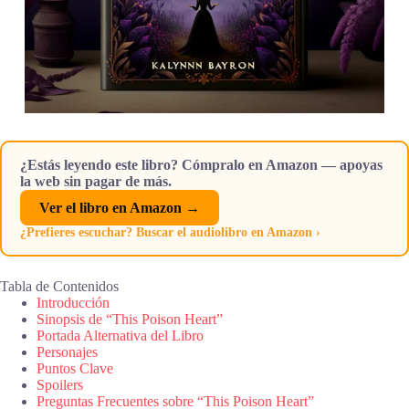
¿Estás leyendo este libro? Cómpralo en Amazon — apoyas
la web sin pagar de más.
Ver el libro en Amazon →
¿Prefieres escuchar? Buscar el audiolibro en Amazon ›
Tabla de Contenidos
Introducción
Sinopsis de “This Poison Heart”
Portada Alternativa del Libro
Personajes
Puntos Clave
Spoilers
Preguntas Frecuentes sobre “This Poison Heart”