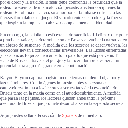
por el dolor y la traición, Briseis debe confrontar la oscuridad que la
rodea. La esencia de una maldición persiste, afectando a quienes la
rodean. En última instancia, su amor por su familia se enfrenta a las
fuerzas formidables en juego. El vínculo entre sus padres y la fuerza
que inspiran la impulsan a abrazar completamente su identidad.
Sin embargo, la batalla no está exenta de sacrificio. El clímax que pone
a prueba el valor y la determinación de Briseis envuelve la narrativa en
un abrazo de suspenso. A medida que los secretos se desenvuelven, las
elecciones llevan a consecuencias irreversibles. Las luchas enfrentadas
y las alianzas forjadas marcan el tono para lo que está por venir. El
viaje de Briseis a través del peligro y la incertidumbre despierta un
potencial para algo más grande en la continuación.
Kalynn Bayron captura magistralmente temas de identidad, amor y
lazos familiares. Con imágenes impresionantes y personajes
cautivadores, invita a los lectores a ser testigos de la evolución de
Briseis tanto en la magia como en el autodescubrimiento. A medida
que pasan las páginas, los lectores quedan anhelando la próxima
aventura de Briseis, que promete desarrollarse en la esperada secuela.
Aquí puedes saltar a la sección de
Spoilers
de inmediato.
A continuación, puedes buscar otro resumen de libro: