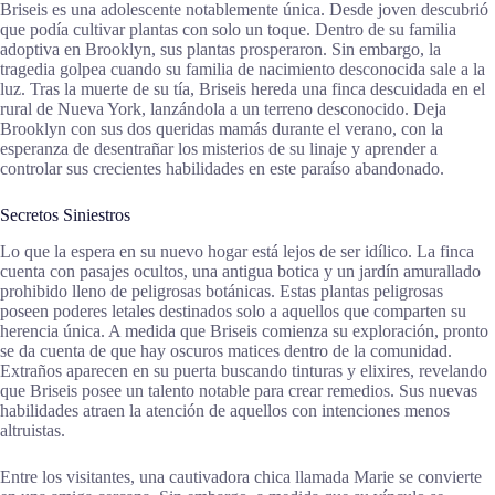
Briseis es una adolescente notablemente única. Desde joven descubrió
que podía cultivar plantas con solo un toque. Dentro de su familia
adoptiva en Brooklyn, sus plantas prosperaron. Sin embargo, la
tragedia golpea cuando su familia de nacimiento desconocida sale a la
luz. Tras la muerte de su tía, Briseis hereda una finca descuidada en el
rural de Nueva York, lanzándola a un terreno desconocido. Deja
Brooklyn con sus dos queridas mamás durante el verano, con la
esperanza de desentrañar los misterios de su linaje y aprender a
controlar sus crecientes habilidades en este paraíso abandonado.
Secretos Siniestros
Lo que la espera en su nuevo hogar está lejos de ser idílico. La finca
cuenta con pasajes ocultos, una antigua botica y un jardín amurallado
prohibido lleno de peligrosas botánicas. Estas plantas peligrosas
poseen poderes letales destinados solo a aquellos que comparten su
herencia única. A medida que Briseis comienza su exploración, pronto
se da cuenta de que hay oscuros matices dentro de la comunidad.
Extraños aparecen en su puerta buscando tinturas y elixires, revelando
que Briseis posee un talento notable para crear remedios. Sus nuevas
habilidades atraen la atención de aquellos con intenciones menos
altruistas.
Entre los visitantes, una cautivadora chica llamada Marie se convierte