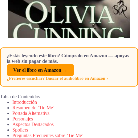
¿Estás leyendo este libro? Cómpralo en Amazon — apoyas
la web sin pagar de más.
Ver el libro en Amazon →
¿Prefieres escuchar? Buscar el audiolibro en Amazon ›
Tabla de Contenidos
Introducción
Resumen de ‘Tie Me’
Portada Alternativa
Personajes
Aspectos Destacados
Spoilers
Preguntas Frecuentes sobre ‘Tie Me’