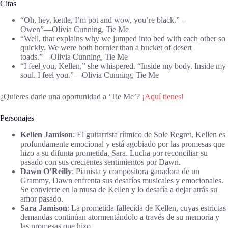
Citas
“Oh, hey, kettle, I’m pot and wow, you’re black.” –
Owen”―Olivia Cunning, Tie Me
“Well, that explains why we jumped into bed with each other so
quickly. We were both hornier than a bucket of desert
toads.”―Olivia Cunning, Tie Me
“I feel you, Kellen,” she whispered. “Inside my body. Inside my
soul. I feel you.”―Olivia Cunning, Tie Me
¿Quieres darle una oportunidad a ‘Tie Me’?
¡Aquí tienes!
Personajes
Kellen Jamison
: El guitarrista rítmico de Sole Regret, Kellen es
profundamente emocional y está agobiado por las promesas que
hizo a su difunta prometida, Sara. Lucha por reconciliar su
pasado con sus crecientes sentimientos por Dawn.
Dawn O’Reilly
: Pianista y compositora ganadora de un
Grammy, Dawn enfrenta sus desafíos musicales y emocionales.
Se convierte en la musa de Kellen y lo desafía a dejar atrás su
amor pasado.
Sara Jamison
: La prometida fallecida de Kellen, cuyas estrictas
demandas continúan atormentándolo a través de su memoria y
las promesas que hizo.