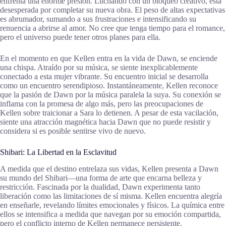
enfrenta una enorme presión. Luchando con un bloqueo creativo, está
desesperada por completar su nueva obra. El peso de altas expectativas
es abrumador, sumando a sus frustraciones e intensificando su
renuencia a abrirse al amor. No cree que tenga tiempo para el romance,
pero el universo puede tener otros planes para ella.
En el momento en que Kellen entra en la vida de Dawn, se enciende
una chispa. Atraído por su música, se siente inexplicablemente
conectado a esta mujer vibrante. Su encuentro inicial se desarrolla
como un encuentro serendipioso. Instantáneamente, Kellen reconoce
que la pasión de Dawn por la música paralela la suya. Su conexión se
inflama con la promesa de algo más, pero las preocupaciones de
Kellen sobre traicionar a Sara lo detienen. A pesar de esta vacilación,
siente una atracción magnética hacia Dawn que no puede resistir y
considera si es posible sentirse vivo de nuevo.
Shibari: La Libertad en la Esclavitud
A medida que el destino entrelaza sus vidas, Kellen presenta a Dawn
su mundo del Shibari—una forma de arte que encarna belleza y
restricción. Fascinada por la dualidad, Dawn experimenta tanto
liberación como las limitaciones de sí misma. Kellen encuentra alegría
en enseñarle, revelando límites emocionales y físicos. La química entre
ellos se intensifica a medida que navegan por su emoción compartida,
pero el conflicto interno de Kellen permanece persistente.