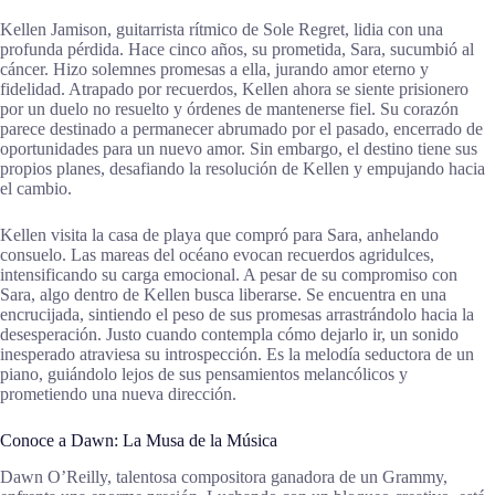
Kellen Jamison, guitarrista rítmico de Sole Regret, lidia con una
profunda pérdida. Hace cinco años, su prometida, Sara, sucumbió al
cáncer. Hizo solemnes promesas a ella, jurando amor eterno y
fidelidad. Atrapado por recuerdos, Kellen ahora se siente prisionero
por un duelo no resuelto y órdenes de mantenerse fiel. Su corazón
parece destinado a permanecer abrumado por el pasado, encerrado de
oportunidades para un nuevo amor. Sin embargo, el destino tiene sus
propios planes, desafiando la resolución de Kellen y empujando hacia
el cambio.
Kellen visita la casa de playa que compró para Sara, anhelando
consuelo. Las mareas del océano evocan recuerdos agridulces,
intensificando su carga emocional. A pesar de su compromiso con
Sara, algo dentro de Kellen busca liberarse. Se encuentra en una
encrucijada, sintiendo el peso de sus promesas arrastrándolo hacia la
desesperación. Justo cuando contempla cómo dejarlo ir, un sonido
inesperado atraviesa su introspección. Es la melodía seductora de un
piano, guiándolo lejos de sus pensamientos melancólicos y
prometiendo una nueva dirección.
Conoce a Dawn: La Musa de la Música
Dawn O’Reilly, talentosa compositora ganadora de un Grammy,