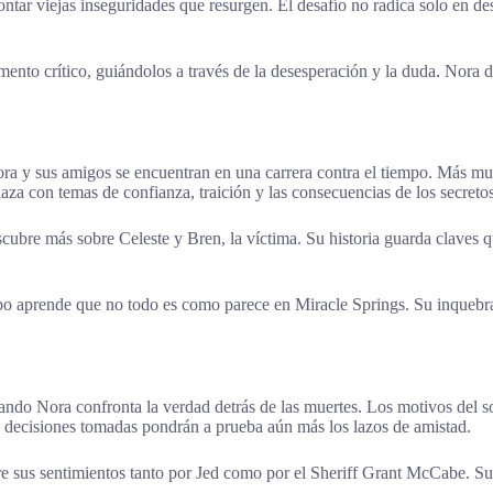
ontar viejas inseguridades que resurgen. El desafío no radica solo en de
ento crítico, guiándolos a través de la desesperación y la duda. Nora d
ra y sus amigos se encuentran en una carrera contra el tiempo. Más muer
elaza con temas de confianza, traición y las consecuencias de los secreto
bre más sobre Celeste y Bren, la víctima. Su historia guarda claves qu
upo aprende que no todo es como parece en Miracle Springs. Su inquebra
ndo Nora confronta la verdad detrás de las muertes. Los motivos del s
as decisiones tomadas pondrán a prueba aún más los lazos de amistad.
re sus sentimientos tanto por Jed como por el Sheriff Grant McCabe. Su