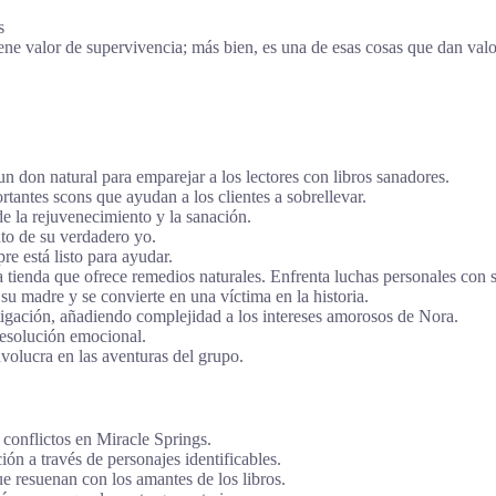
s
 tiene valor de supervivencia; más bien, es una de esas cosas que dan
 don natural para emparejar a los lectores con libros sanadores.
antes scons que ayudan a los clientes a sobrellevar.
de la rejuvenecimiento y la sanación.
nto de su verdadero yo.
e está listo para ayudar.
 tienda que ofrece remedios naturales. Enfrenta luchas personales con s
su madre y se convierte en una víctima en la historia.
stigación, añadiendo complejidad a los intereses amorosos de Nora.
resolución emocional.
volucra en las aventuras del grupo.
 conflictos en Miracle Springs.
ón a través de personajes identificables.
que resuenan con los amantes de los libros.