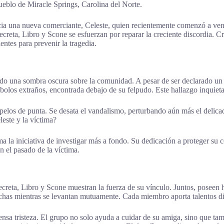
pueblo de Miracle Springs, Carolina del Norte.
ia una nueva comerciante, Celeste, quien recientemente comenzó a ven
creta, Libro y Scone se esfuerzan por reparar la creciente discordia. 
ntes para prevenir la tragedia.
ndo una sombra oscura sobre la comunidad. A pesar de ser declarado un
bolos extraños, encontrada debajo de su felpudo. Este hallazgo inquieta
elos de punta. Se desata el vandalismo, perturbando aún más el delicad
este y la víctima?
oma la iniciativa de investigar más a fondo. Su dedicación a proteger s
 el pasado de la víctima.
creta, Libro y Scone muestran la fuerza de su vínculo. Juntos, poseen 
has mientras se levantan mutuamente. Cada miembro aporta talentos dist
tensa tristeza. El grupo no solo ayuda a cuidar de su amiga, sino que tam