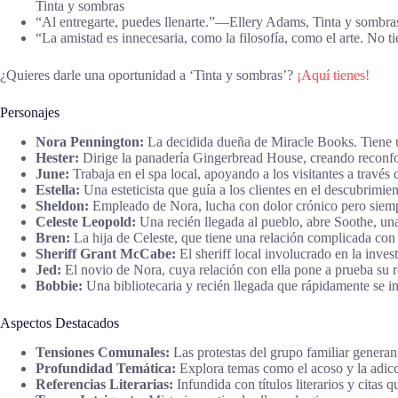
Tinta y sombras
“Al entregarte, puedes llenarte.”―Ellery Adams, Tinta y sombra
“La amistad es innecesaria, como la filosofía, como el arte. No
¿Quieres darle una oportunidad a ‘Tinta y sombras’?
¡Aquí tienes!
Personajes
Nora Pennington:
La decidida dueña de Miracle Books. Tiene un
Hester:
Dirige la panadería Gingerbread House, creando reconfort
June:
Trabaja en el spa local, apoyando a los visitantes a través 
Estella:
Una esteticista que guía a los clientes en el descubrimie
Sheldon:
Empleado de Nora, lucha con dolor crónico pero siempr
Celeste Leopold:
Una recién llegada al pueblo, abre Soothe, una
Bren:
La hija de Celeste, que tiene una relación complicada con 
Sheriff Grant McCabe:
El sheriff local involucrado en la inve
Jed:
El novio de Nora, cuya relación con ella pone a prueba su 
Bobbie:
Una bibliotecaria y recién llegada que rápidamente se in
Aspectos Destacados
Tensiones Comunales:
Las protestas del grupo familiar generan
Profundidad Temática:
Explora temas como el acoso y la adicci
Referencias Literarias:
Infundida con títulos literarios y citas 