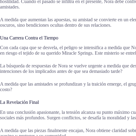
hostilidad. Cuando el pasado se infiltra en el presente, Nora debe confr
amistades.
A medida que aumentan las apuestas, su amistad se convierte en un elem
oscuros, sino bendiciones ocultas dentro de sus relaciones.
Una Carrera Contra el Tiempo
Con cada capa que se desvela, el peligro se intensifica a medida que No
en riesgo el tejido de su querido Miracle Springs. Este misterio se entr
La búsqueda de respuestas de Nora se vuelve urgente a medida que descu
intenciones de los implicados antes de que sea demasiado tarde?
A medida que las amistades se profundizan y la traición emerge, el gr
costo?
La Revelación Final
En una conclusión apasionante, la tensión alcanza su punto máximo cua
sociales más profundos. Surgen conflictos, se desafía la moralidad y l
A medida que las piezas finalmente encajan, Nora obtiene claridad sob
asesino y proteger a su comunidad.