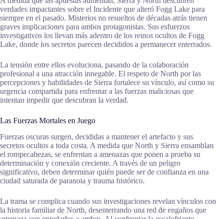
A medida que las apuestas aumentan, Sierra y North descubren
verdades impactantes sobre el Incidente que alteró Fogg Lake para
siempre en el pasado. Misterios no resueltos de décadas atrás tienen
graves implicaciones para ambos protagonistas. Sus esfuerzos
investigativos los llevan más adentro de los reinos ocultos de Fogg
Lake, donde los secretos parecen decididos a permanecer enterrados.
La tensión entre ellos evoluciona, pasando de la colaboración
profesional a una atracción innegable. El respeto de North por las
percepciones y habilidades de Sierra fortalece su vínculo, así como su
urgencia compartida para enfrentar a las fuerzas maliciosas que
intentan impedir que descubran la verdad.
Las Fuerzas Mortales en Juego
Fuerzas oscuras surgen, decididas a mantener el artefacto y sus
secretos ocultos a toda costa. A medida que North y Sierra ensamblan
el rompecabezas, se enfrentan a amenazas que ponen a prueba su
determinación y conexión creciente. A través de un peligro
significativo, deben determinar quién puede ser de confianza en una
ciudad saturada de paranoia y trauma histórico.
La trama se complica cuando sus investigaciones revelan vínculos con
la historia familiar de North, desenterrando una red de engaños que
amenaza con enredarlos a ambos. Al confrontar la escalofriante