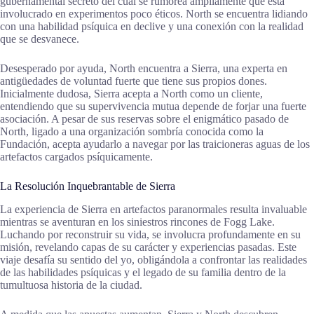
gubernamental secreto del cual se rumorea ampliamente que está
involucrado en experimentos poco éticos. North se encuentra lidiando
con una habilidad psíquica en declive y una conexión con la realidad
que se desvanece.
Desesperado por ayuda, North encuentra a Sierra, una experta en
antigüedades de voluntad fuerte que tiene sus propios dones.
Inicialmente dudosa, Sierra acepta a North como un cliente,
entendiendo que su supervivencia mutua depende de forjar una fuerte
asociación. A pesar de sus reservas sobre el enigmático pasado de
North, ligado a una organización sombría conocida como la
Fundación, acepta ayudarlo a navegar por las traicioneras aguas de los
artefactos cargados psíquicamente.
La Resolución Inquebrantable de Sierra
La experiencia de Sierra en artefactos paranormales resulta invaluable
mientras se aventuran en los siniestros rincones de Fogg Lake.
Luchando por reconstruir su vida, se involucra profundamente en su
misión, revelando capas de su carácter y experiencias pasadas. Este
viaje desafía su sentido del yo, obligándola a confrontar las realidades
de las habilidades psíquicas y el legado de su familia dentro de la
tumultuosa historia de la ciudad.