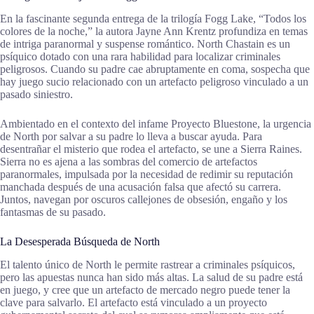
En la fascinante segunda entrega de la trilogía Fogg Lake, “Todos los
colores de la noche,” la autora Jayne Ann Krentz profundiza en temas
de intriga paranormal y suspense romántico. North Chastain es un
psíquico dotado con una rara habilidad para localizar criminales
peligrosos. Cuando su padre cae abruptamente en coma, sospecha que
hay juego sucio relacionado con un artefacto peligroso vinculado a un
pasado siniestro.
Ambientado en el contexto del infame Proyecto Bluestone, la urgencia
de North por salvar a su padre lo lleva a buscar ayuda. Para
desentrañar el misterio que rodea el artefacto, se une a Sierra Raines.
Sierra no es ajena a las sombras del comercio de artefactos
paranormales, impulsada por la necesidad de redimir su reputación
manchada después de una acusación falsa que afectó su carrera.
Juntos, navegan por oscuros callejones de obsesión, engaño y los
fantasmas de su pasado.
La Desesperada Búsqueda de North
El talento único de North le permite rastrear a criminales psíquicos,
pero las apuestas nunca han sido más altas. La salud de su padre está
en juego, y cree que un artefacto de mercado negro puede tener la
clave para salvarlo. El artefacto está vinculado a un proyecto