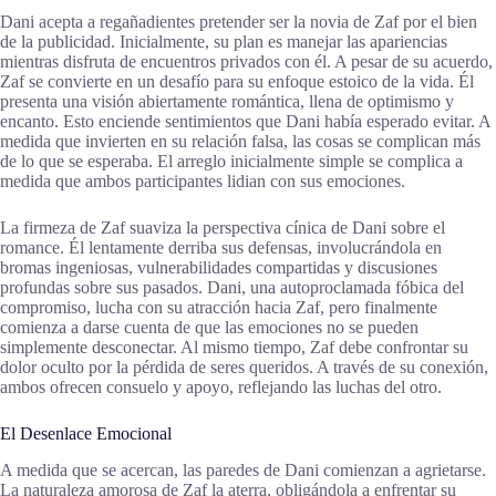
Dani acepta a regañadientes pretender ser la novia de Zaf por el bien
de la publicidad. Inicialmente, su plan es manejar las apariencias
mientras disfruta de encuentros privados con él. A pesar de su acuerdo,
Zaf se convierte en un desafío para su enfoque estoico de la vida. Él
presenta una visión abiertamente romántica, llena de optimismo y
encanto. Esto enciende sentimientos que Dani había esperado evitar. A
medida que invierten en su relación falsa, las cosas se complican más
de lo que se esperaba. El arreglo inicialmente simple se complica a
medida que ambos participantes lidian con sus emociones.
La firmeza de Zaf suaviza la perspectiva cínica de Dani sobre el
romance. Él lentamente derriba sus defensas, involucrándola en
bromas ingeniosas, vulnerabilidades compartidas y discusiones
profundas sobre sus pasados. Dani, una autoproclamada fóbica del
compromiso, lucha con su atracción hacia Zaf, pero finalmente
comienza a darse cuenta de que las emociones no se pueden
simplemente desconectar. Al mismo tiempo, Zaf debe confrontar su
dolor oculto por la pérdida de seres queridos. A través de su conexión,
ambos ofrecen consuelo y apoyo, reflejando las luchas del otro.
El Desenlace Emocional
A medida que se acercan, las paredes de Dani comienzan a agrietarse.
La naturaleza amorosa de Zaf la aterra, obligándola a enfrentar su