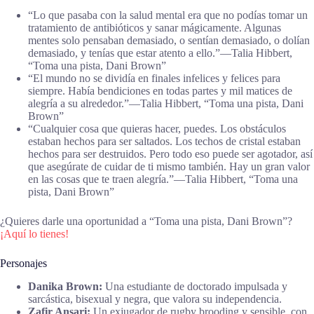
“Lo que pasaba con la salud mental era que no podías tomar un
tratamiento de antibióticos y sanar mágicamente. Algunas
mentes solo pensaban demasiado, o sentían demasiado, o dolían
demasiado, y tenías que estar atento a ello.”―Talia Hibbert,
“Toma una pista, Dani Brown”
“El mundo no se dividía en finales infelices y felices para
siempre. Había bendiciones en todas partes y mil matices de
alegría a su alrededor.”―Talia Hibbert, “Toma una pista, Dani
Brown”
“Cualquier cosa que quieras hacer, puedes. Los obstáculos
estaban hechos para ser saltados. Los techos de cristal estaban
hechos para ser destruidos. Pero todo eso puede ser agotador, así
que asegúrate de cuidar de ti mismo también. Hay un gran valor
en las cosas que te traen alegría.”―Talia Hibbert, “Toma una
pista, Dani Brown”
¿Quieres darle una oportunidad a “Toma una pista, Dani Brown”?
¡Aquí lo tienes!
Personajes
Danika Brown:
Una estudiante de doctorado impulsada y
sarcástica, bisexual y negra, que valora su independencia.
Zafir Ansari:
Un exjugador de rugby brooding y sensible, con