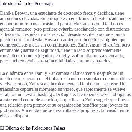
Introducción a los Personajes
Danika Brown, una estudiante de doctorado feroz y decidida, tiene
ambiciones elevadas. Su enfoque está en alcanzar el éxito académico y
encontrar un romance ocasional para aliviar su tensión. Dani no es
ajena al romance, pero prefiere evitarlo, asociándolo con distracciones
y desamor. Después de una relación desastrosa, declara que el amor
puede ser una molestia. Busca un amigo con beneficios; alguien que
comprenda sus metas sin complicaciones. Zafir Ansari, el gruñón pero
entrañable guardia de seguridad, tiene un lado sorprendentemente
romántico. Como exjugador de rugby, Zaf irradia fuerza y encanto,
pero también oculta sus vulnerabilidades y traumas pasados.
La dinámica entre Dani y Zaf cambia drásticamente después de un
incidente inesperado en el trabajo. Cuando un simulacro de incendio se
vuelve caótico, Zaf rescata heroicamente a Dani de un ascensor. Un
transeúnte captura el momento en video, que rápidamente se vuelve
viral, lo que lleva al hashtag #DrRugbae. De repente, se ven obligados
a estar en el centro de atención, lo que lleva a Zaf a sugerir que fingen
una relación para promover su organización benéfica para jóvenes en
problemas. A medida que se desarrolla esta propuesta, la tensión entre
ellos se dispara.
El Dilema de las Relaciones Falsas