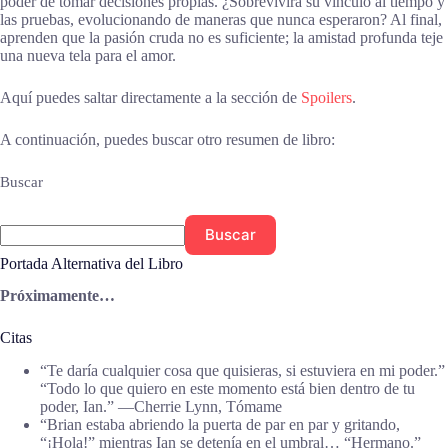
poder de tomar decisiones propias. ¿Sobrevivirá su vínculo al tiempo y
las pruebas, evolucionando de maneras que nunca esperaron? Al final,
aprenden que la pasión cruda no es suficiente; la amistad profunda teje
una nueva tela para el amor.
Aquí puedes saltar directamente a la sección de
Spoilers
.
A continuación, puedes buscar otro resumen de libro:
Buscar
Buscar
Portada Alternativa del Libro
Próximamente…
Citas
“Te daría cualquier cosa que quisieras, si estuviera en mi poder.”
“Todo lo que quiero en este momento está bien dentro de tu
poder, Ian.” ―Cherrie Lynn, Tómame
“Brian estaba abriendo la puerta de par en par y gritando,
“¡Hola!” mientras Ian se detenía en el umbral… “Hermano.”