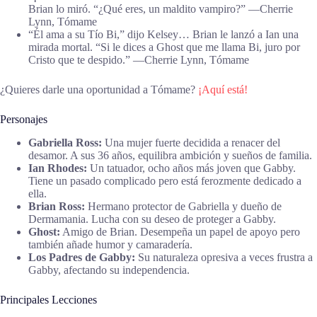
Brian lo miró. “¿Qué eres, un maldito vampiro?” ―Cherrie
Lynn, Tómame
“Él ama a su Tío Bi,” dijo Kelsey… Brian le lanzó a Ian una
mirada mortal. “Si le dices a Ghost que me llama Bi, juro por
Cristo que te despido.” ―Cherrie Lynn, Tómame
¿Quieres darle una oportunidad a Tómame?
¡Aquí está!
Personajes
Gabriella Ross:
Una mujer fuerte decidida a renacer del
desamor. A sus 36 años, equilibra ambición y sueños de familia.
Ian Rhodes:
Un tatuador, ocho años más joven que Gabby.
Tiene un pasado complicado pero está ferozmente dedicado a
ella.
Brian Ross:
Hermano protector de Gabriella y dueño de
Dermamania. Lucha con su deseo de proteger a Gabby.
Ghost:
Amigo de Brian. Desempeña un papel de apoyo pero
también añade humor y camaradería.
Los Padres de Gabby:
Su naturaleza opresiva a veces frustra a
Gabby, afectando su independencia.
Principales Lecciones