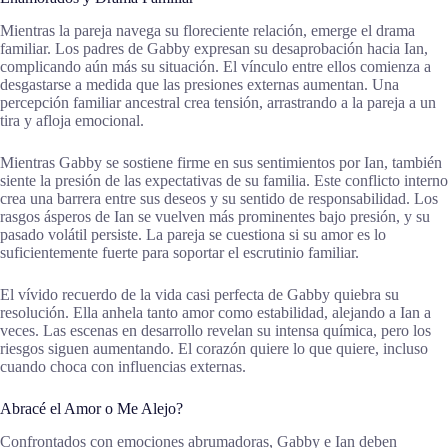
Mientras la pareja navega su floreciente relación, emerge el drama
familiar. Los padres de Gabby expresan su desaprobación hacia Ian,
complicando aún más su situación. El vínculo entre ellos comienza a
desgastarse a medida que las presiones externas aumentan. Una
percepción familiar ancestral crea tensión, arrastrando a la pareja a un
tira y afloja emocional.
Mientras Gabby se sostiene firme en sus sentimientos por Ian, también
siente la presión de las expectativas de su familia. Este conflicto interno
crea una barrera entre sus deseos y su sentido de responsabilidad. Los
rasgos ásperos de Ian se vuelven más prominentes bajo presión, y su
pasado volátil persiste. La pareja se cuestiona si su amor es lo
suficientemente fuerte para soportar el escrutinio familiar.
El vívido recuerdo de la vida casi perfecta de Gabby quiebra su
resolución. Ella anhela tanto amor como estabilidad, alejando a Ian a
veces. Las escenas en desarrollo revelan su intensa química, pero los
riesgos siguen aumentando. El corazón quiere lo que quiere, incluso
cuando choca con influencias externas.
Abracé el Amor o Me Alejo?
Confrontados con emociones abrumadoras, Gabby e Ian deben