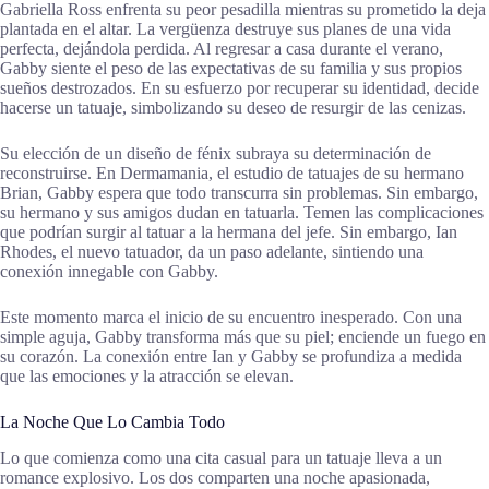
Gabriella Ross enfrenta su peor pesadilla mientras su prometido la deja
plantada en el altar. La vergüenza destruye sus planes de una vida
perfecta, dejándola perdida. Al regresar a casa durante el verano,
Gabby siente el peso de las expectativas de su familia y sus propios
sueños destrozados. En su esfuerzo por recuperar su identidad, decide
hacerse un tatuaje, simbolizando su deseo de resurgir de las cenizas.
Su elección de un diseño de fénix subraya su determinación de
reconstruirse. En Dermamania, el estudio de tatuajes de su hermano
Brian, Gabby espera que todo transcurra sin problemas. Sin embargo,
su hermano y sus amigos dudan en tatuarla. Temen las complicaciones
que podrían surgir al tatuar a la hermana del jefe. Sin embargo, Ian
Rhodes, el nuevo tatuador, da un paso adelante, sintiendo una
conexión innegable con Gabby.
Este momento marca el inicio de su encuentro inesperado. Con una
simple aguja, Gabby transforma más que su piel; enciende un fuego en
su corazón. La conexión entre Ian y Gabby se profundiza a medida
que las emociones y la atracción se elevan.
La Noche Que Lo Cambia Todo
Lo que comienza como una cita casual para un tatuaje lleva a un
romance explosivo. Los dos comparten una noche apasionada,