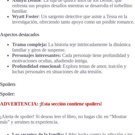
Ashlyn Denbe
: La hija de quince años de los Denbe, que
enfrenta sus propios desafíos mientras se desarrolla el torbellino
familiar.
Wyatt Foster
: Un sargento detective que asiste a Tessa en la
investigación, ofreciendo tanto apoyo como un posible romance.
Aspectos destacados
Trama compleja:
La historia teje intrincadamente la dinámica
familiar y giros de suspense.
Personajes interesantes:
Cada personaje tiene profundidad y
motivaciones ocultas, añadiendo intriga.
Profundidad emocional:
Explora temas de amor, traición y
luchas personales en situaciones de alta tensión.
Spoilers
Spoiler:
ADVERTENCIA: ¡Esta sección contiene spoilers!
¡Alerta de spoiler! Si deseas leer el libro, no hagas clic en “Mostrar
más” y arruines tu experiencia.
Los secretos de la familia:
Libby lucha contra la adicción a las