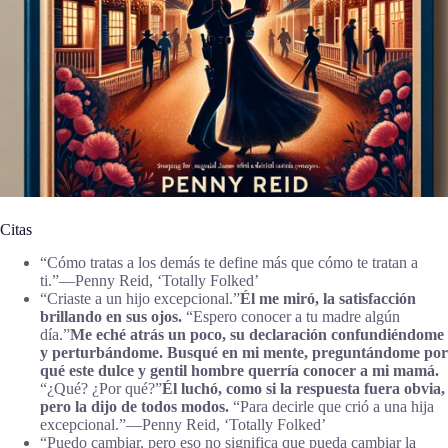
Citas
“Cómo tratas a los demás te define más que cómo te tratan a
ti.”―Penny Reid, ‘Totally Folked’
“Criaste a un hijo excepcional.”
Él me miró, la satisfacción
brillando en sus ojos.
“Espero conocer a tu madre algún
día.”
Me eché atrás un poco, su declaración confundiéndome
y perturbándome. Busqué en mi mente, preguntándome por
qué este dulce y gentil hombre querría conocer a mi mamá.
“¿Qué? ¿Por qué?”
Él luchó, como si la respuesta fuera obvia,
pero la dijo de todos modos.
“Para decirle que crió a una hija
excepcional.”―Penny Reid, ‘Totally Folked’
“Puedo cambiar, pero eso no significa que pueda cambiar la