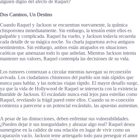
alguien digno del afecto de Raquel?
Dos Caminos, Un Destino
Cuando Raquel y Jackson se encuentran nuevamente, la química
chisporrotea inmediatamente. Sin embargo, la tensión entre ellos es
palpable y complicada. Raquel ha vuelto, y Jackson todavía recuerda
cada detalle de su mágica noche. Su charla juguetona aviva antiguos
sentimientos. Sin embargo, ambos están atrapados en situaciones
caóticas que amenazan todo lo que anhelan. Mientras Jackson intenta
mantener sus valores, Raquel contempla las decisiones de su vida.
Los rumores comienzan a circular mientras navegan su reconexión
avivada. Los ciudadanos chismosos del pueblo son más rápidos que
nunca para hablar, y las noticias viajan rápido. El mayor desafío surge,
ya que la vida de Hollywood de Raquel se intersecta con la existencia
humilde de Jackson. El escándalo nunca está lejos para estrellas como
Raquel, revelando la frágil pared entre ellos. Cuando su re-conexión
comienza a parecerse a un potencial escándalo, las apuestas aumentan.
A pesar de las distracciones, deben enfrentar sus vulnerabilidades.
¿Pueden dejar ir sus inseguridades y abrazar algo real? Raquel desea
sumergirse en la calidez de una relación en lugar de vivir como un
caparazón vacío. Jackson teme arriesgarlo todo para perseguir el amor