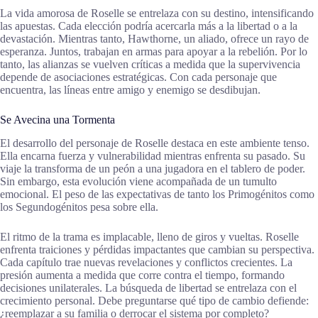
La vida amorosa de Roselle se entrelaza con su destino, intensificando
las apuestas. Cada elección podría acercarla más a la libertad o a la
devastación. Mientras tanto, Hawthorne, un aliado, ofrece un rayo de
esperanza. Juntos, trabajan en armas para apoyar a la rebelión. Por lo
tanto, las alianzas se vuelven críticas a medida que la supervivencia
depende de asociaciones estratégicas. Con cada personaje que
encuentra, las líneas entre amigo y enemigo se desdibujan.
Se Avecina una Tormenta
El desarrollo del personaje de Roselle destaca en este ambiente tenso.
Ella encarna fuerza y vulnerabilidad mientras enfrenta su pasado. Su
viaje la transforma de un peón a una jugadora en el tablero de poder.
Sin embargo, esta evolución viene acompañada de un tumulto
emocional. El peso de las expectativas de tanto los Primogénitos como
los Segundogénitos pesa sobre ella.
El ritmo de la trama es implacable, lleno de giros y vueltas. Roselle
enfrenta traiciones y pérdidas impactantes que cambian su perspectiva.
Cada capítulo trae nuevas revelaciones y conflictos crecientes. La
presión aumenta a medida que corre contra el tiempo, formando
decisiones unilaterales. La búsqueda de libertad se entrelaza con el
crecimiento personal. Debe preguntarse qué tipo de cambio defiende:
¿reemplazar a su familia o derrocar el sistema por completo?