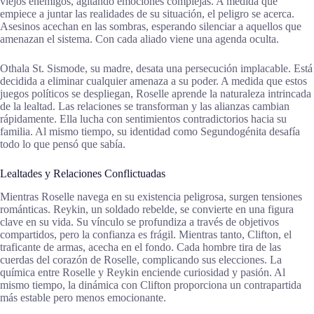
viejos enemigos, agitando emociones complejas. A medida que
empiece a juntar las realidades de su situación, el peligro se acerca.
Asesinos acechan en las sombras, esperando silenciar a aquellos que
amenazan el sistema. Con cada aliado viene una agenda oculta.
Othala St. Sismode, su madre, desata una persecución implacable. Está
decidida a eliminar cualquier amenaza a su poder. A medida que estos
juegos políticos se despliegan, Roselle aprende la naturaleza intrincada
de la lealtad. Las relaciones se transforman y las alianzas cambian
rápidamente. Ella lucha con sentimientos contradictorios hacia su
familia. Al mismo tiempo, su identidad como Segundogénita desafía
todo lo que pensó que sabía.
Lealtades y Relaciones Conflictuadas
Mientras Roselle navega en su existencia peligrosa, surgen tensiones
románticas. Reykin, un soldado rebelde, se convierte en una figura
clave en su vida. Su vínculo se profundiza a través de objetivos
compartidos, pero la confianza es frágil. Mientras tanto, Clifton, el
traficante de armas, acecha en el fondo. Cada hombre tira de las
cuerdas del corazón de Roselle, complicando sus elecciones. La
química entre Roselle y Reykin enciende curiosidad y pasión. Al
mismo tiempo, la dinámica con Clifton proporciona un contrapartida
más estable pero menos emocionante.