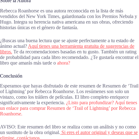
Sobre la Autora
Rebecca Roanhorse es una autora reconocida en la lista de más
vendidos del New York Times, galardonada con los Premios Nebula y
Hugo. Integra su herencia nativa americana en sus obras, ofreciendo
historias únicas en el género de fantasía.
¿Buscas una buena lectura que se ajuste perfectamente a tu estado de
ánimo actual?
Aquí tienes una herramienta gratuita de sugerencias de
libros.
Te da recomendaciones basadas en tu gusto. También un rating
de probabilidad para cada libro recomendado. ¿Te gustaría encontrar el
libro que amarás más tarde o
ahora?
Conclusión
Esperamos que hayas disfrutado de este resumen de Resumen de ‘Trail
of Lightning’ por Rebecca Roanhorse. Los resúmenes son solo un
vistazo, como los tráilers de películas. El libro completo enriquece
significativamente la experiencia.
¿Listo para profundizar? Aquí tienes
un enlace para comprar Resumen de ‘Trail of Lightning’ por Rebecca
Roanhorse.
AVISO: Este resumen del libro se realiza como un análisis y no como
un sustituto de la obra original.
Si eres el autor original y deseas que se
elimine, contáctanos.