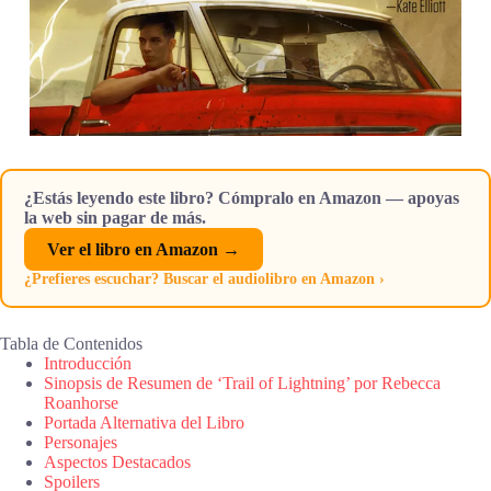
¿Estás leyendo este libro? Cómpralo en Amazon — apoyas
la web sin pagar de más.
Ver el libro en Amazon →
¿Prefieres escuchar? Buscar el audiolibro en Amazon ›
Tabla de Contenidos
Introducción
Sinopsis de Resumen de ‘Trail of Lightning’ por Rebecca
Roanhorse
Portada Alternativa del Libro
Personajes
Aspectos Destacados
Spoilers