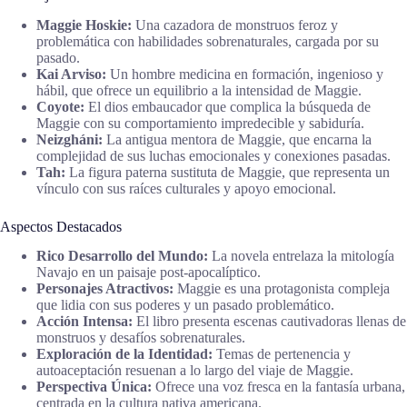
Maggie Hoskie:
Una cazadora de monstruos feroz y
problemática con habilidades sobrenaturales, cargada por su
pasado.
Kai Arviso:
Un hombre medicina en formación, ingenioso y
hábil, que ofrece un equilibrio a la intensidad de Maggie.
Coyote:
El dios embaucador que complica la búsqueda de
Maggie con su comportamiento impredecible y sabiduría.
Neizgháni:
La antigua mentora de Maggie, que encarna la
complejidad de sus luchas emocionales y conexiones pasadas.
Tah:
La figura paterna sustituta de Maggie, que representa un
vínculo con sus raíces culturales y apoyo emocional.
Aspectos Destacados
Rico Desarrollo del Mundo:
La novela entrelaza la mitología
Navajo en un paisaje post-apocalíptico.
Personajes Atractivos:
Maggie es una protagonista compleja
que lidia con sus poderes y un pasado problemático.
Acción Intensa:
El libro presenta escenas cautivadoras llenas de
monstruos y desafíos sobrenaturales.
Exploración de la Identidad:
Temas de pertenencia y
autoaceptación resuenan a lo largo del viaje de Maggie.
Perspectiva Única:
Ofrece una voz fresca en la fantasía urbana,
centrada en la cultura nativa americana.