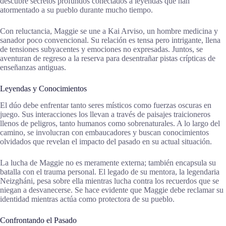
descubre secretos profundos conectados a leyendas que han
atormentado a su pueblo durante mucho tiempo.
Con reluctancia, Maggie se une a Kai Arviso, un hombre medicina y
sanador poco convencional. Su relación es tensa pero intrigante, llena
de tensiones subyacentes y emociones no expresadas. Juntos, se
aventuran de regreso a la reserva para desentrañar pistas crípticas de
enseñanzas antiguas.
Leyendas y Conocimientos
El dúo debe enfrentar tanto seres místicos como fuerzas oscuras en
juego. Sus interacciones los llevan a través de paisajes traicioneros
llenos de peligros, tanto humanos como sobrenaturales. A lo largo del
camino, se involucran con embaucadores y buscan conocimientos
olvidados que revelan el impacto del pasado en su actual situación.
La lucha de Maggie no es meramente externa; también encapsula su
batalla con el trauma personal. El legado de su mentora, la legendaria
Neizgháni, pesa sobre ella mientras lucha contra los recuerdos que se
niegan a desvanecerse. Se hace evidente que Maggie debe reclamar su
identidad mientras actúa como protectora de su pueblo.
Confrontando el Pasado