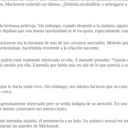
s, Mackenzie enfrentó un dilema. ¿Debería escabullirse o arriesgarse a 
 la hermosa pelirroja. Sin embargo, cuando despertó a la mañana siguie
 que dejaban que una buena oportunidad se le escapara, especialmente cu
Mackenzie era la hermana de uno de sus cercanos asociados. Molesto per
rmentaban, haciéndola resistente a la relación naciente.
 podría estar realmente interesado en ella. A menudo pensaba: “Quizás 
s atraído por ella. Entendía que había más en ella de lo que parecía a si
que lo hacía sentir vivo. Sin embargo, sus miedos hicieron que su conex
 cerca.
enuinamente interesado pero se sentía indigna de su atención. En un
 humor colorearon sus interacciones.
 intentaba alejarlo, él permanecía a su lado. Su química sexual era in
amente las paredes de Mackenzie.