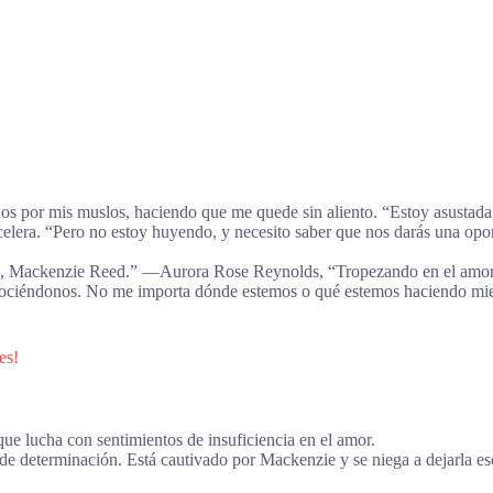
s por mis muslos, haciendo que me quede sin aliento. “Estoy asustada,” 
celera. “Pero no estoy huyendo, y necesito saber que nos darás una o
s, Mackenzie Reed.” ―Aurora Rose Reynolds, “Tropezando en el amo
conociéndonos. No me importa dónde estemos o qué estemos haciendo m
es!
e lucha con sentimientos de insuficiencia en el amor.
e determinación. Está cautivado por Mackenzie y se niega a dejarla es