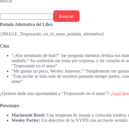
Buscar
Buscar
Portada Alternativa del Libro
{IMAGE_Tropezando_en_el_amor_portada_alternativa}
Citas
“¿Has terminado de huir?” me pregunta mientras desliza sus mano
también.” Su confesión me toma por sorpresa, y mi corazón se a
“Tropezando en el amor”
“Me gustas un poco, Wesley Jameson.” “Simplemente me gusta
“Esta noche se trata solo de nosotros pasando tiempo juntos, 
amor”
¿Quieres darle una oportunidad a “Tropezando en el amor”?
¡Aquí tien
Personajes
Mackenzie Reed:
Una terapeuta de masaje y conocida tomboy qu
Wesley Porter:
Un detective de la NYPD con un fuerte sentido d