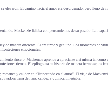
se elevaron. El camino hacia el amor era desordenado, pero lleno de ri
ntentando. Mackenzie lidiaba con pensamientos de su pasado. La reapar
y de manera diferente. Él era firme y genuino. Los momentos de vulner
confrontaciones emocionales.
crecimiento sincero. Mackenzie aprende a apreciarse a sí misma tal como
nfesiones tiernas. El epílogo ata su historia de manera hermosa; los lec
romance y calidez en “Tropezando en el amor”. El viaje de Mackenzie 
utivadora llena de risas, calidez y química innegable.