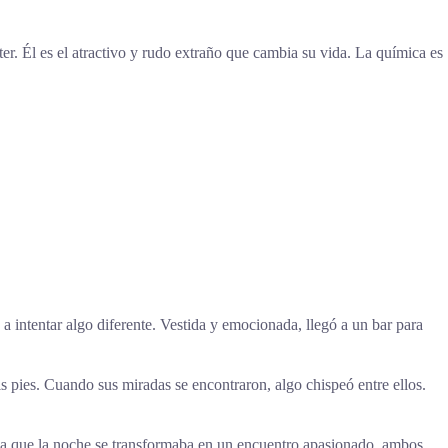
er. Él es el atractivo y rudo extraño que cambia su vida. La química es
ntentar algo diferente. Vestida y emocionada, llegó a un bar para
s pies. Cuando sus miradas se encontraron, algo chispeó entre ellos.
ida que la noche se transformaba en un encuentro apasionado, ambos