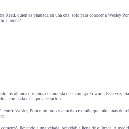
ie Reed, quien es plantada en una cita, solo para conocer a Wesley Port
rar al amor?
 los últimos dos años enamorada de su amigo Edward. Esta vez, iba a i
jándola con nada más que decepción.
 entró: Wesley Porter, un rudo y atractivo extraño que mide más de sei
he.
eo comenzó, llevando a una velada inolvidable llena de química. A med