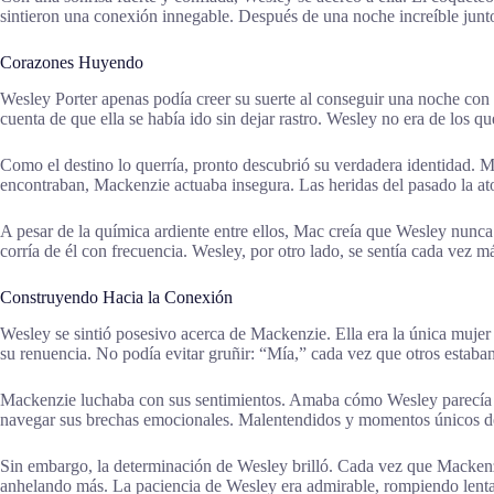
sintieron una conexión innegable. Después de una noche increíble junto
Corazones Huyendo
Wesley Porter apenas podía creer su suerte al conseguir una noche con
cuenta de que ella se había ido sin dejar rastro. Wesley no era de los
Como el destino lo querría, pronto descubrió su verdadera identidad. 
encontraban, Mackenzie actuaba insegura. Las heridas del pasado la ato
A pesar de la química ardiente entre ellos, Mac creía que Wesley nunca
corría de él con frecuencia. Wesley, por otro lado, se sentía cada vez má
Construyendo Hacia la Conexión
Wesley se sintió posesivo acerca de Mackenzie. Ella era la única mujer 
su renuencia. No podía evitar gruñir: “Mía,” cada vez que otros estaban
Mackenzie luchaba con sus sentimientos. Amaba cómo Wesley parecía g
navegar sus brechas emocionales. Malentendidos y momentos únicos de
Sin embargo, la determinación de Wesley brilló. Cada vez que Mackenzie
anhelando más. La paciencia de Wesley era admirable, rompiendo lent