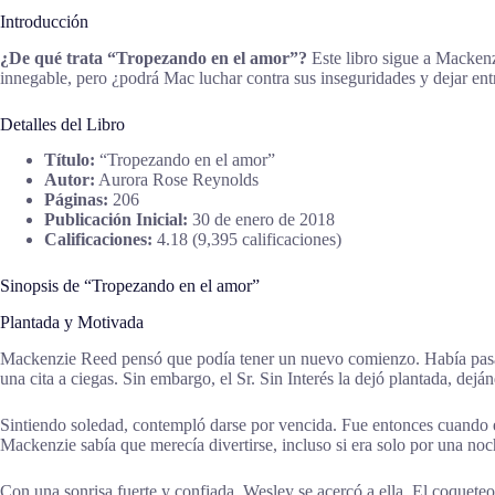
Introducción
¿De qué trata “Tropezando en el amor”?
Este libro sigue a Mackenz
innegable, pero ¿podrá Mac luchar contra sus inseguridades y dejar ent
Detalles del Libro
Título:
“Tropezando en el amor”
Autor:
Aurora Rose Reynolds
Páginas:
206
Publicación Inicial:
30 de enero de 2018
Calificaciones:
4.18 (9,395 calificaciones)
Sinopsis de “Tropezando en el amor”
Plantada y Motivada
Mackenzie Reed pensó que podía tener un nuevo comienzo. Había pasado
una cita a ciegas. Sin embargo, el Sr. Sin Interés la dejó plantada, de
Sintiendo soledad, contempló darse por vencida. Fue entonces cuando él
Mackenzie sabía que merecía divertirse, incluso si era solo por una noc
Con una sonrisa fuerte y confiada, Wesley se acercó a ella. El coquet