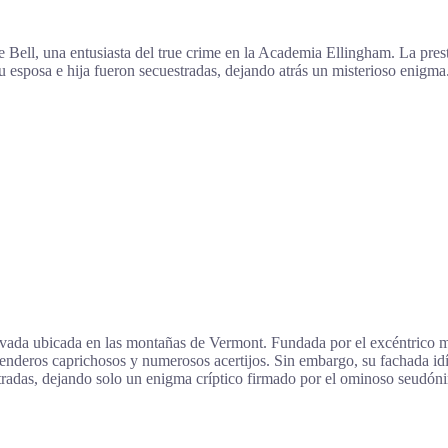
ie Bell, una entusiasta del true crime en la Academia Ellingham. La pres
esposa e hija fueron secuestradas, dejando atrás un misterioso enigma. 
ivada ubicada en las montañas de Vermont. Fundada por el excéntrico m
enderos caprichosos y numerosos acertijos. Sin embargo, su fachada idíl
estradas, dejando solo un enigma críptico firmado por el ominoso seudón