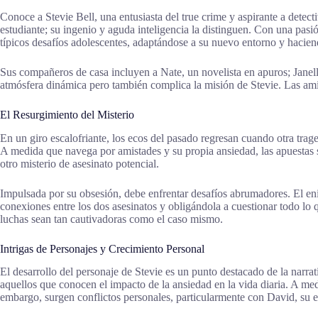
Conoce a Stevie Bell, una entusiasta del true crime y aspirante a detect
estudiante; su ingenio y aguda inteligencia la distinguen. Con una pasi
típicos desafíos adolescentes, adaptándose a su nuevo entorno y hacie
Sus compañeros de casa incluyen a Nate, un novelista en apuros; Janelle
atmósfera dinámica pero también complica la misión de Stevie. Las amis
El Resurgimiento del Misterio
En un giro escalofriante, los ecos del pasado regresan cuando otra trag
A medida que navega por amistades y su propia ansiedad, las apuestas 
otro misterio de asesinato potencial.
Impulsada por su obsesión, debe enfrentar desafíos abrumadores. El 
conexiones entre los dos asesinatos y obligándola a cuestionar todo lo 
luchas sean tan cautivadoras como el caso mismo.
Intrigas de Personajes y Crecimiento Personal
El desarrollo del personaje de Stevie es un punto destacado de la narra
aquellos que conocen el impacto de la ansiedad en la vida diaria. A m
embargo, surgen conflictos personales, particularmente con David, su 