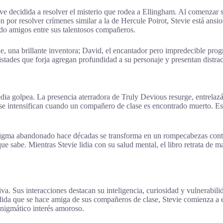
ive decidida a resolver el misterio que rodea a Ellingham. Al comenzar s
ón por resolver crímenes similar a la de Hercule Poirot, Stevie está ans
ndo amigos entre sus talentosos compañeros.
, una brillante inventora; David, el encantador pero impredecible progra
tades que forja agregan profundidad a su personaje y presentan distrac
edia golpea. La presencia aterradora de Truly Devious resurge, entrelaz
se intensifican cuando un compañero de clase es encontrado muerto. Est
enigma abandonado hace décadas se transforma en un rompecabezas cont
que sabe. Mientras Stevie lidia con su salud mental, el libro retrata de
tiva. Sus interacciones destacan su inteligencia, curiosidad y vulnerabi
edida que se hace amiga de sus compañeros de clase, Stevie comienza a 
enigmático interés amoroso.