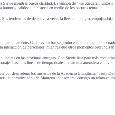
 Stevie mientras busca claridad. La tensión de “¿se quedarán juntos o n
a humor y calidez a la historia en medio de los oscuros temas.
Sus tendencias de detective a veces la llevan al peligro, empujándola a
 aunque lentamente. Cada revelación se produce en el momento adecuado
 la interacción de personajes, mientras que otros momentos profundizan 
 el interés en las próximas entregas. Con Stevie lista para más revelacio
sonajes hasta las líneas de tiempo duales, crean una atmósfera cautivado
ie por desmadejar los misterios de la Academia Ellingham. “Truly Devio
ancia, la narrativa hábil de Maureen Johnson trae consigo un relato caut