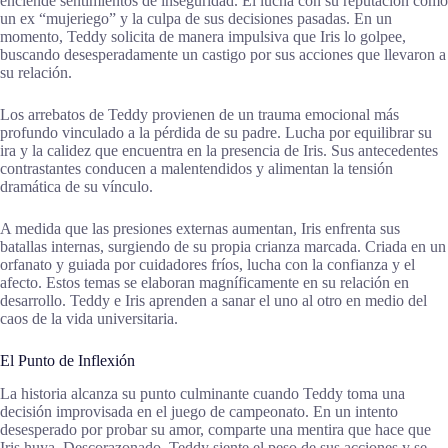
enciende sentimientos de inseguridad. Él lucha con su reputación como
un ex “mujeriego” y la culpa de sus decisiones pasadas. En un
momento, Teddy solicita de manera impulsiva que Iris lo golpee,
buscando desesperadamente un castigo por sus acciones que llevaron a
su relación.
Los arrebatos de Teddy provienen de un trauma emocional más
profundo vinculado a la pérdida de su padre. Lucha por equilibrar su
ira y la calidez que encuentra en la presencia de Iris. Sus antecedentes
contrastantes conducen a malentendidos y alimentan la tensión
dramática de su vínculo.
A medida que las presiones externas aumentan, Iris enfrenta sus
batallas internas, surgiendo de su propia crianza marcada. Criada en un
orfanato y guiada por cuidadores fríos, lucha con la confianza y el
afecto. Estos temas se elaboran magníficamente en su relación en
desarrollo. Teddy e Iris aprenden a sanar el uno al otro en medio del
caos de la vida universitaria.
El Punto de Inflexión
La historia alcanza su punto culminante cuando Teddy toma una
decisión improvisada en el juego de campeonato. En un intento
desesperado por probar su amor, comparte una mentira que hace que
Iris huya. Descorazonado, Teddy siente el peso de sus acciones y se