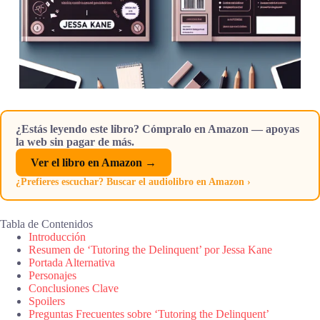
¿Estás leyendo este libro? Cómpralo en Amazon — apoyas
la web sin pagar de más.
Ver el libro en Amazon →
¿Prefieres escuchar? Buscar el audiolibro en Amazon ›
Tabla de Contenidos
Introducción
Resumen de ‘Tutoring the Delinquent’ por Jessa Kane
Portada Alternativa
Personajes
Conclusiones Clave
Spoilers
Preguntas Frecuentes sobre ‘Tutoring the Delinquent’