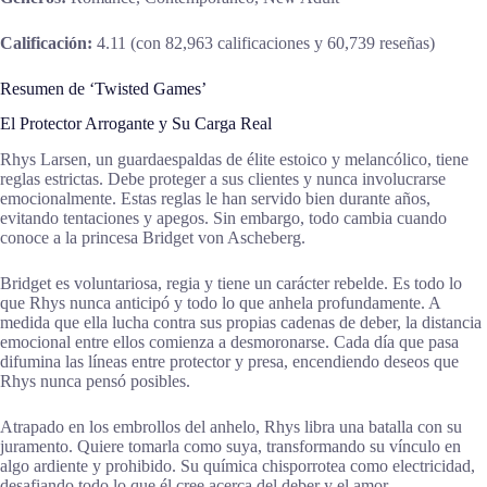
Calificación:
4.11 (con 82,963 calificaciones y 60,739 reseñas)
Resumen de ‘Twisted Games’
El Protector Arrogante y Su Carga Real
Rhys Larsen, un guardaespaldas de élite estoico y melancólico, tiene
reglas estrictas. Debe proteger a sus clientes y nunca involucrarse
emocionalmente. Estas reglas le han servido bien durante años,
evitando tentaciones y apegos. Sin embargo, todo cambia cuando
conoce a la princesa Bridget von Ascheberg.
Bridget es voluntariosa, regia y tiene un carácter rebelde. Es todo lo
que Rhys nunca anticipó y todo lo que anhela profundamente. A
medida que ella lucha contra sus propias cadenas de deber, la distancia
emocional entre ellos comienza a desmoronarse. Cada día que pasa
difumina las líneas entre protector y presa, encendiendo deseos que
Rhys nunca pensó posibles.
Atrapado en los embrollos del anhelo, Rhys libra una batalla con su
juramento. Quiere tomarla como suya, transformando su vínculo en
algo ardiente y prohibido. Su química chisporrotea como electricidad,
desafiando todo lo que él cree acerca del deber y el amor.