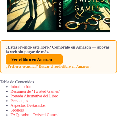
¿Estás leyendo este libro? Cómpralo en Amazon — apoyas
la web sin pagar de más.
Ver el libro en Amazon →
¿Prefieres escuchar? Buscar el audiolibro en Amazon ›
Tabla de Contenidos
Introducción
Resumen de ‘Twisted Games’
Portada Alternativa del Libro
Personajes
Aspectos Destacados
Spoilers
FAQs sobre ‘Twisted Games’