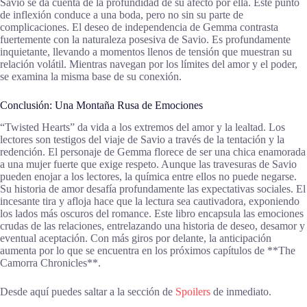
Savio se da cuenta de la profundidad de su afecto por ella. Este punto
de inflexión conduce a una boda, pero no sin su parte de
complicaciones. El deseo de independencia de Gemma contrasta
fuertemente con la naturaleza posesiva de Savio. Es profundamente
inquietante, llevando a momentos llenos de tensión que muestran su
relación volátil. Mientras navegan por los límites del amor y el poder,
se examina la misma base de su conexión.
Conclusión: Una Montaña Rusa de Emociones
“Twisted Hearts” da vida a los extremos del amor y la lealtad. Los
lectores son testigos del viaje de Savio a través de la tentación y la
redención. El personaje de Gemma florece de ser una chica enamorada
a una mujer fuerte que exige respeto. Aunque las travesuras de Savio
pueden enojar a los lectores, la química entre ellos no puede negarse.
Su historia de amor desafía profundamente las expectativas sociales. El
incesante tira y afloja hace que la lectura sea cautivadora, exponiendo
los lados más oscuros del romance. Este libro encapsula las emociones
crudas de las relaciones, entrelazando una historia de deseo, desamor y
eventual aceptación. Con más giros por delante, la anticipación
aumenta por lo que se encuentra en los próximos capítulos de **The
Camorra Chronicles**.
Desde aquí puedes saltar a la sección de
Spoilers
de inmediato.