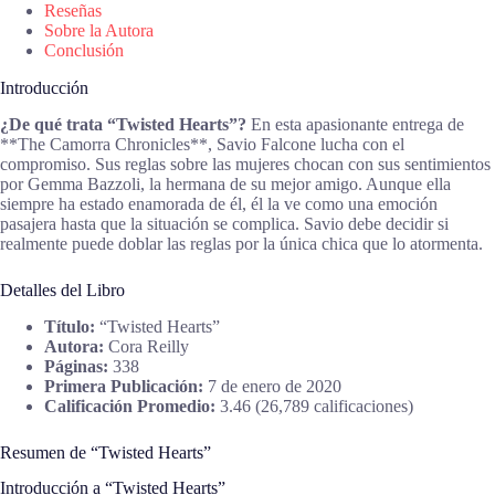
Reseñas
Sobre la Autora
Conclusión
Introducción
¿De qué trata “Twisted Hearts”?
En esta apasionante entrega de
**The Camorra Chronicles**, Savio Falcone lucha con el
compromiso. Sus reglas sobre las mujeres chocan con sus sentimientos
por Gemma Bazzoli, la hermana de su mejor amigo. Aunque ella
siempre ha estado enamorada de él, él la ve como una emoción
pasajera hasta que la situación se complica. Savio debe decidir si
realmente puede doblar las reglas por la única chica que lo atormenta.
Detalles del Libro
Título:
“Twisted Hearts”
Autora:
Cora Reilly
Páginas:
338
Primera Publicación:
7 de enero de 2020
Calificación Promedio:
3.46 (26,789 calificaciones)
Resumen de “Twisted Hearts”
Introducción a “Twisted Hearts”