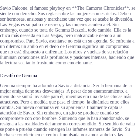
Savio Falcone, el famoso playboy en **The Camorra Chronicles**, se
siente con derecho. Sus reglas sobre las mujeres son estrictas. Deben
ser hermosas, ansiosas y marcharse una vez que se acabe la diversión.
Las Vegas es su patio de recreo, y las mujeres acuden a él. Sin
embargo, cuando se trata de Gemma Bazzoli, todo cambia. Ella es la
chica más deseada en Las Vegas, pero inalcanzable debido a un
compromiso. Para Savio, asentarse no está en su agenda. Se enfrenta a
un dilema: un anillo en el dedo de Gemma significa un compromiso
que no está dispuesto a enfrentar. Los giros y vueltas de su relación
iluminan conexiones más profundas y pasiones intensas, haciendo que
la lectura sea tanto frustrante como emocionante.
Desafío de Gemma
Gemma siempre ha adorado a Savio a distancia. Ser la hermana de la
mejor amiga tiene sus desventajas. A pesar de su enamoramiento, a
menudo se sintió invisible para él, mientras era una de las chicas más
atractivas. Pero a medida que pasa el tiempo, la dinámica entre ellos
cambia. Su nueva confianza en su apariencia finalmente capta la
atención de Savio. Sin embargo, un giro se produce cuando se
compromete con otro hombre. Sintiendo que la han abandonado, se
resigna a las realidades del amor no correspondido. Su sentido de valía
se pone a prueba cuando emergen las infames maneras de Savio. Su
lucha se convierte en el centro, impulsada por amor, anhelo y las