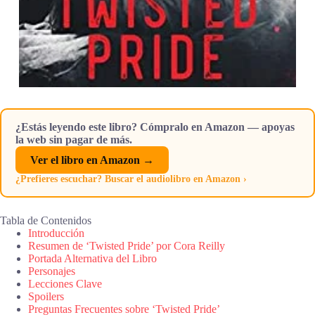
¿Estás leyendo este libro? Cómpralo en Amazon — apoyas
la web sin pagar de más.
Ver el libro en Amazon →
¿Prefieres escuchar? Buscar el audiolibro en Amazon ›
Tabla de Contenidos
Introducción
Resumen de ‘Twisted Pride’ por Cora Reilly
Portada Alternativa del Libro
Personajes
Lecciones Clave
Spoilers
Preguntas Frecuentes sobre ‘Twisted Pride’