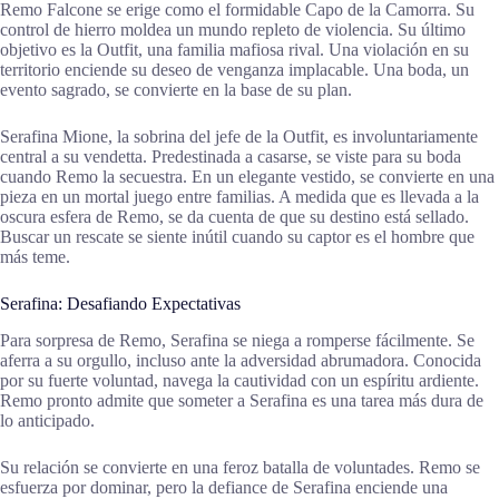
Remo Falcone se erige como el formidable Capo de la Camorra. Su
control de hierro moldea un mundo repleto de violencia. Su último
objetivo es la Outfit, una familia mafiosa rival. Una violación en su
territorio enciende su deseo de venganza implacable. Una boda, un
evento sagrado, se convierte en la base de su plan.
Serafina Mione, la sobrina del jefe de la Outfit, es involuntariamente
central a su vendetta. Predestinada a casarse, se viste para su boda
cuando Remo la secuestra. En un elegante vestido, se convierte en una
pieza en un mortal juego entre familias. A medida que es llevada a la
oscura esfera de Remo, se da cuenta de que su destino está sellado.
Buscar un rescate se siente inútil cuando su captor es el hombre que
más teme.
Serafina: Desafiando Expectativas
Para sorpresa de Remo, Serafina se niega a romperse fácilmente. Se
aferra a su orgullo, incluso ante la adversidad abrumadora. Conocida
por su fuerte voluntad, navega la cautividad con un espíritu ardiente.
Remo pronto admite que someter a Serafina es una tarea más dura de
lo anticipado.
Su relación se convierte en una feroz batalla de voluntades. Remo se
esfuerza por dominar, pero la defiance de Serafina enciende una