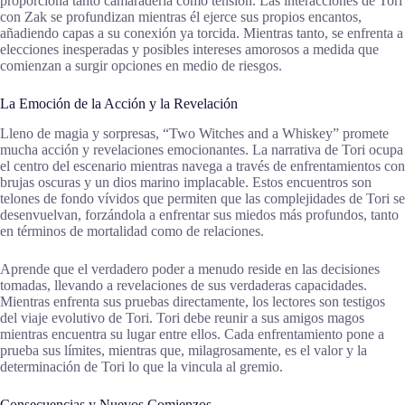
proporciona tanto camaradería como tensión. Las interacciones de Tori
con Zak se profundizan mientras él ejerce sus propios encantos,
añadiendo capas a su conexión ya torcida. Mientras tanto, se enfrenta a
elecciones inesperadas y posibles intereses amorosos a medida que
comienzan a surgir opciones en medio de riesgos.
La Emoción de la Acción y la Revelación
Lleno de magia y sorpresas, “Two Witches and a Whiskey” promete
mucha acción y revelaciones emocionantes. La narrativa de Tori ocupa
el centro del escenario mientras navega a través de enfrentamientos con
brujas oscuras y un dios marino implacable. Estos encuentros son
telones de fondo vívidos que permiten que las complejidades de Tori se
desenvuelvan, forzándola a enfrentar sus miedos más profundos, tanto
en términos de mortalidad como de relaciones.
Aprende que el verdadero poder a menudo reside en las decisiones
tomadas, llevando a revelaciones de sus verdaderas capacidades.
Mientras enfrenta sus pruebas directamente, los lectores son testigos
del viaje evolutivo de Tori. Tori debe reunir a sus amigos magos
mientras encuentra su lugar entre ellos. Cada enfrentamiento pone a
prueba sus límites, mientras que, milagrosamente, es el valor y la
determinación de Tori lo que la vincula al gremio.
Consecuencias y Nuevos Comienzos