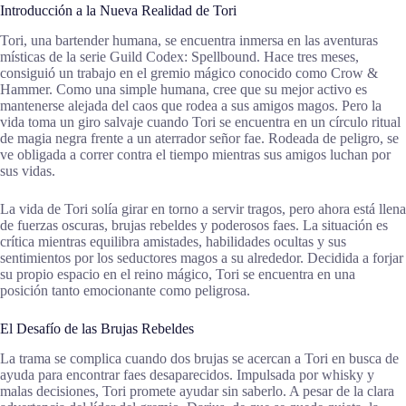
Introducción a la Nueva Realidad de Tori
Tori, una bartender humana, se encuentra inmersa en las aventuras
místicas de la serie Guild Codex: Spellbound. Hace tres meses,
consiguió un trabajo en el gremio mágico conocido como Crow &
Hammer. Como una simple humana, cree que su mejor activo es
mantenerse alejada del caos que rodea a sus amigos magos. Pero la
vida toma un giro salvaje cuando Tori se encuentra en un círculo ritual
de magia negra frente a un aterrador señor fae. Rodeada de peligro, se
ve obligada a correr contra el tiempo mientras sus amigos luchan por
sus vidas.
La vida de Tori solía girar en torno a servir tragos, pero ahora está llena
de fuerzas oscuras, brujas rebeldes y poderosos faes. La situación es
crítica mientras equilibra amistades, habilidades ocultas y sus
sentimientos por los seductores magos a su alrededor. Decidida a forjar
su propio espacio en el reino mágico, Tori se encuentra en una
posición tanto emocionante como peligrosa.
El Desafío de las Brujas Rebeldes
La trama se complica cuando dos brujas se acercan a Tori en busca de
ayuda para encontrar faes desaparecidos. Impulsada por whisky y
malas decisiones, Tori promete ayudar sin saberlo. A pesar de la clara