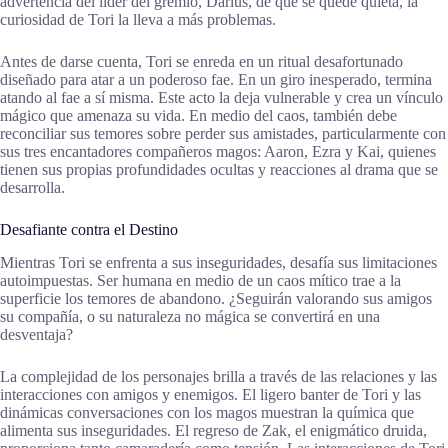
advertencia del líder del gremio, Darius, de que se quede quieta, la
curiosidad de Tori la lleva a más problemas.
Antes de darse cuenta, Tori se enreda en un ritual desafortunado
diseñado para atar a un poderoso fae. En un giro inesperado, termina
atando al fae a sí misma. Este acto la deja vulnerable y crea un vínculo
mágico que amenaza su vida. En medio del caos, también debe
reconciliar sus temores sobre perder sus amistades, particularmente con
sus tres encantadores compañeros magos: Aaron, Ezra y Kai, quienes
tienen sus propias profundidades ocultas y reacciones al drama que se
desarrolla.
Desafiante contra el Destino
Mientras Tori se enfrenta a sus inseguridades, desafía sus limitaciones
autoimpuestas. Ser humana en medio de un caos mítico trae a la
superficie los temores de abandono. ¿Seguirán valorando sus amigos
su compañía, o su naturaleza no mágica se convertirá en una
desventaja?
La complejidad de los personajes brilla a través de las relaciones y las
interacciones con amigos y enemigos. El ligero banter de Tori y las
dinámicas conversaciones con los magos muestran la química que
alimenta sus inseguridades. El regreso de Zak, el enigmático druida,