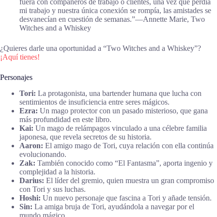
fuera con compañeros de trabajo o clientes, una vez que perdía
mi trabajo y nuestra única conexión se rompía, las amistades se
desvanecían en cuestión de semanas.”―Annette Marie, Two
Witches and a Whiskey
¿Quieres darle una oportunidad a “Two Witches and a Whiskey”?
¡Aquí tienes!
Personajes
Tori:
La protagonista, una bartender humana que lucha con
sentimientos de insuficiencia entre seres mágicos.
Ezra:
Un mago protector con un pasado misterioso, que gana
más profundidad en este libro.
Kai:
Un mago de relámpagos vinculado a una célebre familia
japonesa, que revela secretos de su historia.
Aaron:
El amigo mago de Tori, cuya relación con ella continúa
evolucionando.
Zak:
También conocido como “El Fantasma”, aporta ingenio y
complejidad a la historia.
Darius:
El líder del gremio, quien muestra un gran compromiso
con Tori y sus luchas.
Hoshi:
Un nuevo personaje que fascina a Tori y añade tensión.
Sin:
La amiga bruja de Tori, ayudándola a navegar por el
mundo mágico.