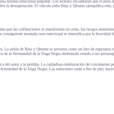
 una tensión emocional palpable. Los lectores encontrarán que el peso d
sobre la desesperación. El vínculo entre Blay y Qhuinn ejemplifica es
da que las celebraciones se transforman en crisis, los riesgos aument
a consiguiente montaña rusa emocional se intensifica por la ferocidad d
ntes. La unión de Blay y Qhuinn se presenta como un faro de esperanza en
icos de la Hermandad de la Daga Negra disfrutarán viendo a sus personaj
ica del amor y la pérdida. La cuidadosa entrelazación del crecimiento p
 Hermandad de la Daga Negra. Las emociones están a flor de piel, hacien