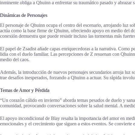
inminente obliga a Qhuinn a enfrentar su traumático pasado y abrazar s
Dinámicas de Personajes
El personaje de Qhuinn ocupa el centro del escenario, arrojando luz sob
actúa como la base firme de Qhuinn, ofreciendo apoyo en medio del dol
conexión demuestra que puede resistir incluso las tormentas más fuertes
El papel de Zsadist añade capas enriquecedoras a la narrativa. Como p
lidia con el duelo familiar. Las percepciones de Z resuenan con Qhuinn
medio del caos.
Además, la introducción de nuevos personajes secundarios arroja luz s
trae desafíos inesperados, forzando a Qhuinn a actuar. Su rápida involu
Temas de Amor y Pérdida
“Un corazón cálido en invierno” aborda temas pesados de duelo y sanac
comunidad, provocando conversaciones sobre la salud mental. A medida 
El apoyo incondicional de Blay resalta la importancia del amor en medio 
emocionales y el crecimiento que siguen a estos eventos. Se convierte e