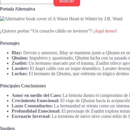
Buscar
Portada Alternativa
¿Quieres probar “Un corazón cálido en invierno”?
¡Aquí tienes!
Personajes
Blay:
Devoto y amoroso, Blay se mantiene junto a Qhuinn en med
Qhuinn:
Impulsivo y apasionado, Qhuinn lucha con su pasado mien
Zsadist:
Un hermano marcado por el trauma, Zsadist ofrece apoy
Lassiter:
El ángel caído con un toque dramático, Lassiter desempe
Luchas:
El hermano de Qhuinn, que enfrenta un trágico destino 
Principales Conclusiones
Amor en medio del Caos:
La historia ilustra el compromiso de l
Crecimiento Emocional:
El viaje de Qhuinn hacia la aceptación
Lazos Comunitarios:
La hermandad se retrata como un sistema d
Profundidad Emocional:
El personaje de Zsadist explora temas
Escenario Invernal:
La tormenta de nieve sirve como telón de fo
Spoilers