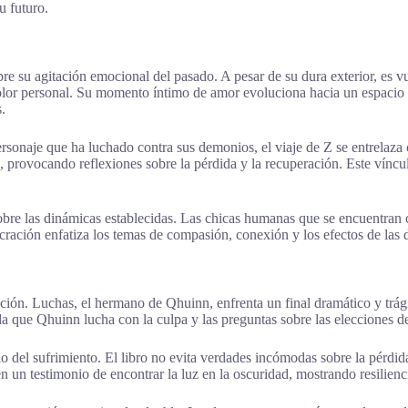
u futuro.
re su agitación emocional del pasado. A pesar de su dura exterior, es v
or personal. Su momento íntimo de amor evoluciona hacia un espacio de
.
ersonaje que ha luchado contra sus demonios, el viaje de Z se entrelaz
, provocando reflexiones sobre la pérdida y la recuperación. Este víncu
obre las dinámicas establecidas. Las chicas humanas que se encuentran 
cración enfatiza los temas de compasión, conexión y los efectos de las d
ión. Luchas, el hermano de Qhuinn, enfrenta un final dramático y trági
que Qhuinn lucha con la culpa y las preguntas sobre las elecciones de 
del sufrimiento. El libro no evita verdades incómodas sobre la pérdida y
n un testimonio de encontrar la luz en la oscuridad, mostrando resilienc