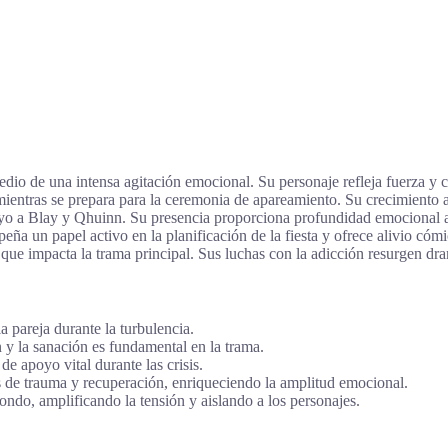
io de una intensa agitación emocional. Su personaje refleja fuerza y 
tras se prepara para la ceremonia de apareamiento. Su crecimiento a lo 
o a Blay y Qhuinn. Su presencia proporciona profundidad emocional a 
ña un papel activo en la planificación de la fiesta y ofrece alivio cóm
que impacta la trama principal. Sus luchas con la adicción resurgen dr
a pareja durante la turbulencia.
 y la sanación es fundamental en la trama.
e apoyo vital durante las crisis.
 de trauma y recuperación, enriqueciendo la amplitud emocional.
ndo, amplificando la tensión y aislando a los personajes.