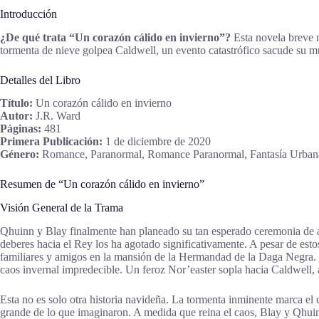
Introducción
¿De qué trata “Un corazón cálido en invierno”?
Esta novela breve 
tormenta de nieve golpea Caldwell, un evento catastrófico sacude su m
Detalles del Libro
Título:
Un corazón cálido en invierno
Autor:
J.R. Ward
Páginas:
481
Primera Publicación:
1 de diciembre de 2020
Género:
Romance, Paranormal, Romance Paranormal, Fantasía Urban
Resumen de “Un corazón cálido en invierno”
Visión General de la Trama
Qhuinn y Blay finalmente han planeado su tan esperado ceremonia de apa
deberes hacia el Rey los ha agotado significativamente. A pesar de est
familiares y amigos en la mansión de la Hermandad de la Daga Negra. To
caos invernal impredecible. Un feroz Nor’easter sopla hacia Caldwell, 
Esta no es solo otra historia navideña. La tormenta inminente marca el
grande de lo que imaginaron. A medida que reina el caos, Blay y Qhui